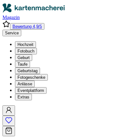
Magazin
Bewertung 4,9/5
Service
Hochzeit
Fotobuch
Geburt
Taufe
Geburtstag
Fotogeschenke
Anlässe
Eventplattform
Extras