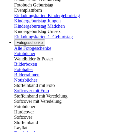
Fotobuch Geburtstag
Eventplattform
Einladungskarten Kindergeburtstag
Kindergeburtstag Jungen
Kindergeburtstag Mädchen
Kindergeburtstag Unisex
Einladungskarten 1. Geburtstag
Fotogeschenke
Alle Fotogeschenke
Fotobücher
Wandbilder & Poster
Bilderboxen
Fotohalter
Bilderrahmen
Notizbücher
Stoffeinband mit Foto
Softcover mit Foto
Stoffeinband mit Veredelung
Softcover mit Veredelung
Fotobücher
Hardcover
Softcover
Stoffeinband
Layflat