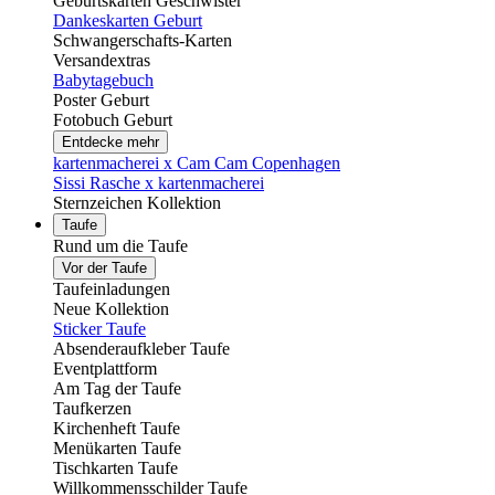
Geburtskarten Geschwister
Dankeskarten Geburt
Schwangerschafts-Karten
Versandextras
Babytagebuch
Poster Geburt
Fotobuch Geburt
Entdecke mehr
kartenmacherei x Cam Cam Copenhagen
Sissi Rasche x kartenmacherei
Sternzeichen Kollektion
Taufe
Rund um die Taufe
Vor der Taufe
Taufeinladungen
Neue Kollektion
Sticker Taufe
Absenderaufkleber Taufe
Eventplattform
Am Tag der Taufe
Taufkerzen
Kirchenheft Taufe
Menükarten Taufe
Tischkarten Taufe
Willkommensschilder Taufe