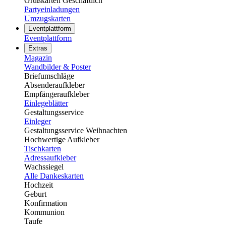
Grußkarten Geschäftlich
Partyeinladungen
Umzugskarten
Eventplattform
Eventplattform
Extras
Magazin
Wandbilder & Poster
Briefumschläge
Absenderaufkleber
Empfängeraufkleber
Einlegeblätter
Gestaltungsservice
Einleger
Gestaltungsservice Weihnachten
Hochwertige Aufkleber
Tischkarten
Adressaufkleber
Wachssiegel
Alle Dankeskarten
Hochzeit
Geburt
Konfirmation
Kommunion
Taufe