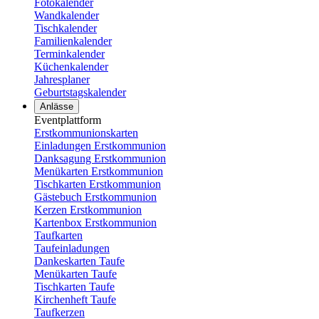
Fotokalender
Wandkalender
Tischkalender
Familienkalender
Terminkalender
Küchenkalender
Jahresplaner
Geburtstagskalender
Anlässe
Eventplattform
Erstkommunionskarten
Einladungen Erstkommunion
Danksagung Erstkommunion
Menükarten Erstkommunion
Tischkarten Erstkommunion
Gästebuch Erstkommunion
Kerzen Erstkommunion
Kartenbox Erstkommunion
Taufkarten
Taufeinladungen
Dankeskarten Taufe
Menükarten Taufe
Tischkarten Taufe
Kirchenheft Taufe
Taufkerzen