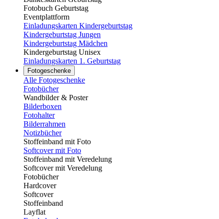
Fotobuch Geburtstag
Eventplattform
Einladungskarten Kindergeburtstag
Kindergeburtstag Jungen
Kindergeburtstag Mädchen
Kindergeburtstag Unisex
Einladungskarten 1. Geburtstag
Fotogeschenke
Alle Fotogeschenke
Fotobücher
Wandbilder & Poster
Bilderboxen
Fotohalter
Bilderrahmen
Notizbücher
Stoffeinband mit Foto
Softcover mit Foto
Stoffeinband mit Veredelung
Softcover mit Veredelung
Fotobücher
Hardcover
Softcover
Stoffeinband
Layflat