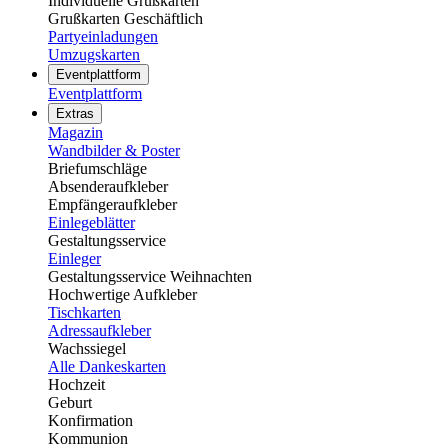
Individuelle Grußkarten
Grußkarten Geschäftlich
Partyeinladungen
Umzugskarten
Eventplattform
Eventplattform
Extras
Magazin
Wandbilder & Poster
Briefumschläge
Absenderaufkleber
Empfängeraufkleber
Einlegeblätter
Gestaltungsservice
Einleger
Gestaltungsservice Weihnachten
Hochwertige Aufkleber
Tischkarten
Adressaufkleber
Wachssiegel
Alle Dankeskarten
Hochzeit
Geburt
Konfirmation
Kommunion