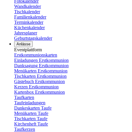
Fotokalender
Wandkalender
Tischkalender
Familienkalender
Terminkalender
Küchenkalender
Jahresplaner
Geburtstagskalender
Anlässe
Eventplattform
Erstkommunionskarten
Einladungen Erstkommunion
Danksagung Erstkommunion
Menükarten Erstkommunion
Tischkarten Erstkommunion
Gästebuch Erstkommunion
Kerzen Erstkommunion
Kartenbox Erstkommunion
Taufkarten
Taufeinladungen
Dankeskarten Taufe
Menükarten Taufe
Tischkarten Taufe
Kirchenheft Taufe
Taufkerzen