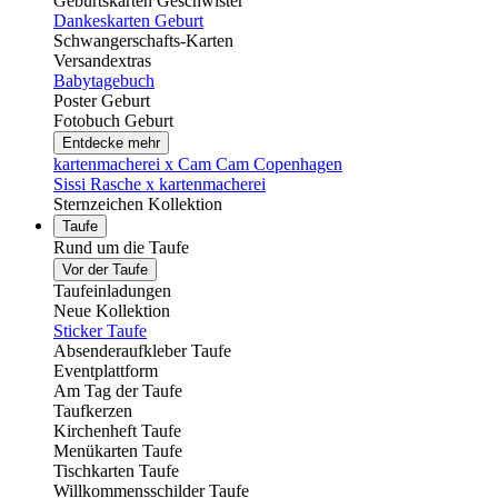
Geburtskarten Geschwister
Dankeskarten Geburt
Schwangerschafts-Karten
Versandextras
Babytagebuch
Poster Geburt
Fotobuch Geburt
Entdecke mehr
kartenmacherei x Cam Cam Copenhagen
Sissi Rasche x kartenmacherei
Sternzeichen Kollektion
Taufe
Rund um die Taufe
Vor der Taufe
Taufeinladungen
Neue Kollektion
Sticker Taufe
Absenderaufkleber Taufe
Eventplattform
Am Tag der Taufe
Taufkerzen
Kirchenheft Taufe
Menükarten Taufe
Tischkarten Taufe
Willkommensschilder Taufe