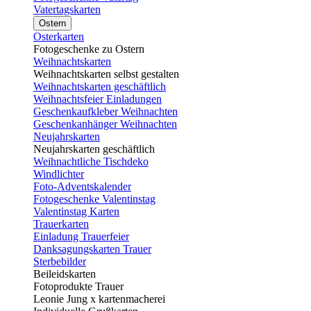
Vatertagskarten
Ostern
Osterkarten
Fotogeschenke zu Ostern
Weihnachtskarten
Weihnachtskarten selbst gestalten
Weihnachtskarten geschäftlich
Weihnachtsfeier Einladungen
Geschenkaufkleber Weihnachten
Geschenkanhänger Weihnachten
Neujahrskarten
Neujahrskarten geschäftlich
Weihnachtliche Tischdeko
Windlichter
Foto-Adventskalender
Fotogeschenke Valentinstag
Valentinstag Karten
Trauerkarten
Einladung Trauerfeier
Danksagungskarten Trauer
Sterbebilder
Beileidskarten
Fotoprodukte Trauer
Leonie Jung x kartenmacherei