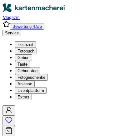
Magazin
Bewertung 4,9/5
Service
Hochzeit
Fotobuch
Geburt
Taufe
Geburtstag
Fotogeschenke
Anlässe
Eventplattform
Extras