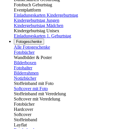
Fotobuch Geburtstag
Eventplattform
Einladungskarten Kindergeburtstag
Kindergeburtstag Jungen
Kindergeburtstag Mädchen
Kindergeburtstag Unisex
Einladungskarten 1. Geburtstag
Fotogeschenke
Alle Fotogeschenke
Fotobücher
Wandbilder & Poster
Bilderboxen
Fotohalter
Bilderrahmen
Notizbücher
Stoffeinband mit Foto
Softcover mit Foto
Stoffeinband mit Veredelung
Softcover mit Veredelung
Fotobücher
Hardcover
Softcover
Stoffeinband
Layflat