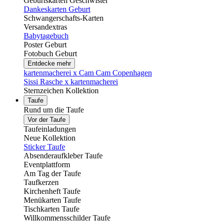
Geburtskarten Geschwister
Dankeskarten Geburt
Schwangerschafts-Karten
Versandextras
Babytagebuch
Poster Geburt
Fotobuch Geburt
Entdecke mehr
kartenmacherei x Cam Cam Copenhagen
Sissi Rasche x kartenmacherei
Sternzeichen Kollektion
Taufe
Rund um die Taufe
Vor der Taufe
Taufeinladungen
Neue Kollektion
Sticker Taufe
Absenderaufkleber Taufe
Eventplattform
Am Tag der Taufe
Taufkerzen
Kirchenheft Taufe
Menükarten Taufe
Tischkarten Taufe
Willkommensschilder Taufe