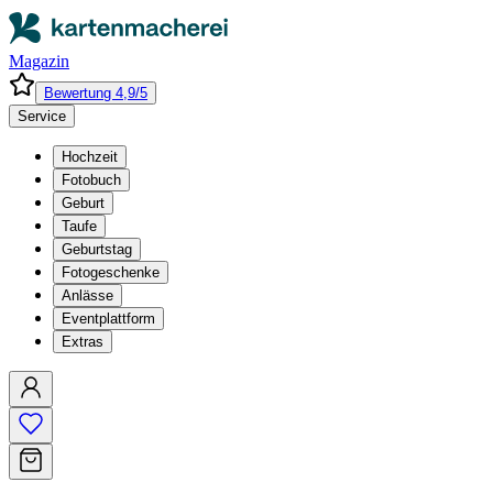
Magazin
Bewertung 4,9/5
Service
Hochzeit
Fotobuch
Geburt
Taufe
Geburtstag
Fotogeschenke
Anlässe
Eventplattform
Extras