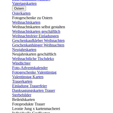
Vatertagskarten
Ostern
Osterkarten
Fotogeschenke zu Ostern
Weihnachtskarten
Weihnachtskarten selbst gestalten
Weihnachtskarten geschäftlich
Weihnachtsfeier Einladungen
Geschenkaufkleber Weihnachten
Geschenkanhänger Weihnachten
Neujahrskarten
Neujahrskarten geschäftlich
Weihnachtliche Tischdeko
Windlichter
Foto-Adventskalender
Fotogeschenke Valentinstag
Valentinstag Karten
Trauerkarten
Einladung Trauerfeier
Danksagungskarten Trauer
Sterbebilder
Beileidskarten
Fotoprodukte Trauer
Leonie Jung x kartenmacherei