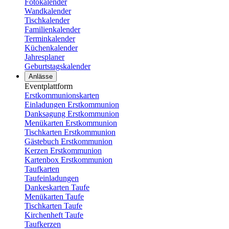
Fotokalender
Wandkalender
Tischkalender
Familienkalender
Terminkalender
Küchenkalender
Jahresplaner
Geburtstagskalender
Anlässe
Eventplattform
Erstkommunionskarten
Einladungen Erstkommunion
Danksagung Erstkommunion
Menükarten Erstkommunion
Tischkarten Erstkommunion
Gästebuch Erstkommunion
Kerzen Erstkommunion
Kartenbox Erstkommunion
Taufkarten
Taufeinladungen
Dankeskarten Taufe
Menükarten Taufe
Tischkarten Taufe
Kirchenheft Taufe
Taufkerzen