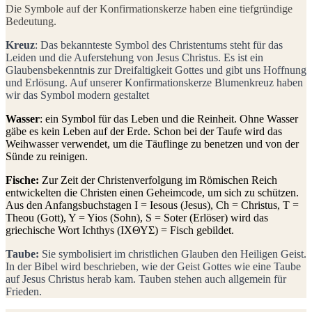
Die Symbole auf der Konfirmationskerze haben eine tiefgründige
Bedeutung.
Kreuz
: Das bekannteste Symbol des Christentums steht für das
Leiden und die Auferstehung von Jesus Christus. Es ist ein
Glaubensbekenntnis zur Dreifaltigkeit Gottes und gibt uns Hoffnung
und Erlösung. Auf unserer Konfirmationskerze Blumenkreuz haben
wir das Symbol modern gestaltet
Wasser
: ein Symbol für das Leben und die Reinheit. Ohne Wasser
gäbe es kein Leben auf der Erde. Schon bei der Taufe wird das
Weihwasser verwendet, um die Täuflinge zu benetzen und von der
Sünde zu reinigen.
Fische:
Zur Zeit der Christenverfolgung im Römischen Reich
entwickelten die Christen einen Geheimcode, um sich zu schützen.
Aus den Anfangsbuchstagen I = Iesous (Jesus), Ch = Christus, T =
Theou (Gott), Y = Yios (Sohn), S = Soter (Erlöser) wird das
griechische Wort Ichthys (ΙΧΘΥΣ) = Fisch gebildet.
Taube:
Sie symbolisiert im christlichen Glauben den Heiligen Geist.
In der Bibel wird beschrieben, wie der Geist Gottes wie eine Taube
auf Jesus Christus herab kam. Tauben stehen auch allgemein für
Frieden.