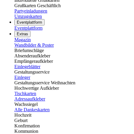
Individuelle Grußkarten
Grußkarten Geschäftlich
Partyeinladungen
Umzugskarten
Eventplattform
Eventplattform
Extras
Magazin
Wandbilder & Poster
Briefumschläge
Absenderaufkleber
Empfängeraufkleber
Einlegeblätter
Gestaltungsservice
Einleger
Gestaltungsservice Weihnachten
Hochwertige Aufkleber
Tischkarten
Adressaufkleber
Wachssiegel
Alle Dankeskarten
Hochzeit
Geburt
Konfirmation
Kommunion