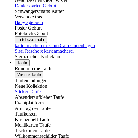
Geburtskarten Geschwister
Dankeskarten Geburt
Schwangerschafts-Karten
Versandextras
Babytagebuch
Poster Geburt
Fotobuch Geburt
Entdecke mehr
kartenmacherei x Cam Cam Copenhagen
Sissi Rasche x kartenmacherei
Sternzeichen Kollektion
Taufe
Rund um die Taufe
Vor der Taufe
Taufeinladungen
Neue Kollektion
Sticker Taufe
Absenderaufkleber Taufe
Eventplattform
Am Tag der Taufe
Taufkerzen
Kirchenheft Taufe
Menükarten Taufe
Tischkarten Taufe
Willkommensschilder Taufe