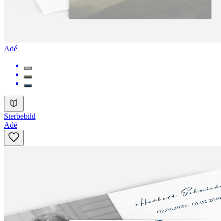
Adé
Sterbebild
Adé