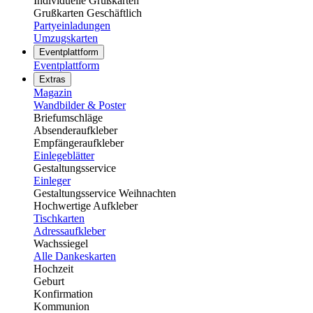
Individuelle Grußkarten
Grußkarten Geschäftlich
Partyeinladungen
Umzugskarten
Eventplattform
Eventplattform
Extras
Magazin
Wandbilder & Poster
Briefumschläge
Absenderaufkleber
Empfängeraufkleber
Einlegeblätter
Gestaltungsservice
Einleger
Gestaltungsservice Weihnachten
Hochwertige Aufkleber
Tischkarten
Adressaufkleber
Wachssiegel
Alle Dankeskarten
Hochzeit
Geburt
Konfirmation
Kommunion