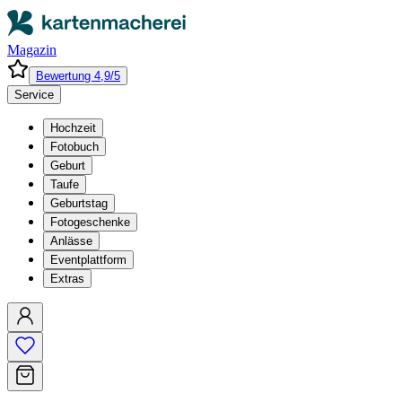
Magazin
Bewertung 4,9/5
Service
Hochzeit
Fotobuch
Geburt
Taufe
Geburtstag
Fotogeschenke
Anlässe
Eventplattform
Extras