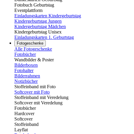
Fotobuch Geburtstag
Eventplattform
Einladungskarten Kindergeburtstag
Kindergeburtstag Jungen
Kindergeburtstag Mädchen
Kindergeburtstag Unisex
Einladungskarten 1. Geburtstag
Fotogeschenke
Alle Fotogeschenke
Fotobücher
Wandbilder & Poster
Bilderboxen
Fotohalter
Bilderrahmen
Notizbücher
Stoffeinband mit Foto
Softcover mit Foto
Stoffeinband mit Veredelung
Softcover mit Veredelung
Fotobücher
Hardcover
Softcover
Stoffeinband
Layflat