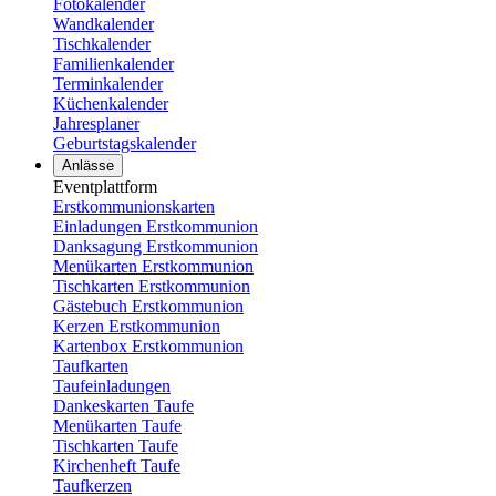
Fotokalender
Wandkalender
Tischkalender
Familienkalender
Terminkalender
Küchenkalender
Jahresplaner
Geburtstagskalender
Anlässe
Eventplattform
Erstkommunionskarten
Einladungen Erstkommunion
Danksagung Erstkommunion
Menükarten Erstkommunion
Tischkarten Erstkommunion
Gästebuch Erstkommunion
Kerzen Erstkommunion
Kartenbox Erstkommunion
Taufkarten
Taufeinladungen
Dankeskarten Taufe
Menükarten Taufe
Tischkarten Taufe
Kirchenheft Taufe
Taufkerzen