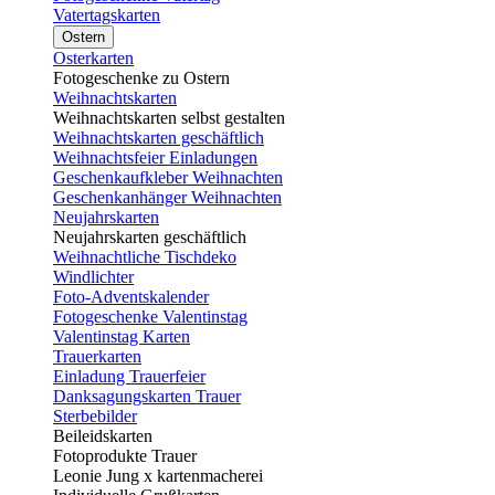
Vatertagskarten
Ostern
Osterkarten
Fotogeschenke zu Ostern
Weihnachtskarten
Weihnachtskarten selbst gestalten
Weihnachtskarten geschäftlich
Weihnachtsfeier Einladungen
Geschenkaufkleber Weihnachten
Geschenkanhänger Weihnachten
Neujahrskarten
Neujahrskarten geschäftlich
Weihnachtliche Tischdeko
Windlichter
Foto-Adventskalender
Fotogeschenke Valentinstag
Valentinstag Karten
Trauerkarten
Einladung Trauerfeier
Danksagungskarten Trauer
Sterbebilder
Beileidskarten
Fotoprodukte Trauer
Leonie Jung x kartenmacherei