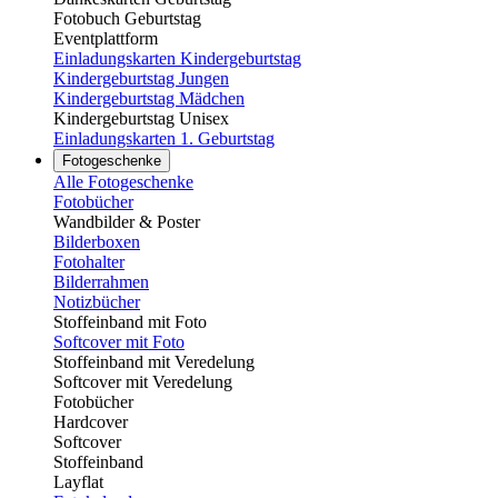
Fotobuch Geburtstag
Eventplattform
Einladungskarten Kindergeburtstag
Kindergeburtstag Jungen
Kindergeburtstag Mädchen
Kindergeburtstag Unisex
Einladungskarten 1. Geburtstag
Fotogeschenke
Alle Fotogeschenke
Fotobücher
Wandbilder & Poster
Bilderboxen
Fotohalter
Bilderrahmen
Notizbücher
Stoffeinband mit Foto
Softcover mit Foto
Stoffeinband mit Veredelung
Softcover mit Veredelung
Fotobücher
Hardcover
Softcover
Stoffeinband
Layflat