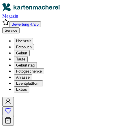
Magazin
Bewertung 4,9/5
Service
Hochzeit
Fotobuch
Geburt
Taufe
Geburtstag
Fotogeschenke
Anlässe
Eventplattform
Extras