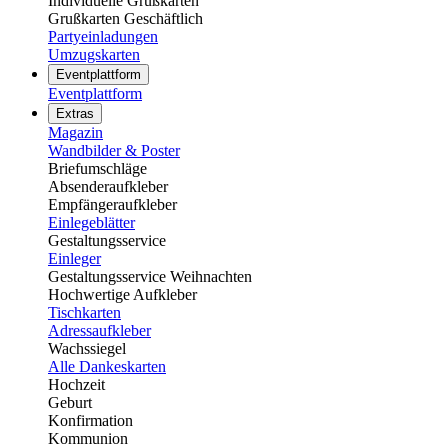
Individuelle Grußkarten
Grußkarten Geschäftlich
Partyeinladungen
Umzugskarten
Eventplattform
Eventplattform
Extras
Magazin
Wandbilder & Poster
Briefumschläge
Absenderaufkleber
Empfängeraufkleber
Einlegeblätter
Gestaltungsservice
Einleger
Gestaltungsservice Weihnachten
Hochwertige Aufkleber
Tischkarten
Adressaufkleber
Wachssiegel
Alle Dankeskarten
Hochzeit
Geburt
Konfirmation
Kommunion