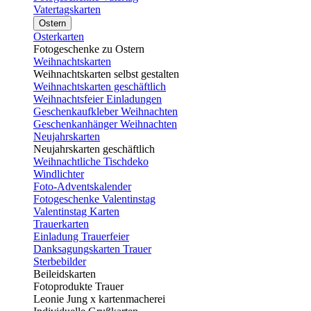
Vatertagskarten
Ostern
Osterkarten
Fotogeschenke zu Ostern
Weihnachtskarten
Weihnachtskarten selbst gestalten
Weihnachtskarten geschäftlich
Weihnachtsfeier Einladungen
Geschenkaufkleber Weihnachten
Geschenkanhänger Weihnachten
Neujahrskarten
Neujahrskarten geschäftlich
Weihnachtliche Tischdeko
Windlichter
Foto-Adventskalender
Fotogeschenke Valentinstag
Valentinstag Karten
Trauerkarten
Einladung Trauerfeier
Danksagungskarten Trauer
Sterbebilder
Beileidskarten
Fotoprodukte Trauer
Leonie Jung x kartenmacherei