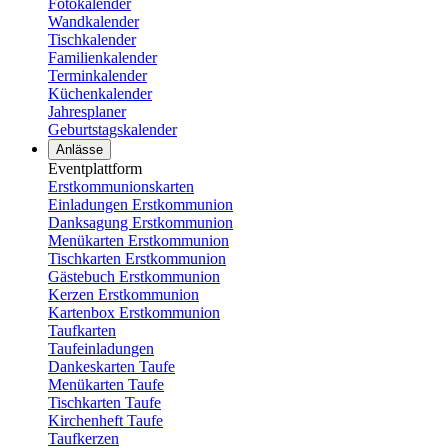
Fotokalender
Wandkalender
Tischkalender
Familienkalender
Terminkalender
Küchenkalender
Jahresplaner
Geburtstagskalender
Anlässe
Eventplattform
Erstkommunionskarten
Einladungen Erstkommunion
Danksagung Erstkommunion
Menükarten Erstkommunion
Tischkarten Erstkommunion
Gästebuch Erstkommunion
Kerzen Erstkommunion
Kartenbox Erstkommunion
Taufkarten
Taufeinladungen
Dankeskarten Taufe
Menükarten Taufe
Tischkarten Taufe
Kirchenheft Taufe
Taufkerzen