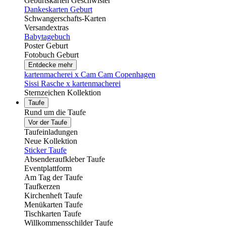
Geburtskarten Geschwister
Dankeskarten Geburt
Schwangerschafts-Karten
Versandextras
Babytagebuch
Poster Geburt
Fotobuch Geburt
Entdecke mehr
kartenmacherei x Cam Cam Copenhagen
Sissi Rasche x kartenmacherei
Sternzeichen Kollektion
Taufe
Rund um die Taufe
Vor der Taufe
Taufeinladungen
Neue Kollektion
Sticker Taufe
Absenderaufkleber Taufe
Eventplattform
Am Tag der Taufe
Taufkerzen
Kirchenheft Taufe
Menükarten Taufe
Tischkarten Taufe
Willkommensschilder Taufe