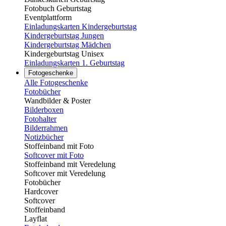
Fotobuch Geburtstag
Eventplattform
Einladungskarten Kindergeburtstag
Kindergeburtstag Jungen
Kindergeburtstag Mädchen
Kindergeburtstag Unisex
Einladungskarten 1. Geburtstag
Fotogeschenke
Alle Fotogeschenke
Fotobücher
Wandbilder & Poster
Bilderboxen
Fotohalter
Bilderrahmen
Notizbücher
Stoffeinband mit Foto
Softcover mit Foto
Stoffeinband mit Veredelung
Softcover mit Veredelung
Fotobücher
Hardcover
Softcover
Stoffeinband
Layflat