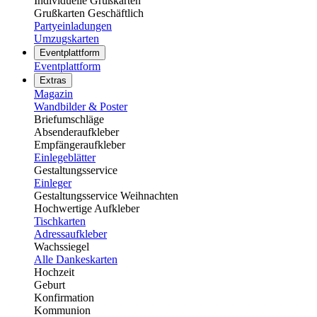
Individuelle Grußkarten
Grußkarten Geschäftlich
Partyeinladungen
Umzugskarten
Eventplattform
Eventplattform
Extras
Magazin
Wandbilder & Poster
Briefumschläge
Absenderaufkleber
Empfängeraufkleber
Einlegeblätter
Gestaltungsservice
Einleger
Gestaltungsservice Weihnachten
Hochwertige Aufkleber
Tischkarten
Adressaufkleber
Wachssiegel
Alle Dankeskarten
Hochzeit
Geburt
Konfirmation
Kommunion