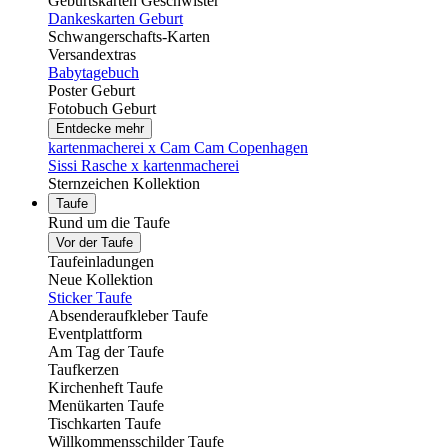
Geburtskarten Geschwister
Dankeskarten Geburt
Schwangerschafts-Karten
Versandextras
Babytagebuch
Poster Geburt
Fotobuch Geburt
Entdecke mehr
kartenmacherei x Cam Cam Copenhagen
Sissi Rasche x kartenmacherei
Sternzeichen Kollektion
Taufe
Rund um die Taufe
Vor der Taufe
Taufeinladungen
Neue Kollektion
Sticker Taufe
Absenderaufkleber Taufe
Eventplattform
Am Tag der Taufe
Taufkerzen
Kirchenheft Taufe
Menükarten Taufe
Tischkarten Taufe
Willkommensschilder Taufe