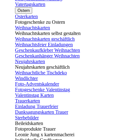
Vatertagskarten
Ostern
Osterkarten
Fotogeschenke zu Ostern
Weihnachtskarten
Weihnachtskarten selbst gestalten
Weihnachtskarten geschäftlich
Weihnachtsfeier Einladungen
Geschenkaufkleber Weihnachten
Geschenkanhänger Weihnachten
Neujahrskarten
Neujahrskarten geschäftlich
Weihnachtliche Tischdeko
Windlichter
Foto-Adventskalender
Fotogeschenke Valentinstag
Valentinstag Karten
Trauerkarten
Einladung Trauerfeier
Danksagungskarten Trauer
Sterbebilder
Beileidskarten
Fotoprodukte Trauer
Leonie Jung x kartenmacherei