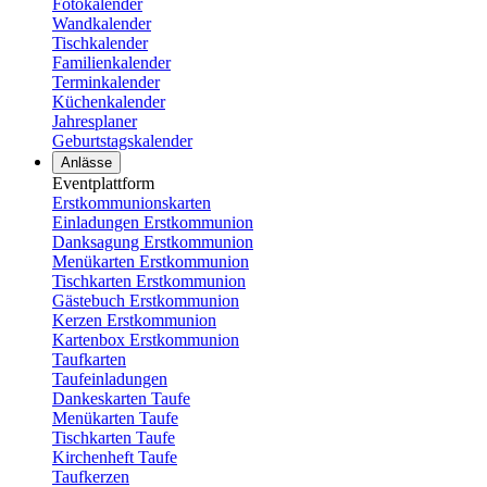
Fotokalender
Wandkalender
Tischkalender
Familienkalender
Terminkalender
Küchenkalender
Jahresplaner
Geburtstagskalender
Anlässe
Eventplattform
Erstkommunionskarten
Einladungen Erstkommunion
Danksagung Erstkommunion
Menükarten Erstkommunion
Tischkarten Erstkommunion
Gästebuch Erstkommunion
Kerzen Erstkommunion
Kartenbox Erstkommunion
Taufkarten
Taufeinladungen
Dankeskarten Taufe
Menükarten Taufe
Tischkarten Taufe
Kirchenheft Taufe
Taufkerzen