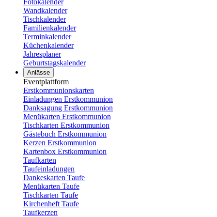
Fotokalender
Wandkalender
Tischkalender
Familienkalender
Terminkalender
Küchenkalender
Jahresplaner
Geburtstagskalender
Anlässe
Eventplattform
Erstkommunionskarten
Einladungen Erstkommunion
Danksagung Erstkommunion
Menükarten Erstkommunion
Tischkarten Erstkommunion
Gästebuch Erstkommunion
Kerzen Erstkommunion
Kartenbox Erstkommunion
Taufkarten
Taufeinladungen
Dankeskarten Taufe
Menükarten Taufe
Tischkarten Taufe
Kirchenheft Taufe
Taufkerzen