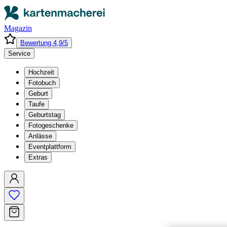
Magazin
Bewertung 4,9/5
Service
Hochzeit
Fotobuch
Geburt
Taufe
Geburtstag
Fotogeschenke
Anlässe
Eventplattform
Extras