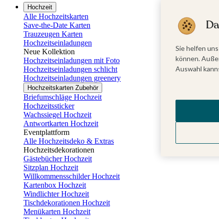
Hochzeit
Alle Hochzeitskarten
Da
Save-the-Date Karten
Trauzeugen Karten
Hochzeitseinladungen
Sie helfen uns
Neue Kollektion
können. Außer
Hochzeitseinladungen mit Foto
Auswahl kanns
Hochzeitseinladungen schlicht
Hochzeitseinladungen greenery
Hochzeitskarten Zubehör
Briefumschläge Hochzeit
Hochzeitssticker
Wachssiegel Hochzeit
Antwortkarten Hochzeit
Eventplattform
Alle Hochzeitsdeko & Extras
Hochzeitsdekorationen
Gästebücher Hochzeit
Sitzplan Hochzeit
Willkommensschilder Hochzeit
Kartenbox Hochzeit
Windlichter Hochzeit
Tischdekorationen Hochzeit
Menükarten Hochzeit