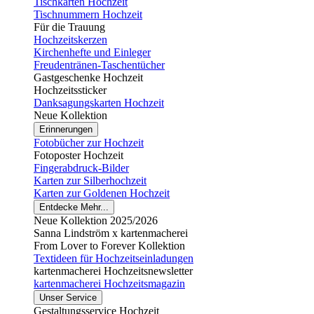
Tischkarten Hochzeit
Tischnummern Hochzeit
Für die Trauung
Hochzeitskerzen
Kirchenhefte und Einleger
Freudentränen-Taschentücher
Gastgeschenke Hochzeit
Hochzeitssticker
Danksagungskarten Hochzeit
Neue Kollektion
Erinnerungen
Fotobücher zur Hochzeit
Fotoposter Hochzeit
Fingerabdruck-Bilder
Karten zur Silberhochzeit
Karten zur Goldenen Hochzeit
Entdecke Mehr...
Neue Kollektion 2025/2026
Sanna Lindström x kartenmacherei
From Lover to Forever Kollektion
Textideen für Hochzeitseinladungen
kartenmacherei Hochzeitsnewsletter
kartenmacherei Hochzeitsmagazin
Unser Service
Gestaltungsservice Hochzeit