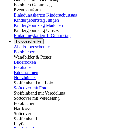
Fotobuch Geburtstag
Eventplattform
Einladungskarten Kindergeburtstag
Kindergeburtstag Jungen
Kindergeburtstag Mädchen
Kindergeburtstag Unisex
Einladungskarten 1. Geburtstag
Fotogeschenke
Alle Fotogeschenke
Fotobücher
Wandbilder & Poster
Bilderboxen
Fotohalter
Bilderrahmen
Notizbücher
Stoffeinband mit Foto
Softcover mit Foto
Stoffeinband mit Veredelung
Softcover mit Veredelung
Fotobücher
Hardcover
Softcover
Stoffeinband
Layflat