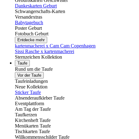
Geburtskarten Geschwister
Dankeskarten Geburt
Schwangerschafts-Karten
Versandextras
Babytagebuch
Poster Geburt
Fotobuch Geburt
Entdecke mehr
kartenmacherei x Cam Cam Copenhagen
Sissi Rasche x kartenmacherei
Sternzeichen Kollektion
Taufe
Rund um die Taufe
Vor der Taufe
Taufeinladungen
Neue Kollektion
Sticker Taufe
Absenderaufkleber Taufe
Eventplattform
Am Tag der Taufe
Taufkerzen
Kirchenheft Taufe
Menükarten Taufe
Tischkarten Taufe
Willkommensschilder Taufe