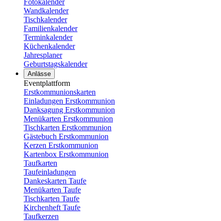
Fotokalender
Wandkalender
Tischkalender
Familienkalender
Terminkalender
Küchenkalender
Jahresplaner
Geburtstagskalender
Anlässe
Eventplattform
Erstkommunionskarten
Einladungen Erstkommunion
Danksagung Erstkommunion
Menükarten Erstkommunion
Tischkarten Erstkommunion
Gästebuch Erstkommunion
Kerzen Erstkommunion
Kartenbox Erstkommunion
Taufkarten
Taufeinladungen
Dankeskarten Taufe
Menükarten Taufe
Tischkarten Taufe
Kirchenheft Taufe
Taufkerzen