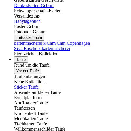
Geburtskarten Geschwister
Dankeskarten Geburt
Schwangerschafts-Karten
Versandextras
Babytagebuch
Poster Geburt
Fotobuch Geburt
Entdecke mehr
kartenmacherei x Cam Cam Copenhagen
Sissi Rasche x kartenmacherei
Sternzeichen Kollektion
Taufe
Rund um die Taufe
Vor der Taufe
Taufeinladungen
Neue Kollektion
Sticker Taufe
Absenderaufkleber Taufe
Eventplattform
Am Tag der Taufe
Taufkerzen
Kirchenheft Taufe
Menükarten Taufe
Tischkarten Taufe
Willkommensschilder Taufe