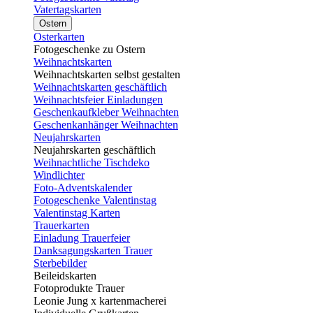
Vatertagskarten
Ostern
Osterkarten
Fotogeschenke zu Ostern
Weihnachtskarten
Weihnachtskarten selbst gestalten
Weihnachtskarten geschäftlich
Weihnachtsfeier Einladungen
Geschenkaufkleber Weihnachten
Geschenkanhänger Weihnachten
Neujahrskarten
Neujahrskarten geschäftlich
Weihnachtliche Tischdeko
Windlichter
Foto-Adventskalender
Fotogeschenke Valentinstag
Valentinstag Karten
Trauerkarten
Einladung Trauerfeier
Danksagungskarten Trauer
Sterbebilder
Beileidskarten
Fotoprodukte Trauer
Leonie Jung x kartenmacherei