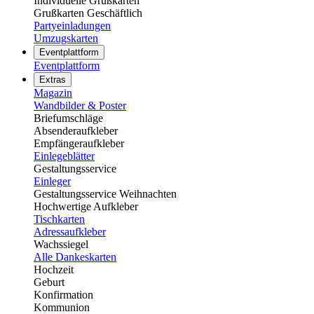
Individuelle Grußkarten
Grußkarten Geschäftlich
Partyeinladungen
Umzugskarten
Eventplattform
Eventplattform
Extras
Magazin
Wandbilder & Poster
Briefumschläge
Absenderaufkleber
Empfängeraufkleber
Einlegeblätter
Gestaltungsservice
Einleger
Gestaltungsservice Weihnachten
Hochwertige Aufkleber
Tischkarten
Adressaufkleber
Wachssiegel
Alle Dankeskarten
Hochzeit
Geburt
Konfirmation
Kommunion