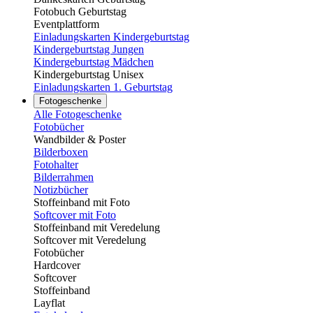
Fotobuch Geburtstag
Eventplattform
Einladungskarten Kindergeburtstag
Kindergeburtstag Jungen
Kindergeburtstag Mädchen
Kindergeburtstag Unisex
Einladungskarten 1. Geburtstag
Fotogeschenke
Alle Fotogeschenke
Fotobücher
Wandbilder & Poster
Bilderboxen
Fotohalter
Bilderrahmen
Notizbücher
Stoffeinband mit Foto
Softcover mit Foto
Stoffeinband mit Veredelung
Softcover mit Veredelung
Fotobücher
Hardcover
Softcover
Stoffeinband
Layflat