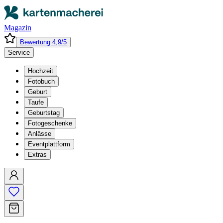
Magazin
Bewertung 4,9/5
Service
Hochzeit
Fotobuch
Geburt
Taufe
Geburtstag
Fotogeschenke
Anlässe
Eventplattform
Extras