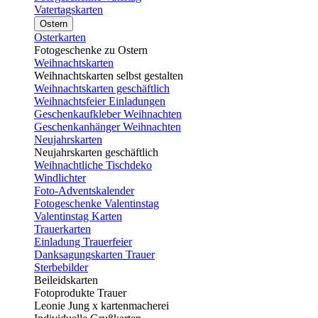
Vatertagskarten
Ostern
Osterkarten
Fotogeschenke zu Ostern
Weihnachtskarten
Weihnachtskarten selbst gestalten
Weihnachtskarten geschäftlich
Weihnachtsfeier Einladungen
Geschenkaufkleber Weihnachten
Geschenkanhänger Weihnachten
Neujahrskarten
Neujahrskarten geschäftlich
Weihnachtliche Tischdeko
Windlichter
Foto-Adventskalender
Fotogeschenke Valentinstag
Valentinstag Karten
Trauerkarten
Einladung Trauerfeier
Danksagungskarten Trauer
Sterbebilder
Beileidskarten
Fotoprodukte Trauer
Leonie Jung x kartenmacherei