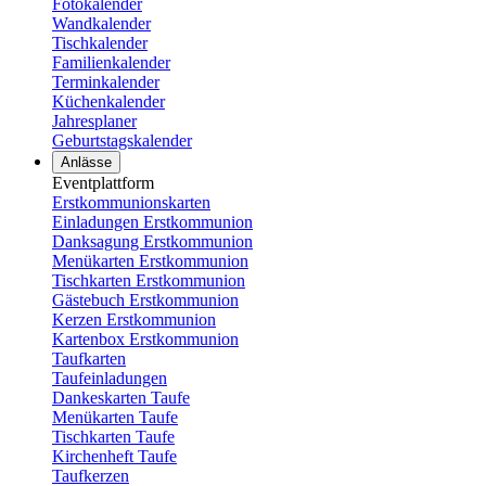
Fotokalender
Wandkalender
Tischkalender
Familienkalender
Terminkalender
Küchenkalender
Jahresplaner
Geburtstagskalender
Anlässe
Eventplattform
Erstkommunionskarten
Einladungen Erstkommunion
Danksagung Erstkommunion
Menükarten Erstkommunion
Tischkarten Erstkommunion
Gästebuch Erstkommunion
Kerzen Erstkommunion
Kartenbox Erstkommunion
Taufkarten
Taufeinladungen
Dankeskarten Taufe
Menükarten Taufe
Tischkarten Taufe
Kirchenheft Taufe
Taufkerzen