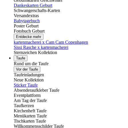
Geburtskarten Geschwister
Dankeskarten Geburt
Schwangerschafts-Karten
Versandextras
Babytagebuch
Poster Geburt
Fotobuch Geburt
Entdecke mehr
kartenmacherei x Cam Cam Copenhagen
Sissi Rasche x kartenmacherei
Sternzeichen Kollektion
Taufe
Rund um die Taufe
Vor der Taufe
Taufeinladungen
Neue Kollektion
Sticker Taufe
Absenderaufkleber Taufe
Eventplattform
Am Tag der Taufe
Taufkerzen
Kirchenheft Taufe
Menükarten Taufe
Tischkarten Taufe
Willkommensschilder Taufe