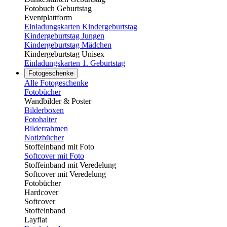
Fotobuch Geburtstag
Eventplattform
Einladungskarten Kindergeburtstag
Kindergeburtstag Jungen
Kindergeburtstag Mädchen
Kindergeburtstag Unisex
Einladungskarten 1. Geburtstag
Fotogeschenke
Alle Fotogeschenke
Fotobücher
Wandbilder & Poster
Bilderboxen
Fotohalter
Bilderrahmen
Notizbücher
Stoffeinband mit Foto
Softcover mit Foto
Stoffeinband mit Veredelung
Softcover mit Veredelung
Fotobücher
Hardcover
Softcover
Stoffeinband
Layflat