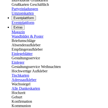
Individuelle Grußkarten
Grußkarten Geschäftlich
Partyeinladungen
Umzugskarten
Eventplattform
Eventplattform
Extras
Magazin
Wandbilder & Poster
Briefumschläge
Absenderaufkleber
Empfängeraufkleber
Einlegeblätter
Gestaltungsservice
Einleger
Gestaltungsservice Weihnachten
Hochwertige Aufkleber
Tischkarten
Adressaufkleber
Wachssiegel
Alle Dankeskarten
Hochzeit
Geburt
Konfirmation
Kommunion