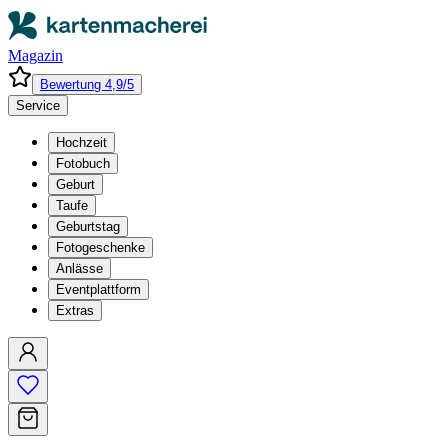
Magazin
Bewertung 4,9/5
Service
Hochzeit
Fotobuch
Geburt
Taufe
Geburtstag
Fotogeschenke
Anlässe
Eventplattform
Extras