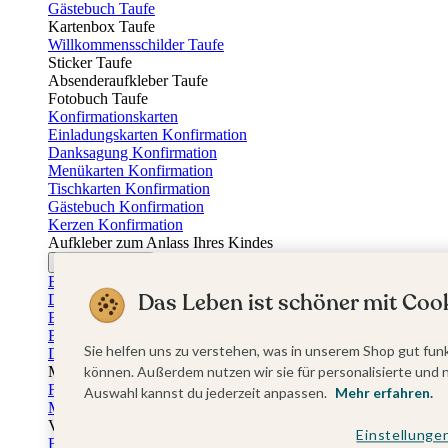
Gästebuch Taufe
Kartenbox Taufe
Willkommensschilder Taufe
Sticker Taufe
Absenderaufkleber Taufe
Fotobuch Taufe
Konfirmationskarten
Einladungskarten Konfirmation
Danksagung Konfirmation
Menükarten Konfirmation
Tischkarten Konfirmation
Gästebuch Konfirmation
Kerzen Konfirmation
Aufkleber zum Anlass Ihres Kindes
Firmungskarten
Einladungskarten Firmung
Das Leben ist schöner mit Cook
Dankeskarten Firmung
Einschulungskarten
Einladungskarten Einschulung
Sie helfen uns zu verstehen, was in unserem Shop gut funk
Danksagung Einschulung
Muttertag
können. Außerdem nutzen wir sie für personalisierte und 
Fotogeschenke Muttertag
Auswahl kannst du jederzeit anpassen.
Mehr erfahren.
Muttertagskarten
Vatertag
Einstellunge
Fotogeschenke Vatertag