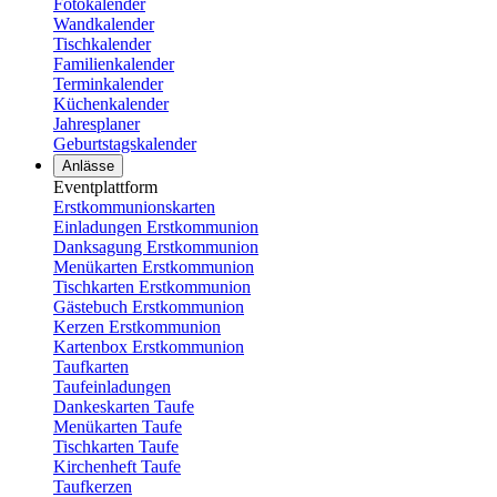
Fotokalender
Wandkalender
Tischkalender
Familienkalender
Terminkalender
Küchenkalender
Jahresplaner
Geburtstagskalender
Anlässe
Eventplattform
Erstkommunionskarten
Einladungen Erstkommunion
Danksagung Erstkommunion
Menükarten Erstkommunion
Tischkarten Erstkommunion
Gästebuch Erstkommunion
Kerzen Erstkommunion
Kartenbox Erstkommunion
Taufkarten
Taufeinladungen
Dankeskarten Taufe
Menükarten Taufe
Tischkarten Taufe
Kirchenheft Taufe
Taufkerzen