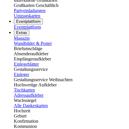
Individuelle Grußkarten
Grußkarten Geschäftlich
Partyeinladungen
Umzugskarten
Eventplattform
Eventplattform
Extras
Magazin
Wandbilder & Poster
Briefumschläge
Absenderaufkleber
Empfängeraufkleber
Einlegeblätter
Gestaltungsservice
Einleger
Gestaltungsservice Weihnachten
Hochwertige Aufkleber
Tischkarten
Adressaufkleber
Wachssiegel
Alle Dankeskarten
Hochzeit
Geburt
Konfirmation
Kommunion