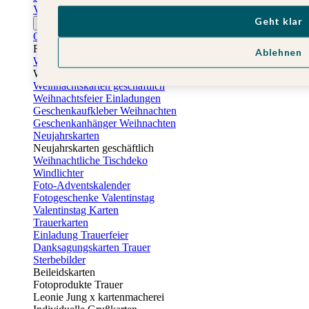
Vatertagskarten
Geht klar
Ostern
Osterkarten
Fotogeschenke zu Ostern
Ablehnen
Weihnachtskarten
Weihnachtskarten selbst gestalten
Weihnachtskarten geschäftlich
Weihnachtsfeier Einladungen
Geschenkaufkleber Weihnachten
Geschenkanhänger Weihnachten
Neujahrskarten
Neujahrskarten geschäftlich
Weihnachtliche Tischdeko
Windlichter
Foto-Adventskalender
Fotogeschenke Valentinstag
Valentinstag Karten
Trauerkarten
Einladung Trauerfeier
Danksagungskarten Trauer
Sterbebilder
Beileidskarten
Fotoprodukte Trauer
Leonie Jung x kartenmacherei