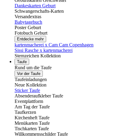
Geburtskarten Geschwister
Dankeskarten Geburt
Schwangerschafts-Karten
Versandextras
Babytagebuch
Poster Geburt
Fotobuch Geburt
Entdecke mehr
kartenmacherei x Cam Cam Copenhagen
Sissi Rasche x kartenmacherei
Sternzeichen Kollektion
Taufe
Rund um die Taufe
Vor der Taufe
Taufeinladungen
Neue Kollektion
Sticker Taufe
Absenderaufkleber Taufe
Eventplattform
Am Tag der Taufe
Taufkerzen
Kirchenheft Taufe
Menükarten Taufe
Tischkarten Taufe
Willkommensschilder Taufe