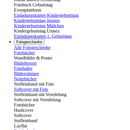
Fotobuch Geburtstag
Eventplattform
Einladungskarten Kindergeburtstag
Kindergeburtstag Jungen
Kindergeburtstag Mädchen
Kindergeburtstag Unisex
Einladungskarten 1. Geburtstag
Fotogeschenke
Alle Fotogeschenke
Fotobücher
Wandbilder & Poster
Bilderboxen
Fotohalter
Bilderrahmen
Notizbücher
Stoffeinband mit Foto
Softcover mit Foto
Stoffeinband mit Veredelung
Softcover mit Veredelung
Fotobücher
Hardcover
Softcover
Stoffeinband
Layflat