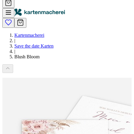
Kartenmacherei
|
Save the date Karten
|
Blush Bloom