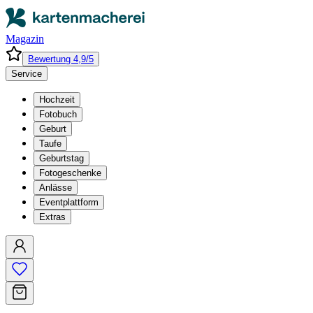
Magazin
Bewertung 4,9/5
Service
Hochzeit
Fotobuch
Geburt
Taufe
Geburtstag
Fotogeschenke
Anlässe
Eventplattform
Extras