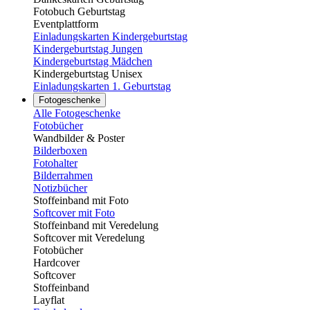
Fotobuch Geburtstag
Eventplattform
Einladungskarten Kindergeburtstag
Kindergeburtstag Jungen
Kindergeburtstag Mädchen
Kindergeburtstag Unisex
Einladungskarten 1. Geburtstag
Fotogeschenke
Alle Fotogeschenke
Fotobücher
Wandbilder & Poster
Bilderboxen
Fotohalter
Bilderrahmen
Notizbücher
Stoffeinband mit Foto
Softcover mit Foto
Stoffeinband mit Veredelung
Softcover mit Veredelung
Fotobücher
Hardcover
Softcover
Stoffeinband
Layflat