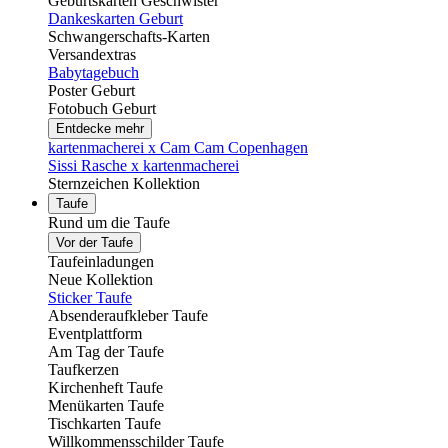
Geburtskarten Geschwister
Dankeskarten Geburt
Schwangerschafts-Karten
Versandextras
Babytagebuch
Poster Geburt
Fotobuch Geburt
Entdecke mehr
kartenmacherei x Cam Cam Copenhagen
Sissi Rasche x kartenmacherei
Sternzeichen Kollektion
Taufe
Rund um die Taufe
Vor der Taufe
Taufeinladungen
Neue Kollektion
Sticker Taufe
Absenderaufkleber Taufe
Eventplattform
Am Tag der Taufe
Taufkerzen
Kirchenheft Taufe
Menükarten Taufe
Tischkarten Taufe
Willkommensschilder Taufe