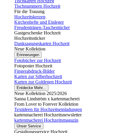
Tischkarten Hochzeit
Tischnummern Hochzeit
Für die Trauung
Hochzeitskerzen
Kirchenhefte und Einleger
Freudentränen-Taschentücher
Gastgeschenke Hochzeit
Hochzeitssticker
Danksagungskarten Hochzeit
Neue Kollektion
Erinnerungen
Fotobücher zur Hochzeit
Fotoposter Hochzeit
Fingerabdruck-Bilder
Karten zur Silberhochzeit
Karten zur Goldenen Hochzeit
Entdecke Mehr...
Neue Kollektion 2025/2026
Sanna Lindström x kartenmacherei
From Lover to Forever Kollektion
Textideen für Hochzeitseinladungen
kartenmacherei Hochzeitsnewsletter
kartenmacherei Hochzeitsmagazin
Unser Service
Gestaltungsservice Hochzeit