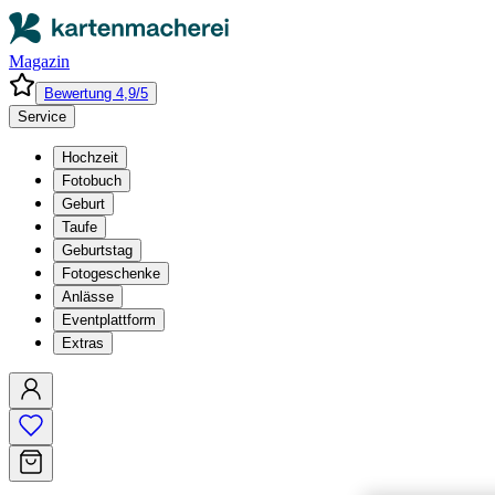
Magazin
Bewertung 4,9/5
Service
Hochzeit
Fotobuch
Geburt
Taufe
Geburtstag
Fotogeschenke
Anlässe
Eventplattform
Extras