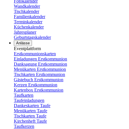
Fotokalender
Wandkalender
Tischkalender
Familienkalender
Terminkalender
Küchenkalender
Jahresplaner
Geburtstagskalender
Anlässe
Eventplattform
Erstkommunionskarten
Einladungen Erstkommunion
Danksagung Erstkommunion
Menükarten Erstkommunion
Tischkarten Erstkommunion
Gästebuch Erstkommunion
Kerzen Erstkommunion
Kartenbox Erstkommunion
Taufkarten
Taufeinladungen
Dankeskarten Taufe
Menükarten Taufe
Tischkarten Taufe
Kirchenheft Taufe
Taufkerzen