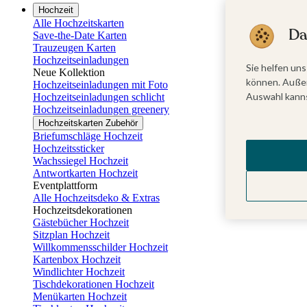
Hochzeit
Alle Hochzeitskarten
Da
Save-the-Date Karten
Trauzeugen Karten
Hochzeitseinladungen
Sie helfen uns
Neue Kollektion
können. Außer
Hochzeitseinladungen mit Foto
Auswahl kanns
Hochzeitseinladungen schlicht
Hochzeitseinladungen greenery
Hochzeitskarten Zubehör
Briefumschläge Hochzeit
Hochzeitssticker
Wachssiegel Hochzeit
Antwortkarten Hochzeit
Eventplattform
Alle Hochzeitsdeko & Extras
Hochzeitsdekorationen
Gästebücher Hochzeit
Sitzplan Hochzeit
Willkommensschilder Hochzeit
Kartenbox Hochzeit
Windlichter Hochzeit
Tischdekorationen Hochzeit
Menükarten Hochzeit