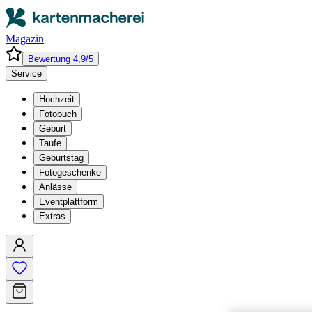
Magazin
Bewertung 4,9/5
Service
Hochzeit
Fotobuch
Geburt
Taufe
Geburtstag
Fotogeschenke
Anlässe
Eventplattform
Extras