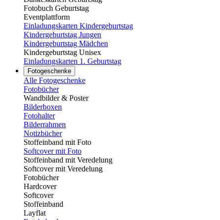
Fotobuch Geburtstag
Eventplattform
Einladungskarten Kindergeburtstag
Kindergeburtstag Jungen
Kindergeburtstag Mädchen
Kindergeburtstag Unisex
Einladungskarten 1. Geburtstag
Fotogeschenke
Alle Fotogeschenke
Fotobücher
Wandbilder & Poster
Bilderboxen
Fotohalter
Bilderrahmen
Notizbücher
Stoffeinband mit Foto
Softcover mit Foto
Stoffeinband mit Veredelung
Softcover mit Veredelung
Fotobücher
Hardcover
Softcover
Stoffeinband
Layflat