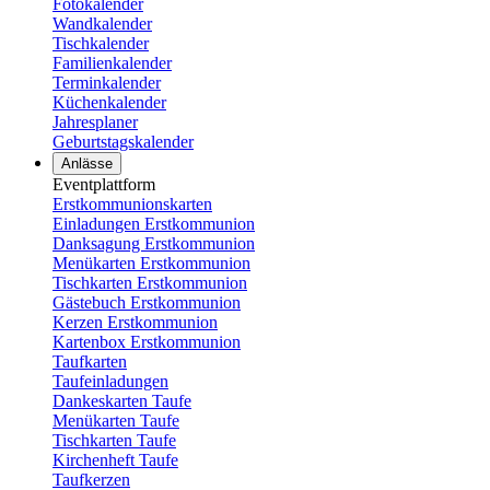
Fotokalender
Wandkalender
Tischkalender
Familienkalender
Terminkalender
Küchenkalender
Jahresplaner
Geburtstagskalender
Anlässe
Eventplattform
Erstkommunionskarten
Einladungen Erstkommunion
Danksagung Erstkommunion
Menükarten Erstkommunion
Tischkarten Erstkommunion
Gästebuch Erstkommunion
Kerzen Erstkommunion
Kartenbox Erstkommunion
Taufkarten
Taufeinladungen
Dankeskarten Taufe
Menükarten Taufe
Tischkarten Taufe
Kirchenheft Taufe
Taufkerzen