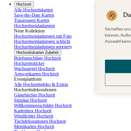
Hochzeit
Alle Hochzeitskarten
Da
Save-the-Date Karten
Trauzeugen Karten
Hochzeitseinladungen
Sie helfen uns
Neue Kollektion
können. Außer
Hochzeitseinladungen mit Foto
Auswahl kanns
Hochzeitseinladungen schlicht
Hochzeitseinladungen greenery
Hochzeitskarten Zubehör
Briefumschläge Hochzeit
Hochzeitssticker
Wachssiegel Hochzeit
Antwortkarten Hochzeit
Eventplattform
Alle Hochzeitsdeko & Extras
Hochzeitsdekorationen
Gästebücher Hochzeit
Sitzplan Hochzeit
Willkommensschilder Hochzeit
Kartenbox Hochzeit
Windlichter Hochzeit
Tischdekorationen Hochzeit
Menükarten Hochzeit