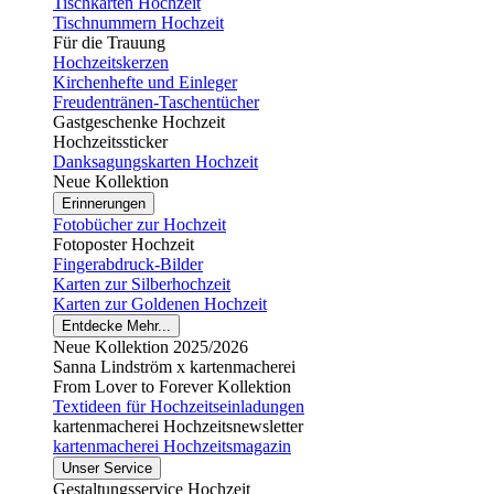
Tischkarten Hochzeit
Tischnummern Hochzeit
Für die Trauung
Hochzeitskerzen
Kirchenhefte und Einleger
Freudentränen-Taschentücher
Gastgeschenke Hochzeit
Hochzeitssticker
Danksagungskarten Hochzeit
Neue Kollektion
Erinnerungen
Fotobücher zur Hochzeit
Fotoposter Hochzeit
Fingerabdruck-Bilder
Karten zur Silberhochzeit
Karten zur Goldenen Hochzeit
Entdecke Mehr...
Neue Kollektion 2025/2026
Sanna Lindström x kartenmacherei
From Lover to Forever Kollektion
Textideen für Hochzeitseinladungen
kartenmacherei Hochzeitsnewsletter
kartenmacherei Hochzeitsmagazin
Unser Service
Gestaltungsservice Hochzeit