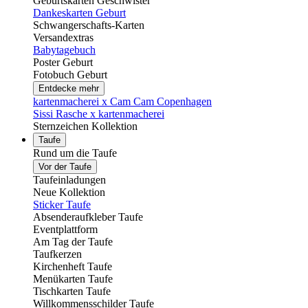
Geburtskarten Geschwister
Dankeskarten Geburt
Schwangerschafts-Karten
Versandextras
Babytagebuch
Poster Geburt
Fotobuch Geburt
Entdecke mehr
kartenmacherei x Cam Cam Copenhagen
Sissi Rasche x kartenmacherei
Sternzeichen Kollektion
Taufe
Rund um die Taufe
Vor der Taufe
Taufeinladungen
Neue Kollektion
Sticker Taufe
Absenderaufkleber Taufe
Eventplattform
Am Tag der Taufe
Taufkerzen
Kirchenheft Taufe
Menükarten Taufe
Tischkarten Taufe
Willkommensschilder Taufe