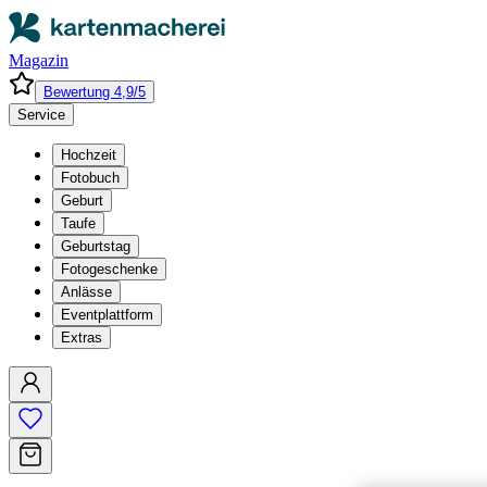
Magazin
Bewertung 4,9/5
Service
Hochzeit
Fotobuch
Geburt
Taufe
Geburtstag
Fotogeschenke
Anlässe
Eventplattform
Extras