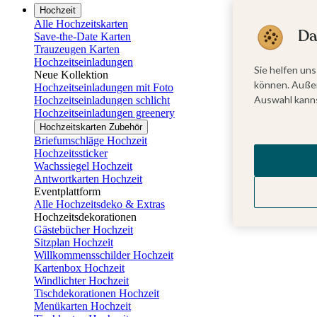
Hochzeit
Alle Hochzeitskarten
Da
Save-the-Date Karten
Trauzeugen Karten
Hochzeitseinladungen
Sie helfen uns
Neue Kollektion
können. Außer
Hochzeitseinladungen mit Foto
Auswahl kanns
Hochzeitseinladungen schlicht
Hochzeitseinladungen greenery
Hochzeitskarten Zubehör
Briefumschläge Hochzeit
Hochzeitssticker
Wachssiegel Hochzeit
Antwortkarten Hochzeit
Eventplattform
Alle Hochzeitsdeko & Extras
Hochzeitsdekorationen
Gästebücher Hochzeit
Sitzplan Hochzeit
Willkommensschilder Hochzeit
Kartenbox Hochzeit
Windlichter Hochzeit
Tischdekorationen Hochzeit
Menükarten Hochzeit