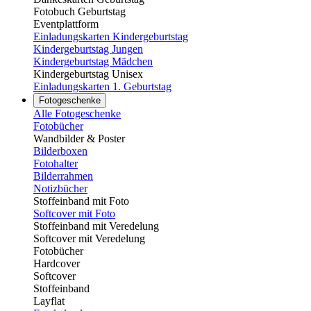
Fotobuch Geburtstag
Eventplattform
Einladungskarten Kindergeburtstag
Kindergeburtstag Jungen
Kindergeburtstag Mädchen
Kindergeburtstag Unisex
Einladungskarten 1. Geburtstag
Fotogeschenke
Alle Fotogeschenke
Fotobücher
Wandbilder & Poster
Bilderboxen
Fotohalter
Bilderrahmen
Notizbücher
Stoffeinband mit Foto
Softcover mit Foto
Stoffeinband mit Veredelung
Softcover mit Veredelung
Fotobücher
Hardcover
Softcover
Stoffeinband
Layflat