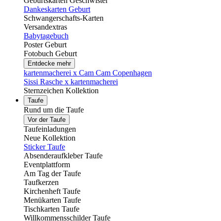
Geburtskarten Geschwister
Dankeskarten Geburt
Schwangerschafts-Karten
Versandextras
Babytagebuch
Poster Geburt
Fotobuch Geburt
Entdecke mehr
kartenmacherei x Cam Cam Copenhagen
Sissi Rasche x kartenmacherei
Sternzeichen Kollektion
Taufe
Rund um die Taufe
Vor der Taufe
Taufeinladungen
Neue Kollektion
Sticker Taufe
Absenderaufkleber Taufe
Eventplattform
Am Tag der Taufe
Taufkerzen
Kirchenheft Taufe
Menükarten Taufe
Tischkarten Taufe
Willkommensschilder Taufe