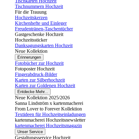
Tischkarten Hochzeit
Tischnummern Hochzeit
Für die Trauung
Hochzeitskerzen
Kirchenhefte und Einleger
Freudentränen-Taschentücher
Gastgeschenke Hochzeit
Hochzeitssticker
Danksagungskarten Hochzeit
Neue Kollektion
Erinnerungen
Fotobücher zur Hochzeit
Fotoposter Hochzeit
Fingerabdruck-Bilder
Karten zur Silberhochzeit
Karten zur Goldenen Hochzeit
Entdecke Mehr...
Neue Kollektion 2025/2026
Sanna Lindström x kartenmacherei
From Lover to Forever Kollektion
Textideen für Hochzeitseinladungen
kartenmacherei Hochzeitsnewsletter
kartenmacherei Hochzeitsmagazin
Unser Service
Gestaltungsservice Hochzeit