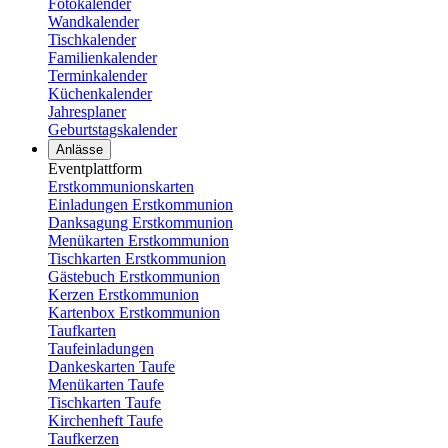
Fotokalender
Wandkalender
Tischkalender
Familienkalender
Terminkalender
Küchenkalender
Jahresplaner
Geburtstagskalender
Anlässe
Eventplattform
Erstkommunionskarten
Einladungen Erstkommunion
Danksagung Erstkommunion
Menükarten Erstkommunion
Tischkarten Erstkommunion
Gästebuch Erstkommunion
Kerzen Erstkommunion
Kartenbox Erstkommunion
Taufkarten
Taufeinladungen
Dankeskarten Taufe
Menükarten Taufe
Tischkarten Taufe
Kirchenheft Taufe
Taufkerzen