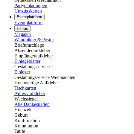
Grußkarten Geschäftlich
Partyeinladungen
Umzugskarten
Eventplattform
Eventplattform
Extras
Magazin
Wandbilder & Poster
Briefumschläge
Absenderaufkleber
Empfängeraufkleber
Einlegeblätter
Gestaltungsservice
Einleger
Gestaltungsservice Weihnachten
Hochwertige Aufkleber
Tischkarten
Adressaufkleber
Wachssiegel
Alle Dankeskarten
Hochzeit
Geburt
Konfirmation
Kommunion
Taufe