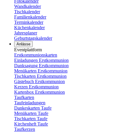
Fotokalender
Wandkalender
Tischkalender
Familienkalender
Terminkalender
Küchenkalender
Jahresplaner
Geburtstagskalender
Anlässe
Eventplattform
Erstkommunionskarten
Einladungen Erstkommunion
Danksagung Erstkommunion
Menükarten Erstkommunion
Tischkarten Erstkommunion
Gästebuch Erstkommunion
Kerzen Erstkommunion
Kartenbox Erstkommunion
Taufkarten
Taufeinladungen
Dankeskarten Taufe
Menükarten Taufe
Tischkarten Taufe
Kirchenheft Taufe
Taufkerzen