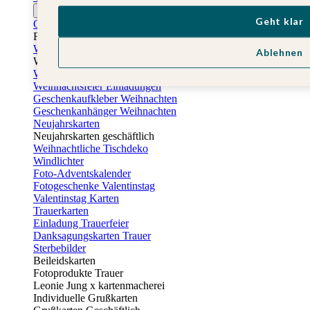
Ostern
Geht klar
Osterkarten
Fotogeschenke zu Ostern
Weihnachtskarten
Ablehnen
Weihnachtskarten selbst gestalten
Weihnachtskarten geschäftlich
Weihnachtsfeier Einladungen
Geschenkaufkleber Weihnachten
Geschenkanhänger Weihnachten
Neujahrskarten
Neujahrskarten geschäftlich
Weihnachtliche Tischdeko
Windlichter
Foto-Adventskalender
Fotogeschenke Valentinstag
Valentinstag Karten
Trauerkarten
Einladung Trauerfeier
Danksagungskarten Trauer
Sterbebilder
Beileidskarten
Fotoprodukte Trauer
Leonie Jung x kartenmacherei
Individuelle Grußkarten