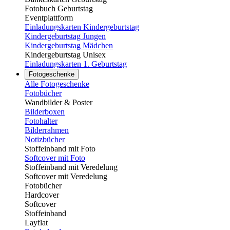
Fotobuch Geburtstag
Eventplattform
Einladungskarten Kindergeburtstag
Kindergeburtstag Jungen
Kindergeburtstag Mädchen
Kindergeburtstag Unisex
Einladungskarten 1. Geburtstag
Fotogeschenke
Alle Fotogeschenke
Fotobücher
Wandbilder & Poster
Bilderboxen
Fotohalter
Bilderrahmen
Notizbücher
Stoffeinband mit Foto
Softcover mit Foto
Stoffeinband mit Veredelung
Softcover mit Veredelung
Fotobücher
Hardcover
Softcover
Stoffeinband
Layflat