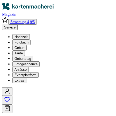
Magazin
Bewertung 4,9/5
Service
Hochzeit
Fotobuch
Geburt
Taufe
Geburtstag
Fotogeschenke
Anlässe
Eventplattform
Extras