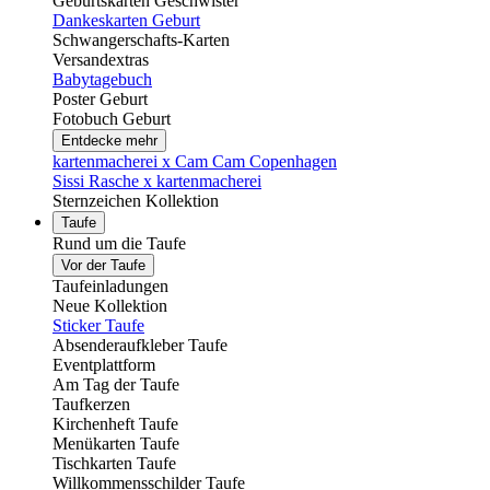
Geburtskarten Geschwister
Dankeskarten Geburt
Schwangerschafts-Karten
Versandextras
Babytagebuch
Poster Geburt
Fotobuch Geburt
Entdecke mehr
kartenmacherei x Cam Cam Copenhagen
Sissi Rasche x kartenmacherei
Sternzeichen Kollektion
Taufe
Rund um die Taufe
Vor der Taufe
Taufeinladungen
Neue Kollektion
Sticker Taufe
Absenderaufkleber Taufe
Eventplattform
Am Tag der Taufe
Taufkerzen
Kirchenheft Taufe
Menükarten Taufe
Tischkarten Taufe
Willkommensschilder Taufe