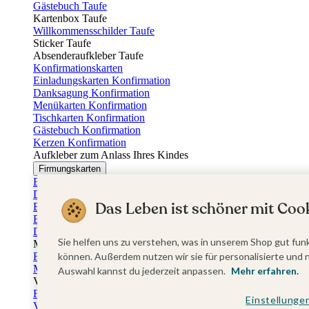
Gästebuch Taufe
Kartenbox Taufe
Willkommensschilder Taufe
Sticker Taufe
Absenderaufkleber Taufe
Konfirmationskarten
Einladungskarten Konfirmation
Danksagung Konfirmation
Menükarten Konfirmation
Tischkarten Konfirmation
Gästebuch Konfirmation
Kerzen Konfirmation
Aufkleber zum Anlass Ihres Kindes
Firmungskarten
Einladungskarten Firmung
Dankeskarten Firmung
Das Leben ist schöner mit Cook
Einschulungskarten
Einladungskarten Einschulung
Danksagung Einschulung
Sie helfen uns zu verstehen, was in unserem Shop gut funk
Muttertag
Fotogeschenke Muttertag
können. Außerdem nutzen wir sie für personalisierte und 
Muttertagskarten
Auswahl kannst du jederzeit anpassen.
Mehr erfahren.
Vatertag
Fotogeschenke Vatertag
Einstellunge
Vatertagskarten