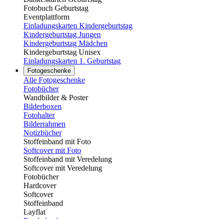
Fotobuch Geburtstag
Eventplattform
Einladungskarten Kindergeburtstag
Kindergeburtstag Jungen
Kindergeburtstag Mädchen
Kindergeburtstag Unisex
Einladungskarten 1. Geburtstag
Fotogeschenke
Alle Fotogeschenke
Fotobücher
Wandbilder & Poster
Bilderboxen
Fotohalter
Bilderrahmen
Notizbücher
Stoffeinband mit Foto
Softcover mit Foto
Stoffeinband mit Veredelung
Softcover mit Veredelung
Fotobücher
Hardcover
Softcover
Stoffeinband
Layflat