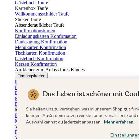
Gästebuch Taufe
Kartenbox Taufe
Willkommensschilder Taufe
Sticker Taufe
Absenderaufkleber Taufe
Konfirmationskarten
Einladungskarten Konfirmation
Danksagung Konfirmation
Menükarten Konfirmation
Tischkarten Konfirmation
Gästebuch Konfirmation
Kerzen Konfirmation
Aufkleber zum Anlass Ihres Kindes
Firmungskarten
Einladungskarten Firmung
Dankeskarten Firmung
Das Leben ist schöner mit Cook
Einschulungskarten
Einladungskarten Einschulung
Danksagung Einschulung
Sie helfen uns zu verstehen, was in unserem Shop gut funk
Muttertag
Fotogeschenke Muttertag
können. Außerdem nutzen wir sie für personalisierte und 
Muttertagskarten
Auswahl kannst du jederzeit anpassen.
Mehr erfahren.
Vatertag
Fotogeschenke Vatertag
Einstellunge
Vatertagskarten