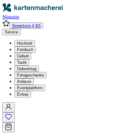
Magazin
Bewertung 4,9/5
Service
Hochzeit
Fotobuch
Geburt
Taufe
Geburtstag
Fotogeschenke
Anlässe
Eventplattform
Extras