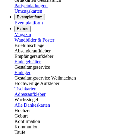
Grußkarten Geschäftlich
Partyeinladungen
Umzugskarten
Eventplattform
Eventplattform
Extras
Magazin
Wandbilder & Poster
Briefumschläge
Absenderaufkleber
Empfängeraufkleber
Einlegeblätter
Gestaltungsservice
Einleger
Gestaltungsservice Weihnachten
Hochwertige Aufkleber
Tischkarten
Adressaufkleber
Wachssiegel
Alle Dankeskarten
Hochzeit
Geburt
Konfirmation
Kommunion
Taufe