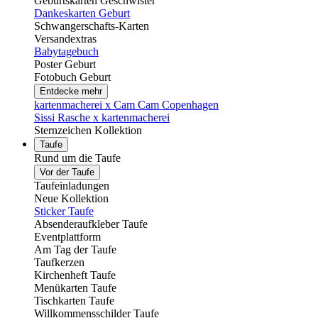
Geburtskarten Geschwister
Dankeskarten Geburt
Schwangerschafts-Karten
Versandextras
Babytagebuch
Poster Geburt
Fotobuch Geburt
Entdecke mehr
kartenmacherei x Cam Cam Copenhagen
Sissi Rasche x kartenmacherei
Sternzeichen Kollektion
Taufe
Rund um die Taufe
Vor der Taufe
Taufeinladungen
Neue Kollektion
Sticker Taufe
Absenderaufkleber Taufe
Eventplattform
Am Tag der Taufe
Taufkerzen
Kirchenheft Taufe
Menükarten Taufe
Tischkarten Taufe
Willkommensschilder Taufe