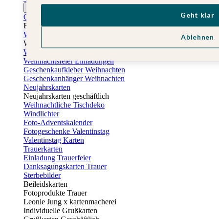
Ostern
Geht klar
Osterkarten
Fotogeschenke zu Ostern
Weihnachtskarten
Ablehnen
Weihnachtskarten selbst gestalten
Weihnachtskarten geschäftlich
Weihnachtsfeier Einladungen
Geschenkaufkleber Weihnachten
Geschenkanhänger Weihnachten
Neujahrskarten
Neujahrskarten geschäftlich
Weihnachtliche Tischdeko
Windlichter
Foto-Adventskalender
Fotogeschenke Valentinstag
Valentinstag Karten
Trauerkarten
Einladung Trauerfeier
Danksagungskarten Trauer
Sterbebilder
Beileidskarten
Fotoprodukte Trauer
Leonie Jung x kartenmacherei
Individuelle Grußkarten