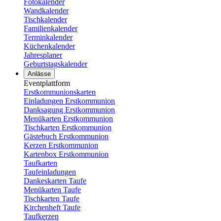
Fotokalender
Wandkalender
Tischkalender
Familienkalender
Terminkalender
Küchenkalender
Jahresplaner
Geburtstagskalender
Anlässe
Eventplattform
Erstkommunionskarten
Einladungen Erstkommunion
Danksagung Erstkommunion
Menükarten Erstkommunion
Tischkarten Erstkommunion
Gästebuch Erstkommunion
Kerzen Erstkommunion
Kartenbox Erstkommunion
Taufkarten
Taufeinladungen
Dankeskarten Taufe
Menükarten Taufe
Tischkarten Taufe
Kirchenheft Taufe
Taufkerzen