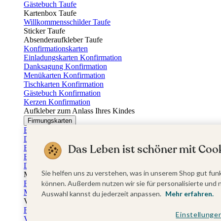
Gästebuch Taufe
Kartenbox Taufe
Willkommensschilder Taufe
Sticker Taufe
Absenderaufkleber Taufe
Konfirmationskarten
Einladungskarten Konfirmation
Danksagung Konfirmation
Menükarten Konfirmation
Tischkarten Konfirmation
Gästebuch Konfirmation
Kerzen Konfirmation
Aufkleber zum Anlass Ihres Kindes
Firmungskarten
Einladungskarten Firmung
Dankeskarten Firmung
Das Leben ist schöner mit Cook
Einschulungskarten
Einladungskarten Einschulung
Danksagung Einschulung
Sie helfen uns zu verstehen, was in unserem Shop gut funk
Muttertag
Fotogeschenke Muttertag
können. Außerdem nutzen wir sie für personalisierte und 
Muttertagskarten
Auswahl kannst du jederzeit anpassen.
Mehr erfahren.
Vatertag
Fotogeschenke Vatertag
Einstellunge
Vatertagskarten