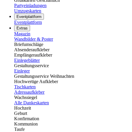
Grußkarten Geschäftlich
Partyeinladungen
Umzugskarten
Eventplattform
Eventplattform
Extras
Magazin
Wandbilder & Poster
Briefumschläge
Absenderaufkleber
Empfängeraufkleber
Einlegeblätter
Gestaltungsservice
Einleger
Gestaltungsservice Weihnachten
Hochwertige Aufkleber
Tischkarten
Adressaufkleber
Wachssiegel
Alle Dankeskarten
Hochzeit
Geburt
Konfirmation
Kommunion
Taufe