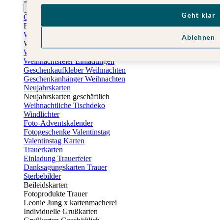
Ostern
Geht klar
Osterkarten
Fotogeschenke zu Ostern
Weihnachtskarten
Ablehnen
Weihnachtskarten selbst gestalten
Weihnachtskarten geschäftlich
Weihnachtsfeier Einladungen
Geschenkaufkleber Weihnachten
Geschenkanhänger Weihnachten
Neujahrskarten
Neujahrskarten geschäftlich
Weihnachtliche Tischdeko
Windlichter
Foto-Adventskalender
Fotogeschenke Valentinstag
Valentinstag Karten
Trauerkarten
Einladung Trauerfeier
Danksagungskarten Trauer
Sterbebilder
Beileidskarten
Fotoprodukte Trauer
Leonie Jung x kartenmacherei
Individuelle Grußkarten