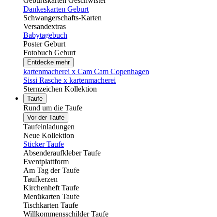
Geburtskarten Geschwister
Dankeskarten Geburt
Schwangerschafts-Karten
Versandextras
Babytagebuch
Poster Geburt
Fotobuch Geburt
Entdecke mehr
kartenmacherei x Cam Cam Copenhagen
Sissi Rasche x kartenmacherei
Sternzeichen Kollektion
Taufe
Rund um die Taufe
Vor der Taufe
Taufeinladungen
Neue Kollektion
Sticker Taufe
Absenderaufkleber Taufe
Eventplattform
Am Tag der Taufe
Taufkerzen
Kirchenheft Taufe
Menükarten Taufe
Tischkarten Taufe
Willkommensschilder Taufe