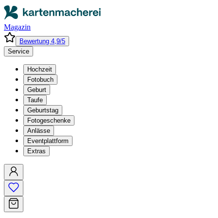
Magazin
Bewertung 4,9/5
Service
Hochzeit
Fotobuch
Geburt
Taufe
Geburtstag
Fotogeschenke
Anlässe
Eventplattform
Extras