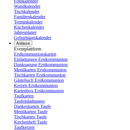
Fotokalender
Wandkalender
Tischkalender
Familienkalender
Terminkalender
Küchenkalender
Jahresplaner
Geburtstagskalender
Anlässe
Eventplattform
Erstkommunionskarten
Einladungen Erstkommunion
Danksagung Erstkommunion
Menükarten Erstkommunion
Tischkarten Erstkommunion
Gästebuch Erstkommunion
Kerzen Erstkommunion
Kartenbox Erstkommunion
Taufkarten
Taufeinladungen
Dankeskarten Taufe
Menükarten Taufe
Tischkarten Taufe
Kirchenheft Taufe
Taufkerzen