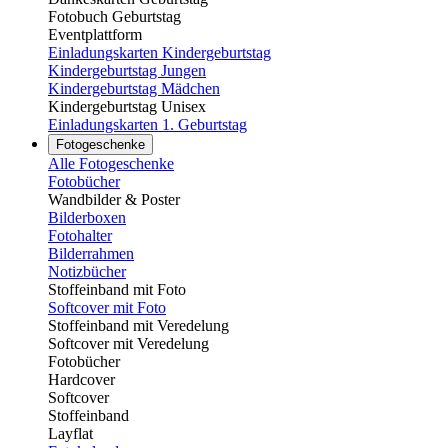
Fotobuch Geburtstag
Eventplattform
Einladungskarten Kindergeburtstag
Kindergeburtstag Jungen
Kindergeburtstag Mädchen
Kindergeburtstag Unisex
Einladungskarten 1. Geburtstag
Fotogeschenke
Alle Fotogeschenke
Fotobücher
Wandbilder & Poster
Bilderboxen
Fotohalter
Bilderrahmen
Notizbücher
Stoffeinband mit Foto
Softcover mit Foto
Stoffeinband mit Veredelung
Softcover mit Veredelung
Fotobücher
Hardcover
Softcover
Stoffeinband
Layflat