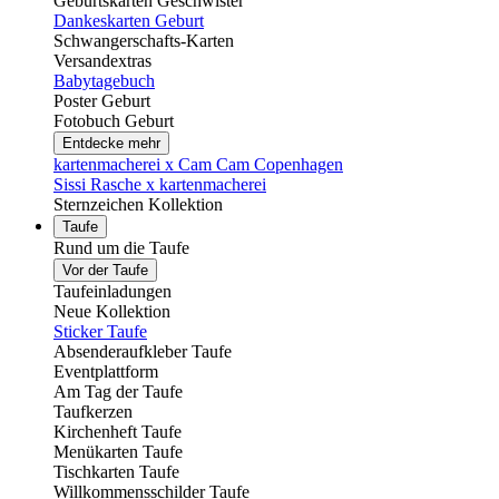
Geburtskarten Geschwister
Dankeskarten Geburt
Schwangerschafts-Karten
Versandextras
Babytagebuch
Poster Geburt
Fotobuch Geburt
Entdecke mehr
kartenmacherei x Cam Cam Copenhagen
Sissi Rasche x kartenmacherei
Sternzeichen Kollektion
Taufe
Rund um die Taufe
Vor der Taufe
Taufeinladungen
Neue Kollektion
Sticker Taufe
Absenderaufkleber Taufe
Eventplattform
Am Tag der Taufe
Taufkerzen
Kirchenheft Taufe
Menükarten Taufe
Tischkarten Taufe
Willkommensschilder Taufe