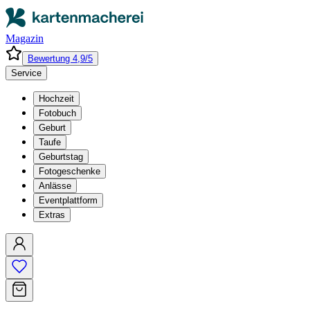
Magazin
Bewertung 4,9/5
Service
Hochzeit
Fotobuch
Geburt
Taufe
Geburtstag
Fotogeschenke
Anlässe
Eventplattform
Extras