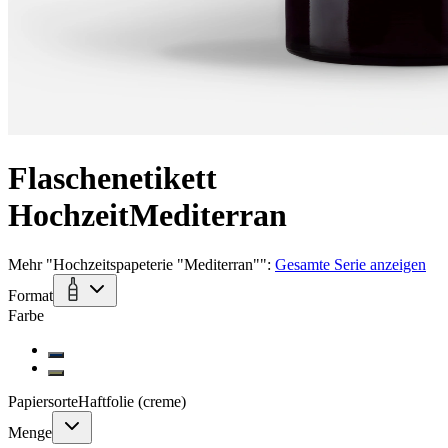
Flaschenetikett
Hochzeit
Mediterran
Mehr
"
Hochzeitspapeterie "Mediterran"
":
Gesamte Serie anzeigen
Format
Farbe
Papiersorte
Haftfolie (creme)
Menge