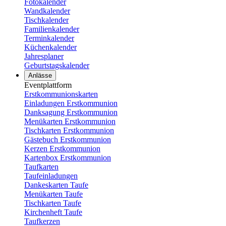
Fotokalender
Wandkalender
Tischkalender
Familienkalender
Terminkalender
Küchenkalender
Jahresplaner
Geburtstagskalender
Anlässe
Eventplattform
Erstkommunionskarten
Einladungen Erstkommunion
Danksagung Erstkommunion
Menükarten Erstkommunion
Tischkarten Erstkommunion
Gästebuch Erstkommunion
Kerzen Erstkommunion
Kartenbox Erstkommunion
Taufkarten
Taufeinladungen
Dankeskarten Taufe
Menükarten Taufe
Tischkarten Taufe
Kirchenheft Taufe
Taufkerzen