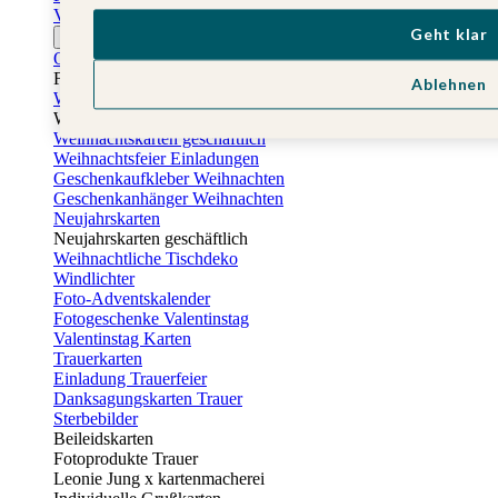
Vatertagskarten
Geht klar
Ostern
Osterkarten
Fotogeschenke zu Ostern
Ablehnen
Weihnachtskarten
Weihnachtskarten selbst gestalten
Weihnachtskarten geschäftlich
Weihnachtsfeier Einladungen
Geschenkaufkleber Weihnachten
Geschenkanhänger Weihnachten
Neujahrskarten
Neujahrskarten geschäftlich
Weihnachtliche Tischdeko
Windlichter
Foto-Adventskalender
Fotogeschenke Valentinstag
Valentinstag Karten
Trauerkarten
Einladung Trauerfeier
Danksagungskarten Trauer
Sterbebilder
Beileidskarten
Fotoprodukte Trauer
Leonie Jung x kartenmacherei