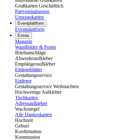
Individuelle Grußkarten
Grußkarten Geschäftlich
Partyeinladungen
Umzugskarten
Eventplattform
Eventplattform
Extras
Magazin
Wandbilder & Poster
Briefumschläge
Absenderaufkleber
Empfängeraufkleber
Einlegeblätter
Gestaltungsservice
Einleger
Gestaltungsservice Weihnachten
Hochwertige Aufkleber
Tischkarten
Adressaufkleber
Wachssiegel
Alle Dankeskarten
Hochzeit
Geburt
Konfirmation
Kommunion