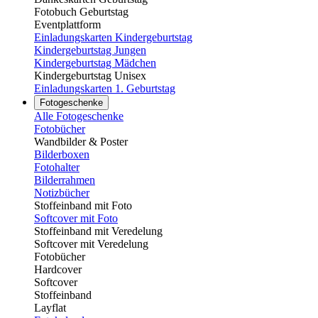
Fotobuch Geburtstag
Eventplattform
Einladungskarten Kindergeburtstag
Kindergeburtstag Jungen
Kindergeburtstag Mädchen
Kindergeburtstag Unisex
Einladungskarten 1. Geburtstag
Fotogeschenke
Alle Fotogeschenke
Fotobücher
Wandbilder & Poster
Bilderboxen
Fotohalter
Bilderrahmen
Notizbücher
Stoffeinband mit Foto
Softcover mit Foto
Stoffeinband mit Veredelung
Softcover mit Veredelung
Fotobücher
Hardcover
Softcover
Stoffeinband
Layflat