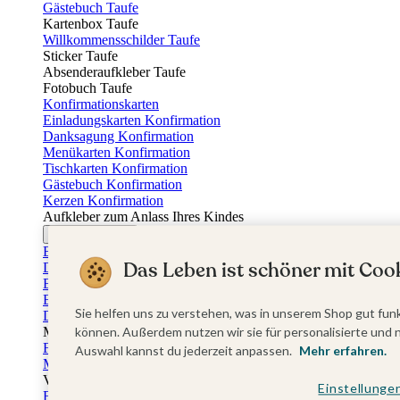
Gästebuch Taufe
Kartenbox Taufe
Willkommensschilder Taufe
Sticker Taufe
Absenderaufkleber Taufe
Fotobuch Taufe
Konfirmationskarten
Einladungskarten Konfirmation
Danksagung Konfirmation
Menükarten Konfirmation
Tischkarten Konfirmation
Gästebuch Konfirmation
Kerzen Konfirmation
Aufkleber zum Anlass Ihres Kindes
Firmungskarten
Einladungskarten Firmung
Das Leben ist schöner mit Cook
Dankeskarten Firmung
Einschulungskarten
Einladungskarten Einschulung
Sie helfen uns zu verstehen, was in unserem Shop gut funk
Danksagung Einschulung
Muttertag
können. Außerdem nutzen wir sie für personalisierte und 
Fotogeschenke Muttertag
Auswahl kannst du jederzeit anpassen.
Mehr erfahren.
Muttertagskarten
Vatertag
Einstellunge
Fotogeschenke Vatertag