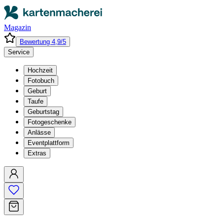
Magazin
Bewertung 4,9/5
Service
Hochzeit
Fotobuch
Geburt
Taufe
Geburtstag
Fotogeschenke
Anlässe
Eventplattform
Extras