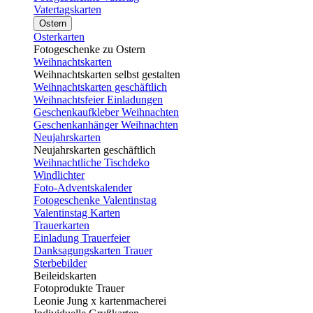
Vatertagskarten
Ostern
Osterkarten
Fotogeschenke zu Ostern
Weihnachtskarten
Weihnachtskarten selbst gestalten
Weihnachtskarten geschäftlich
Weihnachtsfeier Einladungen
Geschenkaufkleber Weihnachten
Geschenkanhänger Weihnachten
Neujahrskarten
Neujahrskarten geschäftlich
Weihnachtliche Tischdeko
Windlichter
Foto-Adventskalender
Fotogeschenke Valentinstag
Valentinstag Karten
Trauerkarten
Einladung Trauerfeier
Danksagungskarten Trauer
Sterbebilder
Beileidskarten
Fotoprodukte Trauer
Leonie Jung x kartenmacherei