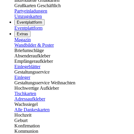
Individuelle Grußkarten
Grußkarten Geschäftlich
Partyeinladungen
Umzugskarten
Eventplattform
Eventplattform
Extras
Magazin
Wandbilder & Poster
Briefumschläge
Absenderaufkleber
Empfängeraufkleber
Einlegeblätter
Gestaltungsservice
Einleger
Gestaltungsservice Weihnachten
Hochwertige Aufkleber
Tischkarten
Adressaufkleber
Wachssiegel
Alle Dankeskarten
Hochzeit
Geburt
Konfirmation
Kommunion