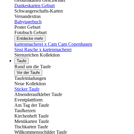
Geburtskarten Geschwister
Dankeskarten Geburt
Schwangerschafts-Karten
Versandextras
Babytagebuch
Poster Geburt
Fotobuch Geburt
Entdecke mehr
kartenmacherei x Cam Cam Copenhagen
Sissi Rasche x kartenmacherei
Sternzeichen Kollektion
Taufe
Rund um die Taufe
Vor der Taufe
Taufeinladungen
Neue Kollektion
Sticker Taufe
Absenderaufkleber Taufe
Eventplattform
Am Tag der Taufe
Taufkerzen
Kirchenheft Taufe
Menükarten Taufe
Tischkarten Taufe
Willkommensschilder Taufe