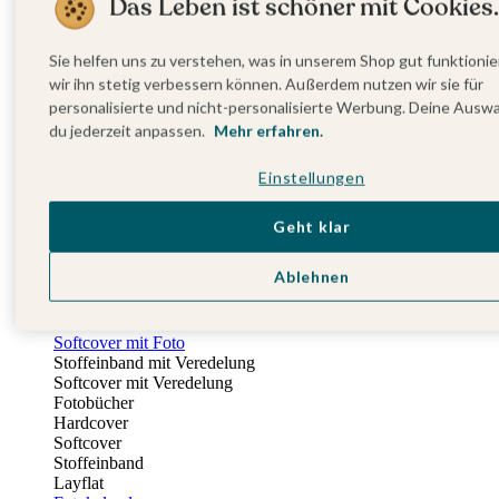
Das Leben ist schöner mit Cookies.
Fotobuch Geburtstag
Eventplattform
Einladungskarten Kindergeburtstag
Sie helfen uns zu verstehen, was in unserem Shop gut funktionie
Kindergeburtstag Jungen
wir ihn stetig verbessern können. Außerdem nutzen wir sie für
Kindergeburtstag Mädchen
personalisierte und nicht-personalisierte Werbung. Deine Ausw
Kindergeburtstag Unisex
du jederzeit anpassen.
Mehr erfahren.
Einladungskarten 1. Geburtstag
Fotogeschenke
Einstellungen
Alle Fotogeschenke
Fotobücher
Wandbilder & Poster
Geht klar
Bilderboxen
Fotohalter
Ablehnen
Bilderrahmen
Notizbücher
Stoffeinband mit Foto
Softcover mit Foto
Stoffeinband mit Veredelung
Softcover mit Veredelung
Fotobücher
Hardcover
Softcover
Stoffeinband
Layflat