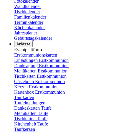
Fotokalender
Wandkalender
Tischkalender
Familienkalender
Terminkalender
Küchenkalender
Jahresplaner
Geburtstagskalender
Anlässe
Eventplattform
Erstkommunionskarten
Einladungen Erstkommunion
Danksagung Erstkommunion
Menükarten Erstkommunion
Tischkarten Erstkommunion
Gästebuch Erstkommunion
Kerzen Erstkommunion
Kartenbox Erstkommunion
Taufkarten
Taufeinladungen
Dankeskarten Taufe
Menükarten Taufe
Tischkarten Taufe
Kirchenheft Taufe
Taufkerzen