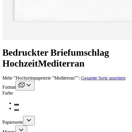
Bedruckter Briefumschlag
Hochzeit
Mediterran
Mehr
"
Hochzeitspapeterie "Mediterran"
":
Gesamte Serie anzeigen
Format
Farbe
Papiersorte
Menge