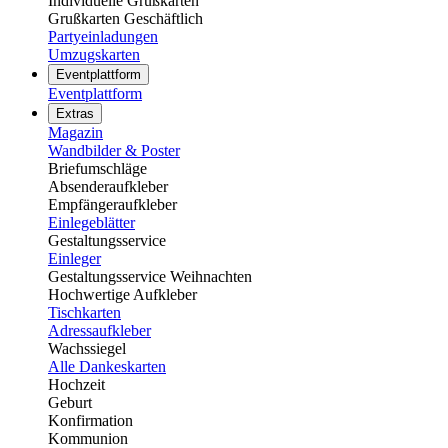
Individuelle Grußkarten
Grußkarten Geschäftlich
Partyeinladungen
Umzugskarten
Eventplattform
Eventplattform
Extras
Magazin
Wandbilder & Poster
Briefumschläge
Absenderaufkleber
Empfängeraufkleber
Einlegeblätter
Gestaltungsservice
Einleger
Gestaltungsservice Weihnachten
Hochwertige Aufkleber
Tischkarten
Adressaufkleber
Wachssiegel
Alle Dankeskarten
Hochzeit
Geburt
Konfirmation
Kommunion