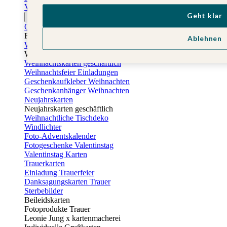
Vatertagskarten
Geht klar
Ostern
Osterkarten
Fotogeschenke zu Ostern
Ablehnen
Weihnachtskarten
Weihnachtskarten selbst gestalten
Weihnachtskarten geschäftlich
Weihnachtsfeier Einladungen
Geschenkaufkleber Weihnachten
Geschenkanhänger Weihnachten
Neujahrskarten
Neujahrskarten geschäftlich
Weihnachtliche Tischdeko
Windlichter
Foto-Adventskalender
Fotogeschenke Valentinstag
Valentinstag Karten
Trauerkarten
Einladung Trauerfeier
Danksagungskarten Trauer
Sterbebilder
Beileidskarten
Fotoprodukte Trauer
Leonie Jung x kartenmacherei