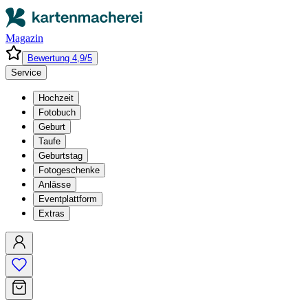
Magazin
Bewertung 4,9/5
Service
Hochzeit
Fotobuch
Geburt
Taufe
Geburtstag
Fotogeschenke
Anlässe
Eventplattform
Extras