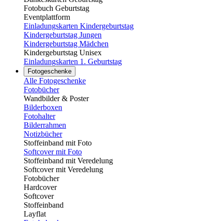
Fotobuch Geburtstag
Eventplattform
Einladungskarten Kindergeburtstag
Kindergeburtstag Jungen
Kindergeburtstag Mädchen
Kindergeburtstag Unisex
Einladungskarten 1. Geburtstag
Fotogeschenke
Alle Fotogeschenke
Fotobücher
Wandbilder & Poster
Bilderboxen
Fotohalter
Bilderrahmen
Notizbücher
Stoffeinband mit Foto
Softcover mit Foto
Stoffeinband mit Veredelung
Softcover mit Veredelung
Fotobücher
Hardcover
Softcover
Stoffeinband
Layflat