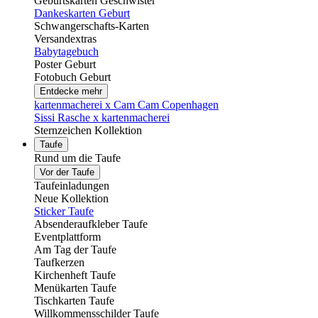
Geburtskarten Geschwister
Dankeskarten Geburt
Schwangerschafts-Karten
Versandextras
Babytagebuch
Poster Geburt
Fotobuch Geburt
Entdecke mehr
kartenmacherei x Cam Cam Copenhagen
Sissi Rasche x kartenmacherei
Sternzeichen Kollektion
Taufe
Rund um die Taufe
Vor der Taufe
Taufeinladungen
Neue Kollektion
Sticker Taufe
Absenderaufkleber Taufe
Eventplattform
Am Tag der Taufe
Taufkerzen
Kirchenheft Taufe
Menükarten Taufe
Tischkarten Taufe
Willkommensschilder Taufe