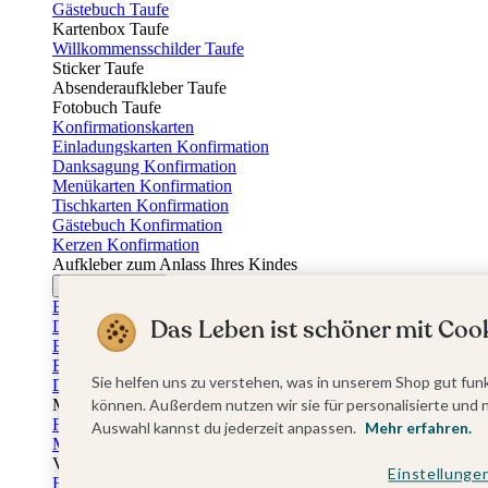
Gästebuch Taufe
Kartenbox Taufe
Willkommensschilder Taufe
Sticker Taufe
Absenderaufkleber Taufe
Fotobuch Taufe
Konfirmationskarten
Einladungskarten Konfirmation
Danksagung Konfirmation
Menükarten Konfirmation
Tischkarten Konfirmation
Gästebuch Konfirmation
Kerzen Konfirmation
Aufkleber zum Anlass Ihres Kindes
Firmungskarten
Einladungskarten Firmung
Das Leben ist schöner mit Cook
Dankeskarten Firmung
Einschulungskarten
Einladungskarten Einschulung
Sie helfen uns zu verstehen, was in unserem Shop gut funk
Danksagung Einschulung
Muttertag
können. Außerdem nutzen wir sie für personalisierte und 
Fotogeschenke Muttertag
Auswahl kannst du jederzeit anpassen.
Mehr erfahren.
Muttertagskarten
Vatertag
Einstellunge
Fotogeschenke Vatertag