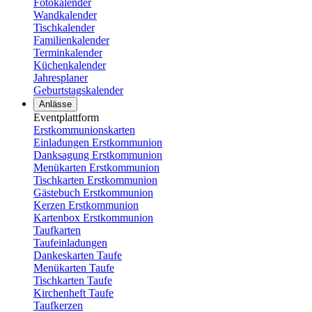
Fotokalender
Wandkalender
Tischkalender
Familienkalender
Terminkalender
Küchenkalender
Jahresplaner
Geburtstagskalender
Anlässe
Eventplattform
Erstkommunionskarten
Einladungen Erstkommunion
Danksagung Erstkommunion
Menükarten Erstkommunion
Tischkarten Erstkommunion
Gästebuch Erstkommunion
Kerzen Erstkommunion
Kartenbox Erstkommunion
Taufkarten
Taufeinladungen
Dankeskarten Taufe
Menükarten Taufe
Tischkarten Taufe
Kirchenheft Taufe
Taufkerzen