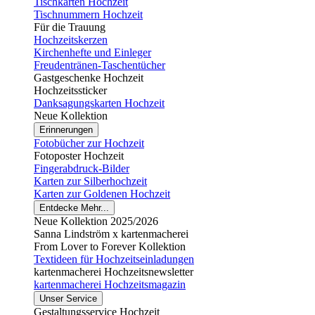
Tischkarten Hochzeit
Tischnummern Hochzeit
Für die Trauung
Hochzeitskerzen
Kirchenhefte und Einleger
Freudentränen-Taschentücher
Gastgeschenke Hochzeit
Hochzeitssticker
Danksagungskarten Hochzeit
Neue Kollektion
Erinnerungen
Fotobücher zur Hochzeit
Fotoposter Hochzeit
Fingerabdruck-Bilder
Karten zur Silberhochzeit
Karten zur Goldenen Hochzeit
Entdecke Mehr...
Neue Kollektion 2025/2026
Sanna Lindström x kartenmacherei
From Lover to Forever Kollektion
Textideen für Hochzeitseinladungen
kartenmacherei Hochzeitsnewsletter
kartenmacherei Hochzeitsmagazin
Unser Service
Gestaltungsservice Hochzeit