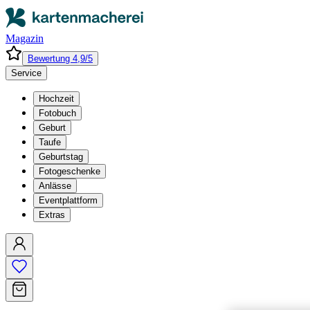
Magazin
Bewertung 4,9/5
Service
Hochzeit
Fotobuch
Geburt
Taufe
Geburtstag
Fotogeschenke
Anlässe
Eventplattform
Extras