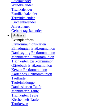
Fotokalender
Wandkalender
Tischkalender
Familienkalender
Terminkalender
Küchenkalender
Jahresplaner
Geburtstagskalender
Anlässe
Eventplattform
Erstkommunionskarten
Einladungen Erstkommunion
Danksagung Erstkommunion
Menükarten Erstkommunion
Tischkarten Erstkommunion
Gästebuch Erstkommunion
Kerzen Erstkommunion
Kartenbox Erstkommunion
Taufkarten
Taufeinladungen
Dankeskarten Taufe
Menükarten Taufe
Tischkarten Taufe
Kirchenheft Taufe
Taufkerzen