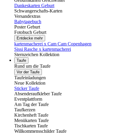
Geburtskarten Geschwister
Dankeskarten Geburt
Schwangerschafts-Karten
Versandextras
Babytagebuch
Poster Geburt
Fotobuch Geburt
Entdecke mehr
kartenmacherei x Cam Cam Copenhagen
Sissi Rasche x kartenmacherei
Sternzeichen Kollektion
Taufe
Rund um die Taufe
Vor der Taufe
Taufeinladungen
Neue Kollektion
Sticker Taufe
Absenderaufkleber Taufe
Eventplattform
Am Tag der Taufe
Taufkerzen
Kirchenheft Taufe
Menükarten Taufe
Tischkarten Taufe
Willkommensschilder Taufe