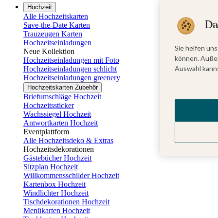
Hochzeit
Alle Hochzeitskarten
Da
Save-the-Date Karten
Trauzeugen Karten
Hochzeitseinladungen
Sie helfen uns
Neue Kollektion
können. Außer
Hochzeitseinladungen mit Foto
Auswahl kanns
Hochzeitseinladungen schlicht
Hochzeitseinladungen greenery
Hochzeitskarten Zubehör
Briefumschläge Hochzeit
Hochzeitssticker
Wachssiegel Hochzeit
Antwortkarten Hochzeit
Eventplattform
Alle Hochzeitsdeko & Extras
Hochzeitsdekorationen
Gästebücher Hochzeit
Sitzplan Hochzeit
Willkommensschilder Hochzeit
Kartenbox Hochzeit
Windlichter Hochzeit
Tischdekorationen Hochzeit
Menükarten Hochzeit