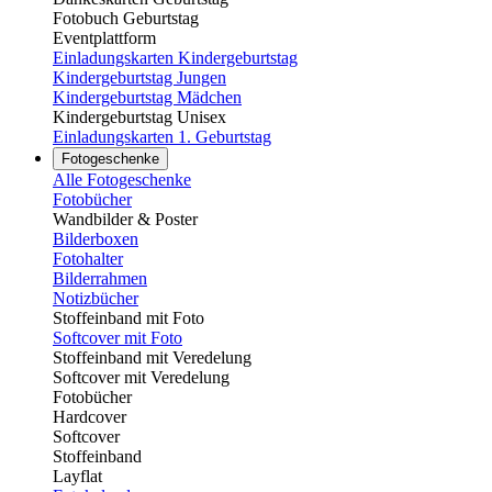
Fotobuch Geburtstag
Eventplattform
Einladungskarten Kindergeburtstag
Kindergeburtstag Jungen
Kindergeburtstag Mädchen
Kindergeburtstag Unisex
Einladungskarten 1. Geburtstag
Fotogeschenke
Alle Fotogeschenke
Fotobücher
Wandbilder & Poster
Bilderboxen
Fotohalter
Bilderrahmen
Notizbücher
Stoffeinband mit Foto
Softcover mit Foto
Stoffeinband mit Veredelung
Softcover mit Veredelung
Fotobücher
Hardcover
Softcover
Stoffeinband
Layflat