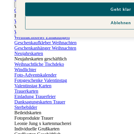
Ostern
Geht klar
Osterkarten
Fotogeschenke zu Ostern
Weihnachtskarten
Ablehnen
Weihnachtskarten selbst gestalten
Weihnachtskarten geschäftlich
Weihnachtsfeier Einladungen
Geschenkaufkleber Weihnachten
Geschenkanhänger Weihnachten
Neujahrskarten
Neujahrskarten geschäftlich
Weihnachtliche Tischdeko
Windlichter
Foto-Adventskalender
Fotogeschenke Valentinstag
Valentinstag Karten
Trauerkarten
Einladung Trauerfeier
Danksagungskarten Trauer
Sterbebilder
Beileidskarten
Fotoprodukte Trauer
Leonie Jung x kartenmacherei
Individuelle Grußkarten