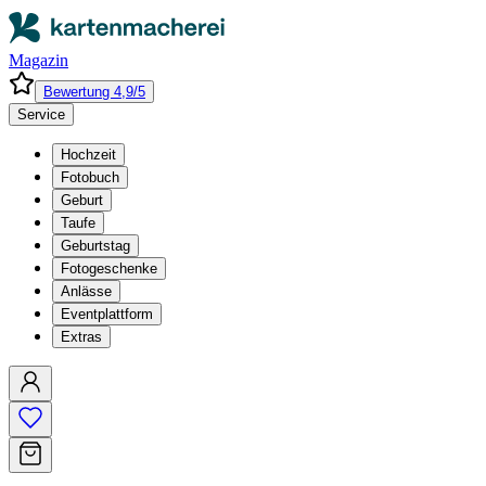
Magazin
Bewertung 4,9/5
Service
Hochzeit
Fotobuch
Geburt
Taufe
Geburtstag
Fotogeschenke
Anlässe
Eventplattform
Extras