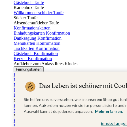
Gästebuch Taufe
Kartenbox Taufe
Willkommensschilder Taufe
Sticker Taufe
Absenderaufkleber Taufe
Konfirmationskarten
Einladungskarten Konfirmation
Danksagung Konfirmation
Menükarten Konfirmation
Tischkarten Konfirmation
Gästebuch Konfirmation
Kerzen Konfirmation
Aufkleber zum Anlass Ihres Kindes
Firmungskarten
Einladungskarten Firmung
Dankeskarten Firmung
Das Leben ist schöner mit Cook
Einschulungskarten
Einladungskarten Einschulung
Danksagung Einschulung
Sie helfen uns zu verstehen, was in unserem Shop gut funk
Muttertag
Fotogeschenke Muttertag
können. Außerdem nutzen wir sie für personalisierte und 
Muttertagskarten
Auswahl kannst du jederzeit anpassen.
Mehr erfahren.
Vatertag
Fotogeschenke Vatertag
Einstellunge
Vatertagskarten