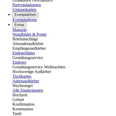
Grußkarten Geschäftlich
Partyeinladungen
Umzugskarten
Eventplattform
Eventplattform
Extras
Magazin
Wandbilder & Poster
Briefumschläge
Absenderaufkleber
Empfängeraufkleber
Einlegeblätter
Gestaltungsservice
Einleger
Gestaltungsservice Weihnachten
Hochwertige Aufkleber
Tischkarten
Adressaufkleber
Wachssiegel
Alle Dankeskarten
Hochzeit
Geburt
Konfirmation
Kommunion
Taufe