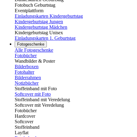
Fotobuch Geburtstag
Eventplattform
Einladungskarten Kindergeburtstag
Kindergeburtstag Jungen
Kindergeburtstag Mädchen
Kindergeburtstag Unisex
Einladungskarten 1. Geburtstag
Fotogeschenke
Alle Fotogeschenke
Fotobücher
Wandbilder & Poster
Bilderboxen
Fotohalter
Bilderrahmen
Notizbücher
Stoffeinband mit Foto
Softcover mit Foto
Stoffeinband mit Veredelung
Softcover mit Veredelung
Fotobücher
Hardcover
Softcover
Stoffeinband
Layflat