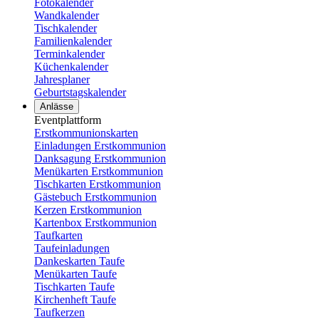
Fotokalender
Wandkalender
Tischkalender
Familienkalender
Terminkalender
Küchenkalender
Jahresplaner
Geburtstagskalender
Anlässe
Eventplattform
Erstkommunionskarten
Einladungen Erstkommunion
Danksagung Erstkommunion
Menükarten Erstkommunion
Tischkarten Erstkommunion
Gästebuch Erstkommunion
Kerzen Erstkommunion
Kartenbox Erstkommunion
Taufkarten
Taufeinladungen
Dankeskarten Taufe
Menükarten Taufe
Tischkarten Taufe
Kirchenheft Taufe
Taufkerzen