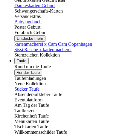
Geburtskarten Geschwister
Dankeskarten Geburt
Schwangerschafts-Karten
Versandextras
Babytagebuch
Poster Geburt
Fotobuch Geburt
Entdecke mehr
kartenmacherei x Cam Cam Copenhagen
Sissi Rasche x kartenmacherei
Sternzeichen Kollektion
Taufe
Rund um die Taufe
Vor der Taufe
Taufeinladungen
Neue Kollektion
Sticker Taufe
Absenderaufkleber Taufe
Eventplattform
Am Tag der Taufe
Taufkerzen
Kirchenheft Taufe
Menükarten Taufe
Tischkarten Taufe
Willkommensschilder Taufe