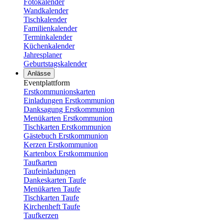
Fotokalender
Wandkalender
Tischkalender
Familienkalender
Terminkalender
Küchenkalender
Jahresplaner
Geburtstagskalender
Anlässe
Eventplattform
Erstkommunionskarten
Einladungen Erstkommunion
Danksagung Erstkommunion
Menükarten Erstkommunion
Tischkarten Erstkommunion
Gästebuch Erstkommunion
Kerzen Erstkommunion
Kartenbox Erstkommunion
Taufkarten
Taufeinladungen
Dankeskarten Taufe
Menükarten Taufe
Tischkarten Taufe
Kirchenheft Taufe
Taufkerzen