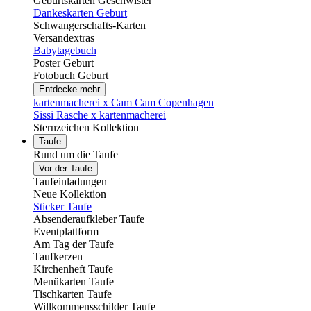
Geburtskarten Geschwister
Dankeskarten Geburt
Schwangerschafts-Karten
Versandextras
Babytagebuch
Poster Geburt
Fotobuch Geburt
Entdecke mehr
kartenmacherei x Cam Cam Copenhagen
Sissi Rasche x kartenmacherei
Sternzeichen Kollektion
Taufe
Rund um die Taufe
Vor der Taufe
Taufeinladungen
Neue Kollektion
Sticker Taufe
Absenderaufkleber Taufe
Eventplattform
Am Tag der Taufe
Taufkerzen
Kirchenheft Taufe
Menükarten Taufe
Tischkarten Taufe
Willkommensschilder Taufe