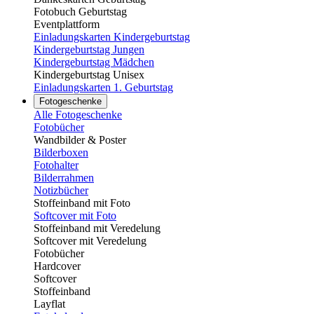
Fotobuch Geburtstag
Eventplattform
Einladungskarten Kindergeburtstag
Kindergeburtstag Jungen
Kindergeburtstag Mädchen
Kindergeburtstag Unisex
Einladungskarten 1. Geburtstag
Fotogeschenke
Alle Fotogeschenke
Fotobücher
Wandbilder & Poster
Bilderboxen
Fotohalter
Bilderrahmen
Notizbücher
Stoffeinband mit Foto
Softcover mit Foto
Stoffeinband mit Veredelung
Softcover mit Veredelung
Fotobücher
Hardcover
Softcover
Stoffeinband
Layflat