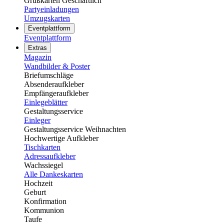
Grußkarten Geschäftlich
Partyeinladungen
Umzugskarten
Eventplattform
Eventplattform
Extras
Magazin
Wandbilder & Poster
Briefumschläge
Absenderaufkleber
Empfängeraufkleber
Einlegeblätter
Gestaltungsservice
Einleger
Gestaltungsservice Weihnachten
Hochwertige Aufkleber
Tischkarten
Adressaufkleber
Wachssiegel
Alle Dankeskarten
Hochzeit
Geburt
Konfirmation
Kommunion
Taufe