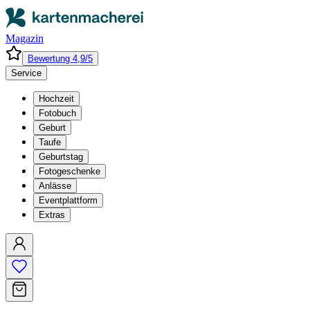
Magazin
Bewertung 4,9/5
Service
Hochzeit
Fotobuch
Geburt
Taufe
Geburtstag
Fotogeschenke
Anlässe
Eventplattform
Extras