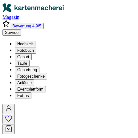
Magazin
Bewertung 4,9/5
Service
Hochzeit
Fotobuch
Geburt
Taufe
Geburtstag
Fotogeschenke
Anlässe
Eventplattform
Extras