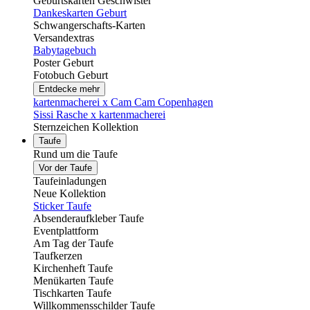
Geburtskarten Geschwister
Dankeskarten Geburt
Schwangerschafts-Karten
Versandextras
Babytagebuch
Poster Geburt
Fotobuch Geburt
Entdecke mehr
kartenmacherei x Cam Cam Copenhagen
Sissi Rasche x kartenmacherei
Sternzeichen Kollektion
Taufe
Rund um die Taufe
Vor der Taufe
Taufeinladungen
Neue Kollektion
Sticker Taufe
Absenderaufkleber Taufe
Eventplattform
Am Tag der Taufe
Taufkerzen
Kirchenheft Taufe
Menükarten Taufe
Tischkarten Taufe
Willkommensschilder Taufe