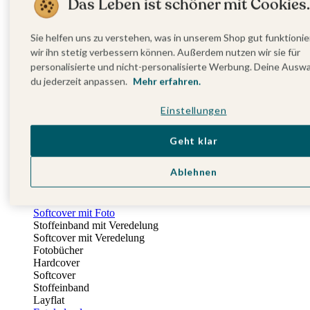
Das Leben ist schöner mit Cookies.
Fotobuch Geburtstag
Eventplattform
Einladungskarten Kindergeburtstag
Sie helfen uns zu verstehen, was in unserem Shop gut funktionie
Kindergeburtstag Jungen
wir ihn stetig verbessern können. Außerdem nutzen wir sie für
Kindergeburtstag Mädchen
personalisierte und nicht-personalisierte Werbung. Deine Ausw
Kindergeburtstag Unisex
du jederzeit anpassen.
Mehr erfahren.
Einladungskarten 1. Geburtstag
Fotogeschenke
Einstellungen
Alle Fotogeschenke
Fotobücher
Wandbilder & Poster
Geht klar
Bilderboxen
Fotohalter
Ablehnen
Bilderrahmen
Notizbücher
Stoffeinband mit Foto
Softcover mit Foto
Stoffeinband mit Veredelung
Softcover mit Veredelung
Fotobücher
Hardcover
Softcover
Stoffeinband
Layflat