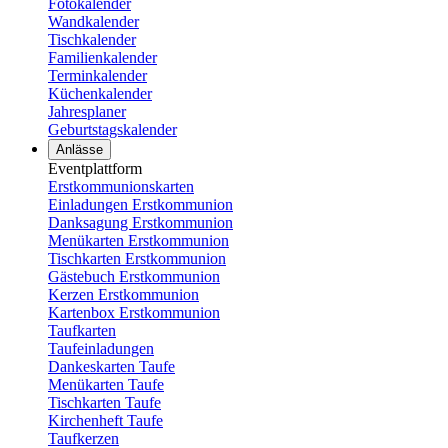
Fotokalender
Wandkalender
Tischkalender
Familienkalender
Terminkalender
Küchenkalender
Jahresplaner
Geburtstagskalender
Anlässe
Eventplattform
Erstkommunionskarten
Einladungen Erstkommunion
Danksagung Erstkommunion
Menükarten Erstkommunion
Tischkarten Erstkommunion
Gästebuch Erstkommunion
Kerzen Erstkommunion
Kartenbox Erstkommunion
Taufkarten
Taufeinladungen
Dankeskarten Taufe
Menükarten Taufe
Tischkarten Taufe
Kirchenheft Taufe
Taufkerzen