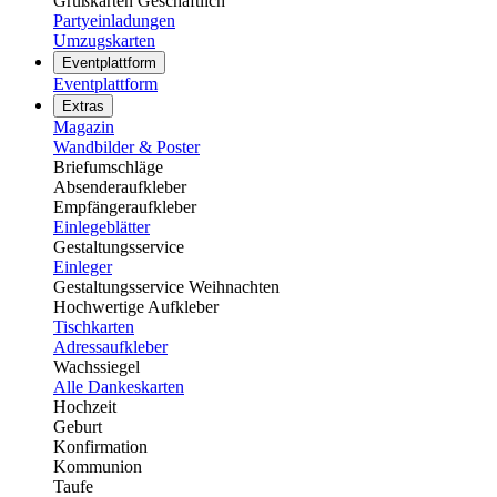
Grußkarten Geschäftlich
Partyeinladungen
Umzugskarten
Eventplattform
Eventplattform
Extras
Magazin
Wandbilder & Poster
Briefumschläge
Absenderaufkleber
Empfängeraufkleber
Einlegeblätter
Gestaltungsservice
Einleger
Gestaltungsservice Weihnachten
Hochwertige Aufkleber
Tischkarten
Adressaufkleber
Wachssiegel
Alle Dankeskarten
Hochzeit
Geburt
Konfirmation
Kommunion
Taufe