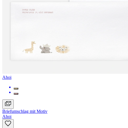
Ahoi
Briefumschlag mit Motiv
Ahoi