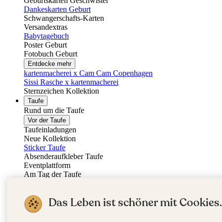
Geburtskarten Geschwister
Dankeskarten Geburt
Schwangerschafts-Karten
Versandextras
Babytagebuch
Poster Geburt
Fotobuch Geburt
Entdecke mehr
kartenmacherei x Cam Cam Copenhagen
Sissi Rasche x kartenmacherei
Sternzeichen Kollektion
Taufe
Rund um die Taufe
Vor der Taufe
Taufeinladungen
Neue Kollektion
Sticker Taufe
Absenderaufkleber Taufe
Eventplattform
Am Tag der Taufe
Taufkerzen
Kirchenheft Taufe
Das Leben ist schöner mit Cookies.
Menükarten Taufe
Tischkarten Taufe
Willkommensschilder Taufe