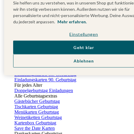
Sie helfen uns zu verstehen, was in unserem Shop gut funktionie
Gästebuch Taufe
Kartenbox Taufe
wir ihn stetig verbessern können. Außerdem nutzen wir sie für
Nach der Taufe
personalisierte und nicht-personalisierte Werbung. Deine Ausw
Dankeskarten Taufe
du jederzeit anpassen.
Mehr erfahren.
Fotobuch Taufe
Geburtstag
Einstellungen
Alle Einladungskarten Geburtstag
Einladungskarten 18. Geburtstag
Geht klar
Einladungskarten 30. Geburtstag
Einladungskarten 40. Geburtstag
Einladungskarten 50. Geburtstag
Ablehnen
Einladungskarten 60. Geburtstag
Einladungskarten 70. Geburtstag
Einladungskarten 80. Geburtstag
Einladungskarten 90. Geburtstag
Für jedes Alter
Doppelgeburtstag Einladungen
Alle Geburtstagsextras
Gästebücher Geburtstag
Tischkarten Geburtstag
Menükarten Geburtstag
Weinetiketten Geburtstag
Kartenbox Geburtstag
Save the Date Karten
Dankeskarten Geburtstag