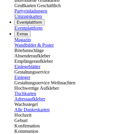
Individuelle Grußkarten
Grußkarten Geschäftlich
Partyeinladungen
Umzugskarten
Eventplattform
Eventplattform
Extras
Magazin
Wandbilder & Poster
Briefumschläge
Absenderaufkleber
Empfängeraufkleber
Einlegeblätter
Gestaltungsservice
Einleger
Gestaltungsservice Weihnachten
Hochwertige Aufkleber
Tischkarten
Adressaufkleber
Wachssiegel
Alle Dankeskarten
Hochzeit
Geburt
Konfirmation
Kommunion