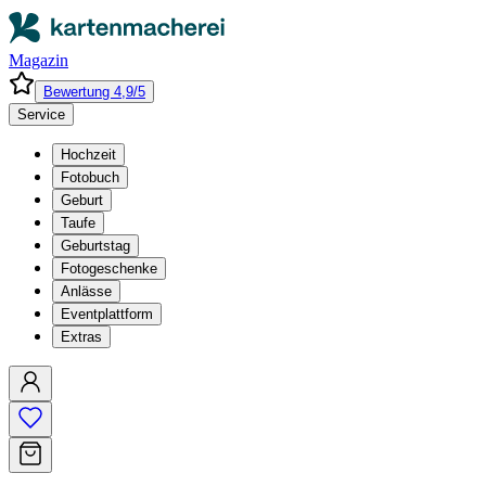
Magazin
Bewertung 4,9/5
Service
Hochzeit
Fotobuch
Geburt
Taufe
Geburtstag
Fotogeschenke
Anlässe
Eventplattform
Extras