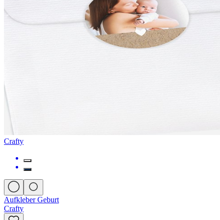
Crafty
Aufkleber Geburt
Crafty