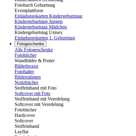
Fotobuch Geburtstag
Eventplattform
Einladungskarten Kindergeburtstag
Kindergeburtstag Jungen
Kindergeburtstag Mädchen
Kindergeburtstag Unisex
Einladungskarten 1. Geburtstag
Fotogeschenke
Alle Fotogeschenke
Fotobücher
Wandbilder & Poster
Bilderboxen
Fotohalter
Bilderrahmen
Notizbücher
Stoffeinband mit Foto
Softcover mit Foto
Stoffeinband mit Veredelung
Softcover mit Veredelung
Fotobücher
Hardcover
Softcover
Stoffeinband
Layflat