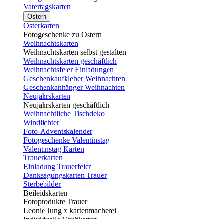
Vatertagskarten
Ostern
Osterkarten
Fotogeschenke zu Ostern
Weihnachtskarten
Weihnachtskarten selbst gestalten
Weihnachtskarten geschäftlich
Weihnachtsfeier Einladungen
Geschenkaufkleber Weihnachten
Geschenkanhänger Weihnachten
Neujahrskarten
Neujahrskarten geschäftlich
Weihnachtliche Tischdeko
Windlichter
Foto-Adventskalender
Fotogeschenke Valentinstag
Valentinstag Karten
Trauerkarten
Einladung Trauerfeier
Danksagungskarten Trauer
Sterbebilder
Beileidskarten
Fotoprodukte Trauer
Leonie Jung x kartenmacherei