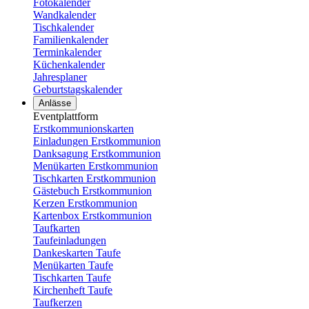
Fotokalender
Wandkalender
Tischkalender
Familienkalender
Terminkalender
Küchenkalender
Jahresplaner
Geburtstagskalender
Anlässe
Eventplattform
Erstkommunionskarten
Einladungen Erstkommunion
Danksagung Erstkommunion
Menükarten Erstkommunion
Tischkarten Erstkommunion
Gästebuch Erstkommunion
Kerzen Erstkommunion
Kartenbox Erstkommunion
Taufkarten
Taufeinladungen
Dankeskarten Taufe
Menükarten Taufe
Tischkarten Taufe
Kirchenheft Taufe
Taufkerzen