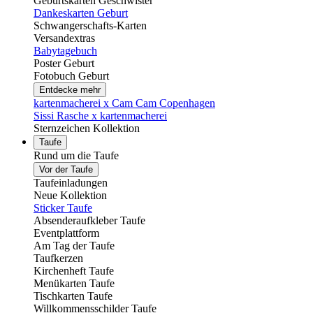
Geburtskarten Geschwister
Dankeskarten Geburt
Schwangerschafts-Karten
Versandextras
Babytagebuch
Poster Geburt
Fotobuch Geburt
Entdecke mehr
kartenmacherei x Cam Cam Copenhagen
Sissi Rasche x kartenmacherei
Sternzeichen Kollektion
Taufe
Rund um die Taufe
Vor der Taufe
Taufeinladungen
Neue Kollektion
Sticker Taufe
Absenderaufkleber Taufe
Eventplattform
Am Tag der Taufe
Taufkerzen
Kirchenheft Taufe
Menükarten Taufe
Tischkarten Taufe
Willkommensschilder Taufe