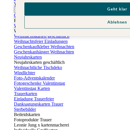
Vatertagskarten
Geht klar
Ostern
Osterkarten
Fotogeschenke zu Ostern
Ablehnen
Weihnachtskarten
Weihnachtskarten selbst gestalten
Weihnachtskarten geschäftlich
Weihnachtsfeier Einladungen
Geschenkaufkleber Weihnachten
Geschenkanhänger Weihnachten
Neujahrskarten
Neujahrskarten geschäftlich
Weihnachtliche Tischdeko
Windlichter
Foto-Adventskalender
Fotogeschenke Valentinstag
Valentinstag Karten
Trauerkarten
Einladung Trauerfeier
Danksagungskarten Trauer
Sterbebilder
Beileidskarten
Fotoprodukte Trauer
Leonie Jung x kartenmacherei