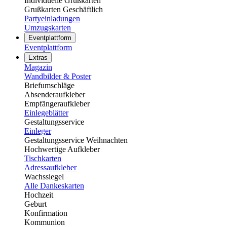
Individuelle Grußkarten
Grußkarten Geschäftlich
Partyeinladungen
Umzugskarten
Eventplattform
Eventplattform
Extras
Magazin
Wandbilder & Poster
Briefumschläge
Absenderaufkleber
Empfängeraufkleber
Einlegeblätter
Gestaltungsservice
Einleger
Gestaltungsservice Weihnachten
Hochwertige Aufkleber
Tischkarten
Adressaufkleber
Wachssiegel
Alle Dankeskarten
Hochzeit
Geburt
Konfirmation
Kommunion