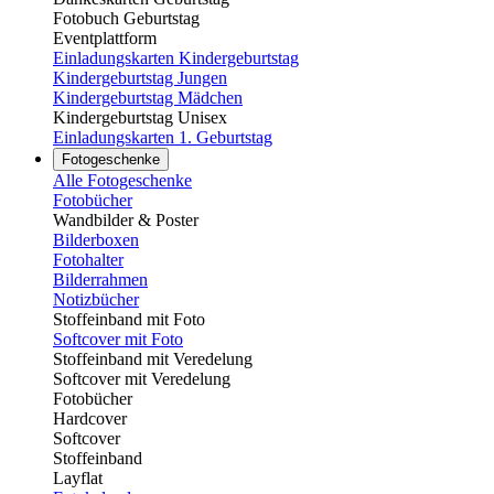
Fotobuch Geburtstag
Eventplattform
Einladungskarten Kindergeburtstag
Kindergeburtstag Jungen
Kindergeburtstag Mädchen
Kindergeburtstag Unisex
Einladungskarten 1. Geburtstag
Fotogeschenke
Alle Fotogeschenke
Fotobücher
Wandbilder & Poster
Bilderboxen
Fotohalter
Bilderrahmen
Notizbücher
Stoffeinband mit Foto
Softcover mit Foto
Stoffeinband mit Veredelung
Softcover mit Veredelung
Fotobücher
Hardcover
Softcover
Stoffeinband
Layflat