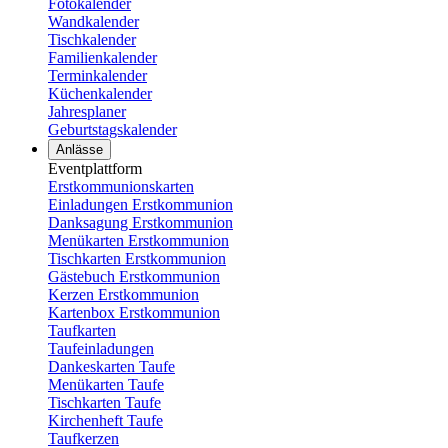
Fotokalender
Wandkalender
Tischkalender
Familienkalender
Terminkalender
Küchenkalender
Jahresplaner
Geburtstagskalender
Anlässe
Eventplattform
Erstkommunionskarten
Einladungen Erstkommunion
Danksagung Erstkommunion
Menükarten Erstkommunion
Tischkarten Erstkommunion
Gästebuch Erstkommunion
Kerzen Erstkommunion
Kartenbox Erstkommunion
Taufkarten
Taufeinladungen
Dankeskarten Taufe
Menükarten Taufe
Tischkarten Taufe
Kirchenheft Taufe
Taufkerzen