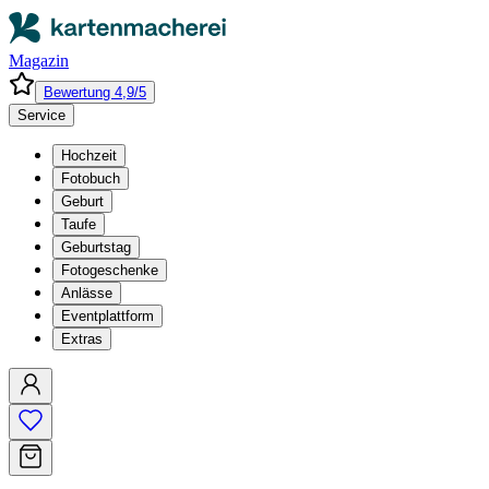
Magazin
Bewertung 4,9/5
Service
Hochzeit
Fotobuch
Geburt
Taufe
Geburtstag
Fotogeschenke
Anlässe
Eventplattform
Extras