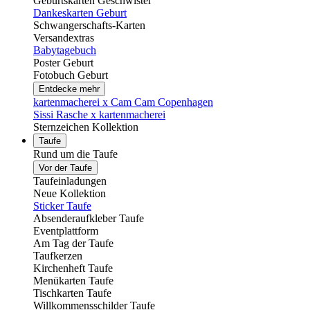
Geburtskarten Geschwister
Dankeskarten Geburt
Schwangerschafts-Karten
Versandextras
Babytagebuch
Poster Geburt
Fotobuch Geburt
Entdecke mehr
kartenmacherei x Cam Cam Copenhagen
Sissi Rasche x kartenmacherei
Sternzeichen Kollektion
Taufe
Rund um die Taufe
Vor der Taufe
Taufeinladungen
Neue Kollektion
Sticker Taufe
Absenderaufkleber Taufe
Eventplattform
Am Tag der Taufe
Taufkerzen
Kirchenheft Taufe
Menükarten Taufe
Tischkarten Taufe
Willkommensschilder Taufe