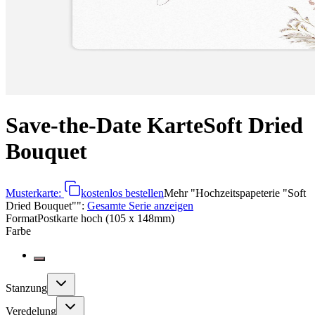
Save-the-Date Karte
Soft Dried
Bouquet
Musterkarte:
kostenlos bestellen
Mehr
"
Hochzeitspapeterie "Soft
Dried Bouquet"
":
Gesamte Serie anzeigen
Format
Postkarte hoch (105 x 148mm)
Farbe
Stanzung
Veredelung