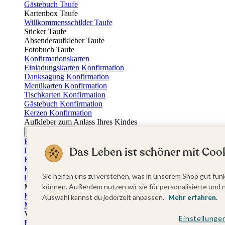
Gästebuch Taufe
Kartenbox Taufe
Willkommensschilder Taufe
Sticker Taufe
Absenderaufkleber Taufe
Fotobuch Taufe
Konfirmationskarten
Einladungskarten Konfirmation
Danksagung Konfirmation
Menükarten Konfirmation
Tischkarten Konfirmation
Gästebuch Konfirmation
Kerzen Konfirmation
Aufkleber zum Anlass Ihres Kindes
Firmungskarten
Einladungskarten Firmung
Das Leben ist schöner mit Cook
Dankeskarten Firmung
Einschulungskarten
Einladungskarten Einschulung
Sie helfen uns zu verstehen, was in unserem Shop gut funk
Danksagung Einschulung
Muttertag
können. Außerdem nutzen wir sie für personalisierte und 
Fotogeschenke Muttertag
Auswahl kannst du jederzeit anpassen.
Mehr erfahren.
Muttertagskarten
Vatertag
Einstellunge
Fotogeschenke Vatertag