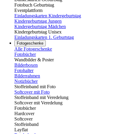
Fotobuch Geburtstag
Eventplattform
Einladungskarten Kindergeburtstag
Kindergeburtstag Jungen
Kindergeburtstag Mädchen
Kindergeburtstag Unisex
Einladungskarten 1. Geburtstag
Fotogeschenke
Alle Fotogeschenke
Fotobücher
Wandbilder & Poster
Bilderboxen
Fotohalter
Bilderrahmen
Notizbücher
Stoffeinband mit Foto
Softcover mit Foto
Stoffeinband mit Veredelung
Softcover mit Veredelung
Fotobücher
Hardcover
Softcover
Stoffeinband
Layflat