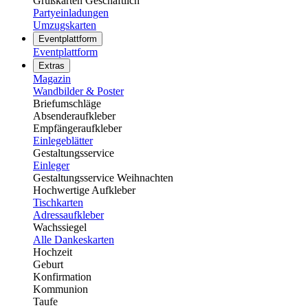
Grußkarten Geschäftlich
Partyeinladungen
Umzugskarten
Eventplattform
Eventplattform
Extras
Magazin
Wandbilder & Poster
Briefumschläge
Absenderaufkleber
Empfängeraufkleber
Einlegeblätter
Gestaltungsservice
Einleger
Gestaltungsservice Weihnachten
Hochwertige Aufkleber
Tischkarten
Adressaufkleber
Wachssiegel
Alle Dankeskarten
Hochzeit
Geburt
Konfirmation
Kommunion
Taufe