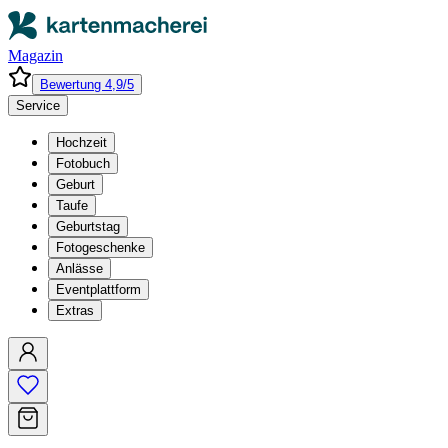
Magazin
Bewertung 4,9/5
Service
Hochzeit
Fotobuch
Geburt
Taufe
Geburtstag
Fotogeschenke
Anlässe
Eventplattform
Extras