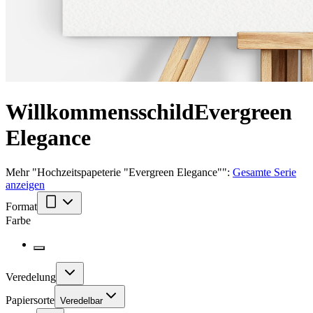
Willkommensschild
Evergreen
Elegance
Mehr
"
Hochzeitspapeterie "Evergreen Elegance"
":
Gesamte Serie
anzeigen
Format
Farbe
Veredelung
Papiersorte
Veredelbar