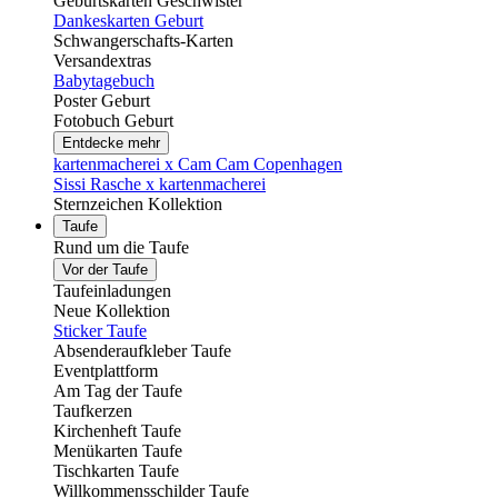
Geburtskarten Geschwister
Dankeskarten Geburt
Schwangerschafts-Karten
Versandextras
Babytagebuch
Poster Geburt
Fotobuch Geburt
Entdecke mehr
kartenmacherei x Cam Cam Copenhagen
Sissi Rasche x kartenmacherei
Sternzeichen Kollektion
Taufe
Rund um die Taufe
Vor der Taufe
Taufeinladungen
Neue Kollektion
Sticker Taufe
Absenderaufkleber Taufe
Eventplattform
Am Tag der Taufe
Taufkerzen
Kirchenheft Taufe
Menükarten Taufe
Tischkarten Taufe
Willkommensschilder Taufe