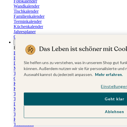
Fotokalender
Wandkalender
Tischkalender
Familienkalender
Terminkalender
Küchenkalender
Jahresplaner
Geburtstagskalender
Anlässe
Das Leben ist schöner mit Cook
Eventplattform
Erstkommunionskarten
Einladungen Erstkommunion
Sie helfen uns zu verstehen, was in unserem Shop gut funk
Danksagung Erstkommunion
Menükarten Erstkommunion
können. Außerdem nutzen wir sie für personalisierte und 
Tischkarten Erstkommunion
Auswahl kannst du jederzeit anpassen.
Mehr erfahren.
Gästebuch Erstkommunion
Kerzen Erstkommunion
Einstellunge
Kartenbox Erstkommunion
Taufkarten
Taufeinladungen
Geht klar
Dankeskarten Taufe
Menükarten Taufe
Ablehnen
Tischkarten Taufe
Kirchenheft Taufe
Taufkerzen