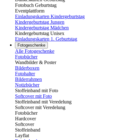
Fotobuch Geburtstag
Eventplattform
Einladungskarten Kindergeburtstag
Kindergeburtstag Jungen
Kindergeburtstag Mädchen
Kindergeburtstag Unisex
Einladungskarten 1. Geburtstag
Fotogeschenke
Alle Fotogeschenke
Fotobücher
Wandbilder & Poster
Bilderboxen
Fotohalter
Bilderrahmen
Notizbücher
Stoffeinband mit Foto
Softcover mit Foto
Stoffeinband mit Veredelung
Softcover mit Veredelung
Fotobücher
Hardcover
Softcover
Stoffeinband
Layflat