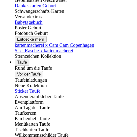
Geburtskarten Geschwister
Dankeskarten Geburt
Schwangerschafts-Karten
Versandextras
Babytagebuch
Poster Geburt
Fotobuch Geburt
Entdecke mehr
kartenmacherei x Cam Cam Copenhagen
Sissi Rasche x kartenmacherei
Sternzeichen Kollektion
Taufe
Rund um die Taufe
Vor der Taufe
Taufeinladungen
Neue Kollektion
Sticker Taufe
Absenderaufkleber Taufe
Eventplattform
Am Tag der Taufe
Taufkerzen
Kirchenheft Taufe
Menükarten Taufe
Tischkarten Taufe
Willkommensschilder Taufe