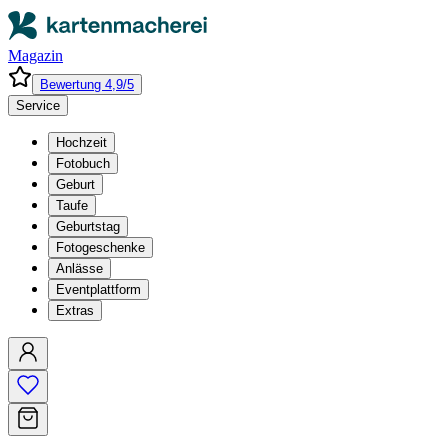
Magazin
Bewertung 4,9/5
Service
Hochzeit
Fotobuch
Geburt
Taufe
Geburtstag
Fotogeschenke
Anlässe
Eventplattform
Extras