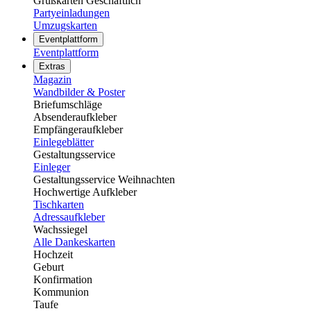
Grußkarten Geschäftlich
Partyeinladungen
Umzugskarten
Eventplattform
Eventplattform
Extras
Magazin
Wandbilder & Poster
Briefumschläge
Absenderaufkleber
Empfängeraufkleber
Einlegeblätter
Gestaltungsservice
Einleger
Gestaltungsservice Weihnachten
Hochwertige Aufkleber
Tischkarten
Adressaufkleber
Wachssiegel
Alle Dankeskarten
Hochzeit
Geburt
Konfirmation
Kommunion
Taufe