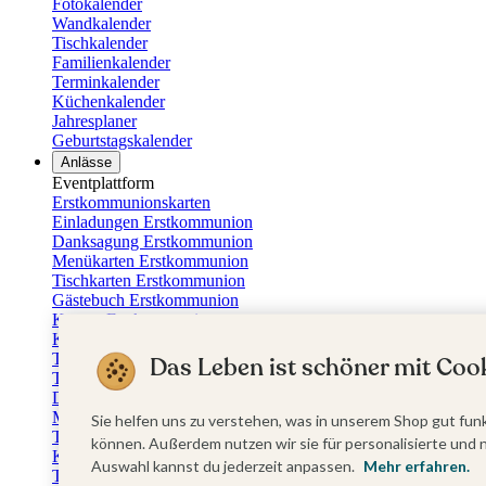
Fotokalender
Wandkalender
Tischkalender
Familienkalender
Terminkalender
Küchenkalender
Jahresplaner
Geburtstagskalender
Anlässe
Eventplattform
Erstkommunionskarten
Einladungen Erstkommunion
Danksagung Erstkommunion
Menükarten Erstkommunion
Tischkarten Erstkommunion
Gästebuch Erstkommunion
Kerzen Erstkommunion
Kartenbox Erstkommunion
Taufkarten
Das Leben ist schöner mit Cook
Taufeinladungen
Dankeskarten Taufe
Menükarten Taufe
Sie helfen uns zu verstehen, was in unserem Shop gut funk
Tischkarten Taufe
können. Außerdem nutzen wir sie für personalisierte und 
Kirchenheft Taufe
Auswahl kannst du jederzeit anpassen.
Mehr erfahren.
Taufkerzen