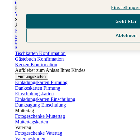
Gästebuch Taufe
Einstellunge
Kartenbox Taufe
Willkommensschilder Taufe
Sticker Taufe
Geht klar
Absenderaufkleber Taufe
Konfirmationskarten
Ablehnen
Einladungskarten Konfirmation
Danksagung Konfirmation
Menükarten Konfirmation
Tischkarten Konfirmation
Gästebuch Konfirmation
Kerzen Konfirmation
Aufkleber zum Anlass Ihres Kindes
Firmungskarten
Einladungskarten Firmung
Dankeskarten Firmung
Einschulungskarten
Einladungskarten Einschulung
Danksagung Einschulung
Muttertag
Fotogeschenke Muttertag
Muttertagskarten
Vatertag
Fotogeschenke Vatertag
Vatertagskarten