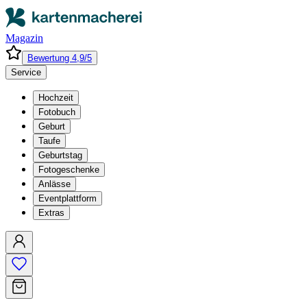
Magazin
Bewertung 4,9/5
Service
Hochzeit
Fotobuch
Geburt
Taufe
Geburtstag
Fotogeschenke
Anlässe
Eventplattform
Extras