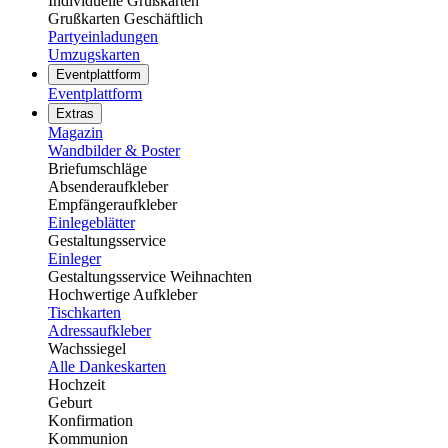
Individuelle Grußkarten
Grußkarten Geschäftlich
Partyeinladungen
Umzugskarten
Eventplattform
Eventplattform
Extras
Magazin
Wandbilder & Poster
Briefumschläge
Absenderaufkleber
Empfängeraufkleber
Einlegeblätter
Gestaltungsservice
Einleger
Gestaltungsservice Weihnachten
Hochwertige Aufkleber
Tischkarten
Adressaufkleber
Wachssiegel
Alle Dankeskarten
Hochzeit
Geburt
Konfirmation
Kommunion