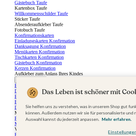
Gästebuch Taufe
Kartenbox Taufe
Willkommensschilder Taufe
Sticker Taufe
Absenderaufkleber Taufe
Fotobuch Taufe
Konfirmationskarten
Einladungskarten Konfirmation
Danksagung Konfirmation
Menükarten Konfirmation
Tischkarten Konfirmation
Gästebuch Konfirmation
Kerzen Konfirmation
Aufkleber zum Anlass Ihres Kindes
Firmungskarten
Einladungskarten Firmung
Das Leben ist schöner mit Cook
Dankeskarten Firmung
Einschulungskarten
Einladungskarten Einschulung
Sie helfen uns zu verstehen, was in unserem Shop gut funk
Danksagung Einschulung
Muttertag
können. Außerdem nutzen wir sie für personalisierte und 
Fotogeschenke Muttertag
Auswahl kannst du jederzeit anpassen.
Mehr erfahren.
Muttertagskarten
Vatertag
Einstellunge
Fotogeschenke Vatertag