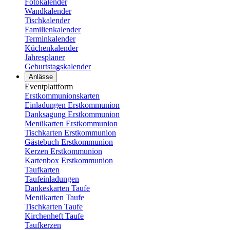
Fotokalender
Wandkalender
Tischkalender
Familienkalender
Terminkalender
Küchenkalender
Jahresplaner
Geburtstagskalender
Anlässe
Eventplattform
Erstkommunionskarten
Einladungen Erstkommunion
Danksagung Erstkommunion
Menükarten Erstkommunion
Tischkarten Erstkommunion
Gästebuch Erstkommunion
Kerzen Erstkommunion
Kartenbox Erstkommunion
Taufkarten
Taufeinladungen
Dankeskarten Taufe
Menükarten Taufe
Tischkarten Taufe
Kirchenheft Taufe
Taufkerzen