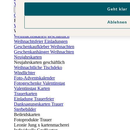
Vatertagskarten
Geht klar
Ostern
Osterkarten
Fotogeschenke zu Ostern
Ablehnen
Weihnachtskarten
Weihnachtskarten selbst gestalten
Weihnachtskarten geschäftlich
Weihnachtsfeier Einladungen
Geschenkaufkleber Weihnachten
Geschenkanhänger Weihnachten
Neujahrskarten
Neujahrskarten geschäftlich
Weihnachtliche Tischdeko
Windlichter
Foto-Adventskalender
Fotogeschenke Valentinstag
Valentinstag Karten
Trauerkarten
Einladung Trauerfeier
Danksagungskarten Trauer
Sterbebilder
Beileidskarten
Fotoprodukte Trauer
Leonie Jung x kartenmacherei