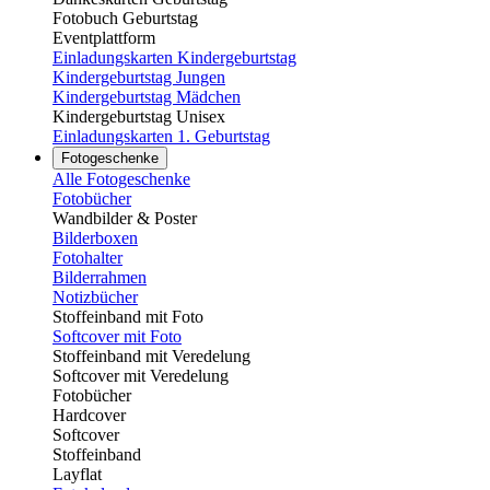
Fotobuch Geburtstag
Eventplattform
Einladungskarten Kindergeburtstag
Kindergeburtstag Jungen
Kindergeburtstag Mädchen
Kindergeburtstag Unisex
Einladungskarten 1. Geburtstag
Fotogeschenke
Alle Fotogeschenke
Fotobücher
Wandbilder & Poster
Bilderboxen
Fotohalter
Bilderrahmen
Notizbücher
Stoffeinband mit Foto
Softcover mit Foto
Stoffeinband mit Veredelung
Softcover mit Veredelung
Fotobücher
Hardcover
Softcover
Stoffeinband
Layflat