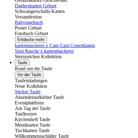
Geburtskarten Geschwister
Dankeskarten Geburt
Schwangerschafts-Karten
Versandextras
Babytagebuch
Poster Geburt
Fotobuch Geburt
Entdecke mehr
kartenmacherei x Cam Cam Copenhagen
Sissi Rasche x kartenmacherei
Sternzeichen Kollektion
Taufe
Rund um die Taufe
Vor der Taufe
Taufeinladungen
Neue Kollektion
Sticker Taufe
Absenderaufkleber Taufe
Eventplattform
Am Tag der Taufe
Taufkerzen
Kirchenheft Taufe
Menükarten Taufe
Tischkarten Taufe
Willkommensschilder Taufe