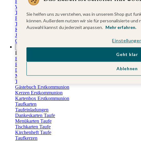
Fotokalender
Wandkalender
Tischkalender
Sie helfen uns zu verstehen, was in unserem Shop gut funk
Familienkalender
können. Außerdem nutzen wir sie für personalisierte und 
Terminkalender
Auswahl kannst du jederzeit anpassen.
Mehr erfahren.
Küchenkalender
Jahresplaner
Einstellunge
Geburtstagskalender
Anlässe
Eventplattform
Geht klar
Erstkommunionskarten
Einladungen Erstkommunion
Ablehnen
Danksagung Erstkommunion
Menükarten Erstkommunion
Tischkarten Erstkommunion
Gästebuch Erstkommunion
Kerzen Erstkommunion
Kartenbox Erstkommunion
Taufkarten
Taufeinladungen
Dankeskarten Taufe
Menükarten Taufe
Tischkarten Taufe
Kirchenheft Taufe
Taufkerzen