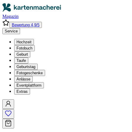
Magazin
Bewertung 4,9/5
Service
Hochzeit
Fotobuch
Geburt
Taufe
Geburtstag
Fotogeschenke
Anlässe
Eventplattform
Extras