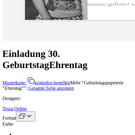
Einladung 30.
Geburtstag
Ehrentag
Musterkarte:
kostenlos bestellen
Mehr
"
Geburtstagspapeterie
"Ehrentag"
":
Gesamte Serie anzeigen
Designer
:
Tessa Oehne
Format
Farbe