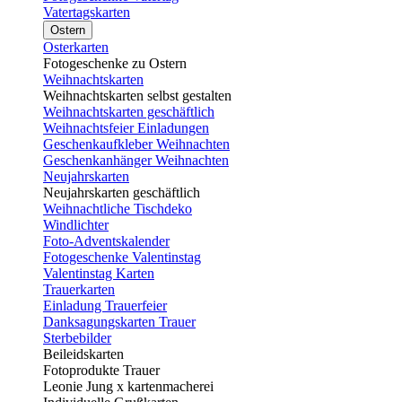
Vatertagskarten
Ostern
Osterkarten
Fotogeschenke zu Ostern
Weihnachtskarten
Weihnachtskarten selbst gestalten
Weihnachtskarten geschäftlich
Weihnachtsfeier Einladungen
Geschenkaufkleber Weihnachten
Geschenkanhänger Weihnachten
Neujahrskarten
Neujahrskarten geschäftlich
Weihnachtliche Tischdeko
Windlichter
Foto-Adventskalender
Fotogeschenke Valentinstag
Valentinstag Karten
Trauerkarten
Einladung Trauerfeier
Danksagungskarten Trauer
Sterbebilder
Beileidskarten
Fotoprodukte Trauer
Leonie Jung x kartenmacherei