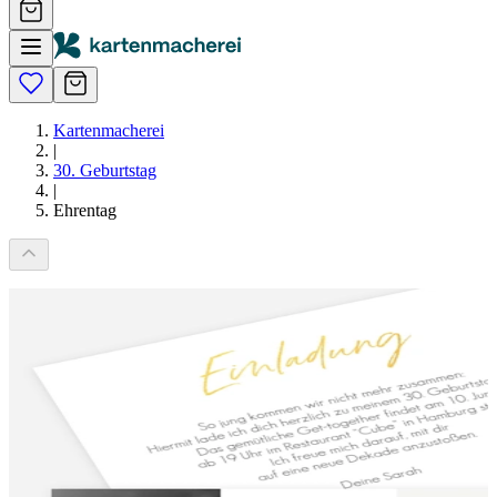
Kartenmacherei
|
30. Geburtstag
|
Ehrentag