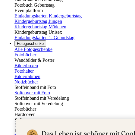
Fotobuch Geburtstag
Eventplattform
Einladungskarten Kindergeburtstag
Kindergeburtstag Jungen
Kindergeburtstag Mädchen
Kindergeburtstag Unisex
Einladungskarten 1. Geburtstag
Fotogeschenke
Alle Fotogeschenke
Fotobücher
Wandbilder & Poster
Bilderboxen
Fotohalter
Bilderrahmen
Notizbücher
Stoffeinband mit Foto
Softcover mit Foto
Stoffeinband mit Veredelung
Softcover mit Veredelung
Fotobücher
Hardcover
Softcover
Stoffeinband
Layflat
Das Leben ist schöner mit Cook