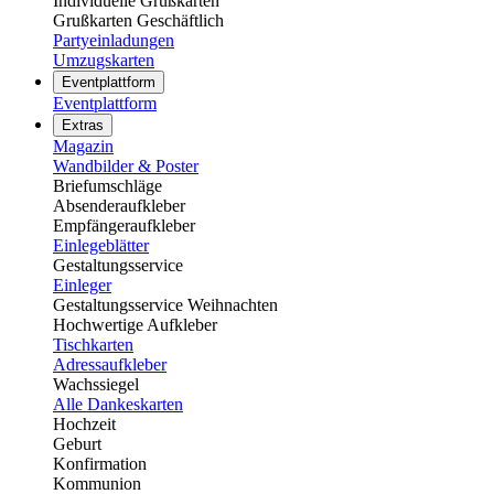
Individuelle Grußkarten
Grußkarten Geschäftlich
Partyeinladungen
Umzugskarten
Eventplattform
Eventplattform
Extras
Magazin
Wandbilder & Poster
Briefumschläge
Absenderaufkleber
Empfängeraufkleber
Einlegeblätter
Gestaltungsservice
Einleger
Gestaltungsservice Weihnachten
Hochwertige Aufkleber
Tischkarten
Adressaufkleber
Wachssiegel
Alle Dankeskarten
Hochzeit
Geburt
Konfirmation
Kommunion