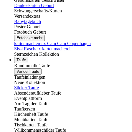
Geburtskarten Geschwister
Dankeskarten Geburt
Schwangerschafts-Karten
Versandextras
Babytagebuch
Poster Geburt
Fotobuch Geburt
Entdecke mehr
kartenmacherei x Cam Cam Copenhagen
Sissi Rasche x kartenmacherei
Sternzeichen Kollektion
Taufe
Rund um die Taufe
Vor der Taufe
Taufeinladungen
Neue Kollektion
Sticker Taufe
Absenderaufkleber Taufe
Eventplattform
Am Tag der Taufe
Taufkerzen
Kirchenheft Taufe
Menükarten Taufe
Tischkarten Taufe
Willkommensschilder Taufe