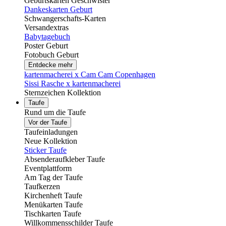
Geburtskarten Geschwister
Dankeskarten Geburt
Schwangerschafts-Karten
Versandextras
Babytagebuch
Poster Geburt
Fotobuch Geburt
Entdecke mehr
kartenmacherei x Cam Cam Copenhagen
Sissi Rasche x kartenmacherei
Sternzeichen Kollektion
Taufe
Rund um die Taufe
Vor der Taufe
Taufeinladungen
Neue Kollektion
Sticker Taufe
Absenderaufkleber Taufe
Eventplattform
Am Tag der Taufe
Taufkerzen
Kirchenheft Taufe
Menükarten Taufe
Tischkarten Taufe
Willkommensschilder Taufe