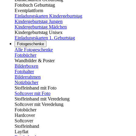
Fotobuch Geburtstag
Eventplattform
Einladungskarten Kindergeburtstag
Kindergeburtstag Jungen
Kindergeburtstag Mädchen
Kindergeburtstag Unisex
Einladungskarten 1. Geburtstag
Fotogeschenke
Alle Fotogeschenke
Fotobücher
Wandbilder & Poster
Bilderboxen
Fotohalter
Bilderrahmen
Notizbücher
Stoffeinband mit Foto
Softcover mit Foto
Stoffeinband mit Veredelung
Softcover mit Veredelung
Fotobücher
Hardcover
Softcover
Stoffeinband
Layflat