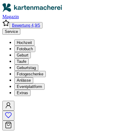
Magazin
Bewertung 4,9/5
Service
Hochzeit
Fotobuch
Geburt
Taufe
Geburtstag
Fotogeschenke
Anlässe
Eventplattform
Extras