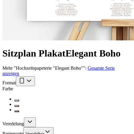
Sitzplan Plakat
Elegant Boho
Mehr
"
Hochzeitspapeterie "Elegant Boho"
":
Gesamte Serie
anzeigen
Format
Farbe
Veredelung
Papiersorte
Veredelbar