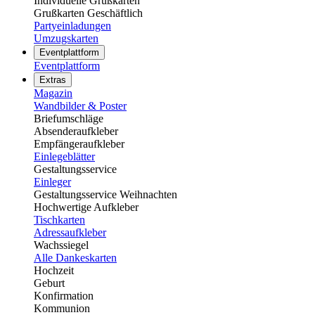
Individuelle Grußkarten
Grußkarten Geschäftlich
Partyeinladungen
Umzugskarten
Eventplattform
Eventplattform
Extras
Magazin
Wandbilder & Poster
Briefumschläge
Absenderaufkleber
Empfängeraufkleber
Einlegeblätter
Gestaltungsservice
Einleger
Gestaltungsservice Weihnachten
Hochwertige Aufkleber
Tischkarten
Adressaufkleber
Wachssiegel
Alle Dankeskarten
Hochzeit
Geburt
Konfirmation
Kommunion