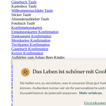
Gästebuch Taufe
Kartenbox Taufe
Willkommensschilder Taufe
Sticker Taufe
Absenderaufkleber Taufe
Fotobuch Taufe
Konfirmationskarten
Einladungskarten Konfirmation
Danksagung Konfirmation
Menükarten Konfirmation
Tischkarten Konfirmation
Gästebuch Konfirmation
Kerzen Konfirmation
Aufkleber zum Anlass Ihres Kindes
Firmungskarten
Einladungskarten Firmung
Das Leben ist schöner mit Cook
Dankeskarten Firmung
Einschulungskarten
Einladungskarten Einschulung
Sie helfen uns zu verstehen, was in unserem Shop gut funk
Danksagung Einschulung
Muttertag
können. Außerdem nutzen wir sie für personalisierte und 
Fotogeschenke Muttertag
Auswahl kannst du jederzeit anpassen.
Mehr erfahren.
Muttertagskarten
Vatertag
Einstellunge
Fotogeschenke Vatertag