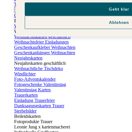
Vatertagskarten
Geht klar
Ostern
Osterkarten
Fotogeschenke zu Ostern
Ablehnen
Weihnachtskarten
Weihnachtskarten selbst gestalten
Weihnachtskarten geschäftlich
Weihnachtsfeier Einladungen
Geschenkaufkleber Weihnachten
Geschenkanhänger Weihnachten
Neujahrskarten
Neujahrskarten geschäftlich
Weihnachtliche Tischdeko
Windlichter
Foto-Adventskalender
Fotogeschenke Valentinstag
Valentinstag Karten
Trauerkarten
Einladung Trauerfeier
Danksagungskarten Trauer
Sterbebilder
Beileidskarten
Fotoprodukte Trauer
Leonie Jung x kartenmacherei