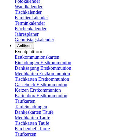
Fotokalender
Wandkalender
Tischkalender
Familienkalender
Terminkalender
Küchenkalender
Jahresplaner
Geburtstagskalender
Anlässe
Eventplattform
Erstkommunionskarten
Einladungen Erstkommunion
Danksagung Erstkommunion
Menükarten Erstkommunion
Tischkarten Erstkommunion
Gästebuch Erstkommunion
Kerzen Erstkommunion
Kartenbox Erstkommunion
Taufkarten
Taufeinladungen
Dankeskarten Taufe
Menükarten Taufe
Tischkarten Taufe
Kirchenheft Taufe
Taufkerzen