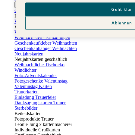
Ostern
Geht klar
Osterkarten
Fotogeschenke zu Ostern
Weihnachtskarten
Ablehnen
Weihnachtskarten selbst gestalten
Weihnachtskarten geschäftlich
Weihnachtsfeier Einladungen
Geschenkaufkleber Weihnachten
Geschenkanhänger Weihnachten
Neujahrskarten
Neujahrskarten geschäftlich
Weihnachtliche Tischdeko
Windlichter
Foto-Adventskalender
Fotogeschenke Valentinstag
Valentinstag Karten
Trauerkarten
Einladung Trauerfeier
Danksagungskarten Trauer
Sterbebilder
Beileidskarten
Fotoprodukte Trauer
Leonie Jung x kartenmacherei
Individuelle Grußkarten