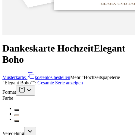
Dankeskarte Hochzeit
Elegant
Boho
Musterkarte:
kostenlos bestellen
Mehr
"
Hochzeitspapeterie
"Elegant Boho"
":
Gesamte Serie anzeigen
Format
Farbe
Veredelung