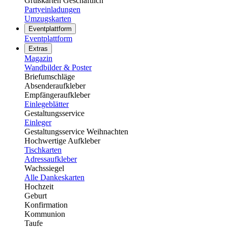
Grußkarten Geschäftlich
Partyeinladungen
Umzugskarten
Eventplattform
Eventplattform
Extras
Magazin
Wandbilder & Poster
Briefumschläge
Absenderaufkleber
Empfängeraufkleber
Einlegeblätter
Gestaltungsservice
Einleger
Gestaltungsservice Weihnachten
Hochwertige Aufkleber
Tischkarten
Adressaufkleber
Wachssiegel
Alle Dankeskarten
Hochzeit
Geburt
Konfirmation
Kommunion
Taufe