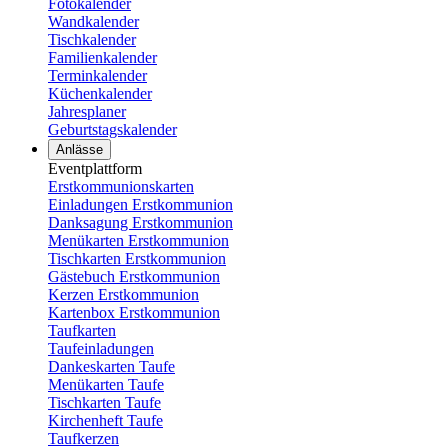
Fotokalender
Wandkalender
Tischkalender
Familienkalender
Terminkalender
Küchenkalender
Jahresplaner
Geburtstagskalender
Anlässe
Eventplattform
Erstkommunionskarten
Einladungen Erstkommunion
Danksagung Erstkommunion
Menükarten Erstkommunion
Tischkarten Erstkommunion
Gästebuch Erstkommunion
Kerzen Erstkommunion
Kartenbox Erstkommunion
Taufkarten
Taufeinladungen
Dankeskarten Taufe
Menükarten Taufe
Tischkarten Taufe
Kirchenheft Taufe
Taufkerzen