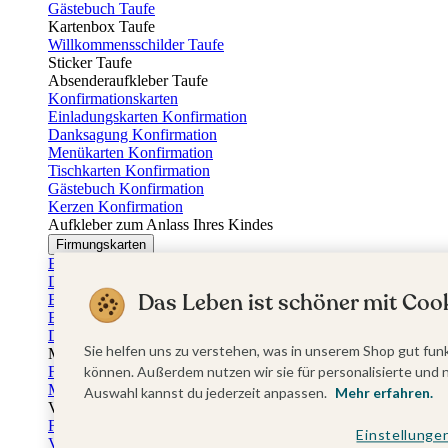
Gästebuch Taufe
Kartenbox Taufe
Willkommensschilder Taufe
Sticker Taufe
Absenderaufkleber Taufe
Konfirmationskarten
Einladungskarten Konfirmation
Danksagung Konfirmation
Menükarten Konfirmation
Tischkarten Konfirmation
Gästebuch Konfirmation
Kerzen Konfirmation
Aufkleber zum Anlass Ihres Kindes
Firmungskarten
Einladungskarten Firmung
Dankeskarten Firmung
Das Leben ist schöner mit Cook
Einschulungskarten
Einladungskarten Einschulung
Danksagung Einschulung
Sie helfen uns zu verstehen, was in unserem Shop gut funk
Muttertag
Fotogeschenke Muttertag
können. Außerdem nutzen wir sie für personalisierte und 
Muttertagskarten
Auswahl kannst du jederzeit anpassen.
Mehr erfahren.
Vatertag
Fotogeschenke Vatertag
Einstellunge
Vatertagskarten