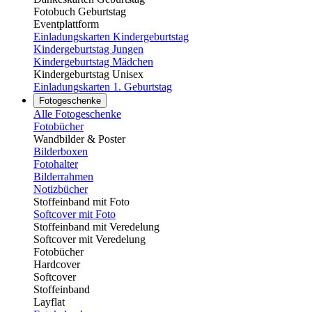
Fotobuch Geburtstag
Eventplattform
Einladungskarten Kindergeburtstag
Kindergeburtstag Jungen
Kindergeburtstag Mädchen
Kindergeburtstag Unisex
Einladungskarten 1. Geburtstag
Fotogeschenke
Alle Fotogeschenke
Fotobücher
Wandbilder & Poster
Bilderboxen
Fotohalter
Bilderrahmen
Notizbücher
Stoffeinband mit Foto
Softcover mit Foto
Stoffeinband mit Veredelung
Softcover mit Veredelung
Fotobücher
Hardcover
Softcover
Stoffeinband
Layflat