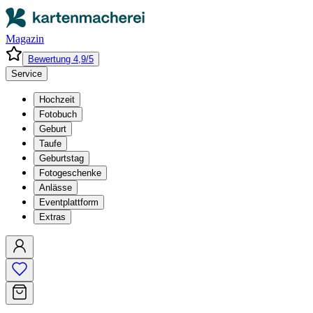
Magazin
Bewertung 4,9/5
Service
Hochzeit
Fotobuch
Geburt
Taufe
Geburtstag
Fotogeschenke
Anlässe
Eventplattform
Extras