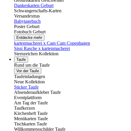
Geburtskarten Geschwister
Dankeskarten Geburt
Schwangerschafts-Karten
Versandextras
Babytagebuch
Poster Geburt
Fotobuch Geburt
Entdecke mehr
kartenmacherei x Cam Cam Copenhagen
Sissi Rasche x kartenmacherei
Sternzeichen Kollektion
Taufe
Rund um die Taufe
Vor der Taufe
Taufeinladungen
Neue Kollektion
Sticker Taufe
Absenderaufkleber Taufe
Eventplattform
Am Tag der Taufe
Taufkerzen
Kirchenheft Taufe
Menükarten Taufe
Tischkarten Taufe
Willkommensschilder Taufe