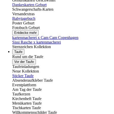
Geburtskarten Geschwister
Dankeskarten Geburt
Schwangerschafts-Karten
Versandextras
Babytagebuch
Poster Geburt
Fotobuch Geburt
Entdecke mehr
kartenmacherei x Cam Cam Copenhagen
Sissi Rasche x kartenmacherei
Sternzeichen Kollektion
Taufe
Rund um die Taufe
Vor der Taufe
Taufeinladungen
Neue Kollektion
Sticker Taufe
Absenderaufkleber Taufe
Eventplattform
Am Tag der Taufe
Taufkerzen
Kirchenheft Taufe
Menükarten Taufe
Tischkarten Taufe
Willkommensschilder Taufe