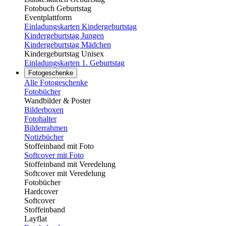
Fotobuch Geburtstag
Eventplattform
Einladungskarten Kindergeburtstag
Kindergeburtstag Jungen
Kindergeburtstag Mädchen
Kindergeburtstag Unisex
Einladungskarten 1. Geburtstag
Fotogeschenke
Alle Fotogeschenke
Fotobücher
Wandbilder & Poster
Bilderboxen
Fotohalter
Bilderrahmen
Notizbücher
Stoffeinband mit Foto
Softcover mit Foto
Stoffeinband mit Veredelung
Softcover mit Veredelung
Fotobücher
Hardcover
Softcover
Stoffeinband
Layflat