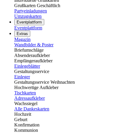
Individuelle Grußkarten
Grußkarten Geschäftlich
Partyeinladungen
Umzugskarten
Eventplattform
Eventplattform
Extras
Magazin
Wandbilder & Poster
Briefumschläge
Absenderaufkleber
Empfängeraufkleber
Einlegeblätter
Gestaltungsservice
Einleger
Gestaltungsservice Weihnachten
Hochwertige Aufkleber
Tischkarten
Adressaufkleber
Wachssiegel
Alle Dankeskarten
Hochzeit
Geburt
Konfirmation
Kommunion