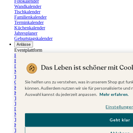
Fotokalender
Wandkalender
Tischkalender
Familienkalender
Terminkalender
Küchenkalender
Jahresplaner
Geburtstagskalender
Anlässe
Eventplattform
Erstkommunionskarten
Einladungen Erstkommunion
Das Leben ist schöner mit Cook
Danksagung Erstkommunion
Menükarten Erstkommunion
Tischkarten Erstkommunion
Sie helfen uns zu verstehen, was in unserem Shop gut funk
Gästebuch Erstkommunion
Kerzen Erstkommunion
können. Außerdem nutzen wir sie für personalisierte und 
Kartenbox Erstkommunion
Auswahl kannst du jederzeit anpassen.
Mehr erfahren.
Taufkarten
Taufeinladungen
Einstellunge
Dankeskarten Taufe
Menükarten Taufe
Tischkarten Taufe
Geht klar
Kirchenheft Taufe
Taufkerzen