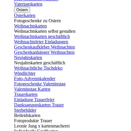
Vatertagskarten
Ostern
Osterkarten
Fotogeschenke zu Ostern
Weihnachtskarten
Weihnachtskarten selbst gestalten
Weihnachtskarten geschäftlich
Weihnachtsfeier Einladungen
Geschenkaufkleber Weihnachten
Geschenkanhänger Weihnachten
Neujahrskarten
Neujahrskarten geschäftlich
Weihnachtliche Tischdeko
Windlichter
Foto-Adventskalender
Fotogeschenke Valentinstag
Valentinstag Karten
Trauerkarten
Einladung Trauerfeier
Danksagungskarten Trauer
Sterbebilder
Beileidskarten
Fotoprodukte Trauer
Leonie Jung x kartenmacherei