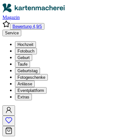
Magazin
Bewertung 4,9/5
Service
Hochzeit
Fotobuch
Geburt
Taufe
Geburtstag
Fotogeschenke
Anlässe
Eventplattform
Extras