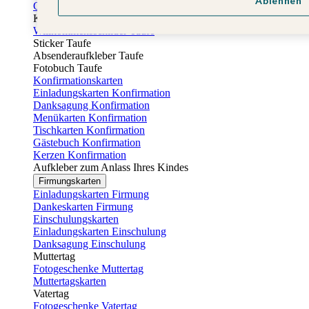
Ablehnen
Gästebuch Taufe
Kartenbox Taufe
Willkommensschilder Taufe
Sticker Taufe
Absenderaufkleber Taufe
Fotobuch Taufe
Konfirmationskarten
Einladungskarten Konfirmation
Danksagung Konfirmation
Menükarten Konfirmation
Tischkarten Konfirmation
Gästebuch Konfirmation
Kerzen Konfirmation
Aufkleber zum Anlass Ihres Kindes
Firmungskarten
Einladungskarten Firmung
Dankeskarten Firmung
Einschulungskarten
Einladungskarten Einschulung
Danksagung Einschulung
Muttertag
Fotogeschenke Muttertag
Muttertagskarten
Vatertag
Fotogeschenke Vatertag