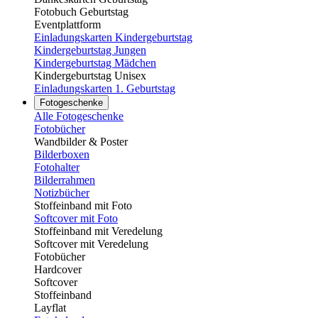
Fotobuch Geburtstag
Eventplattform
Einladungskarten Kindergeburtstag
Kindergeburtstag Jungen
Kindergeburtstag Mädchen
Kindergeburtstag Unisex
Einladungskarten 1. Geburtstag
Fotogeschenke
Alle Fotogeschenke
Fotobücher
Wandbilder & Poster
Bilderboxen
Fotohalter
Bilderrahmen
Notizbücher
Stoffeinband mit Foto
Softcover mit Foto
Stoffeinband mit Veredelung
Softcover mit Veredelung
Fotobücher
Hardcover
Softcover
Stoffeinband
Layflat