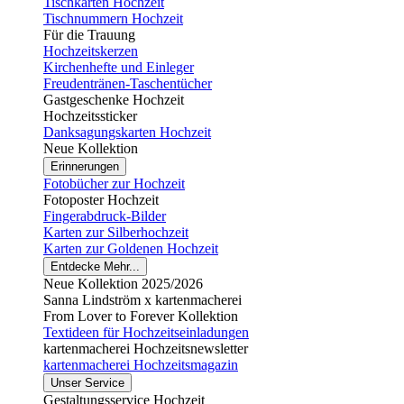
Tischkarten Hochzeit
Tischnummern Hochzeit
Für die Trauung
Hochzeitskerzen
Kirchenhefte und Einleger
Freudentränen-Taschentücher
Gastgeschenke Hochzeit
Hochzeitssticker
Danksagungskarten Hochzeit
Neue Kollektion
Erinnerungen
Fotobücher zur Hochzeit
Fotoposter Hochzeit
Fingerabdruck-Bilder
Karten zur Silberhochzeit
Karten zur Goldenen Hochzeit
Entdecke Mehr...
Neue Kollektion 2025/2026
Sanna Lindström x kartenmacherei
From Lover to Forever Kollektion
Textideen für Hochzeitseinladungen
kartenmacherei Hochzeitsnewsletter
kartenmacherei Hochzeitsmagazin
Unser Service
Gestaltungsservice Hochzeit