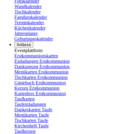
Fotokalender
Wandkalender
Tischkalender
Familienkalender
Terminkalender
Küchenkalender
Jahresplaner
Geburtstagskalender
Anlässe
Eventplattform
Erstkommunionskarten
Einladungen Erstkommunion
Danksagung Erstkommunion
Menükarten Erstkommunion
Tischkarten Erstkommunion
Gästebuch Erstkommunion
Kerzen Erstkommunion
Kartenbox Erstkommunion
Taufkarten
Taufeinladungen
Dankeskarten Taufe
Menükarten Taufe
Tischkarten Taufe
Kirchenheft Taufe
Taufkerzen