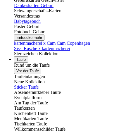
Geburtskarten Geschwister
Dankeskarten Geburt
Schwangerschafts-Karten
Versandextras
Babytagebuch
Poster Geburt
Fotobuch Geburt
Entdecke mehr
kartenmacherei x Cam Cam Copenhagen
Sissi Rasche x kartenmacherei
Sternzeichen Kollektion
Taufe
Rund um die Taufe
Vor der Taufe
Taufeinladungen
Neue Kollektion
Sticker Taufe
Absenderaufkleber Taufe
Eventplattform
Am Tag der Taufe
Taufkerzen
Kirchenheft Taufe
Menükarten Taufe
Tischkarten Taufe
Willkommensschilder Taufe