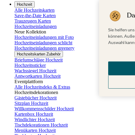
Hochzeit
Alle Hochzeitskarten
Da
Save-the-Date Karten
Trauzeugen Karten
Hochzeitseinladungen
Sie helfen uns
Neue Kollektion
können. Außer
Hochzeitseinladungen mit Foto
Auswahl kanns
Hochzeitseinladungen schlicht
Hochzeitseinladungen greenery
Hochzeitskarten Zubehör
Briefumschläge Hochzeit
Hochzeitssticker
Wachssiegel Hochzeit
Antwortkarten Hochzeit
Eventplattform
Alle Hochzeitsdeko & Extras
Hochzeitsdekorationen
Gästebücher Hochzeit
Sitzplan Hochzeit
Willkommensschilder Hochzeit
Kartenbox Hochzeit
Windlichter Hochzeit
Tischdekorationen Hochzeit
Menükarten Hochzeit