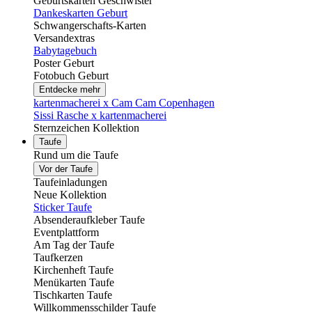
Geburtskarten Geschwister
Dankeskarten Geburt
Schwangerschafts-Karten
Versandextras
Babytagebuch
Poster Geburt
Fotobuch Geburt
Entdecke mehr
kartenmacherei x Cam Cam Copenhagen
Sissi Rasche x kartenmacherei
Sternzeichen Kollektion
Taufe
Rund um die Taufe
Vor der Taufe
Taufeinladungen
Neue Kollektion
Sticker Taufe
Absenderaufkleber Taufe
Eventplattform
Am Tag der Taufe
Taufkerzen
Kirchenheft Taufe
Menükarten Taufe
Tischkarten Taufe
Willkommensschilder Taufe