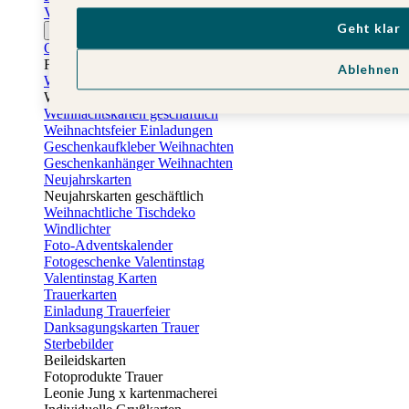
Vatertagskarten
Geht klar
Ostern
Osterkarten
Fotogeschenke zu Ostern
Ablehnen
Weihnachtskarten
Weihnachtskarten selbst gestalten
Weihnachtskarten geschäftlich
Weihnachtsfeier Einladungen
Geschenkaufkleber Weihnachten
Geschenkanhänger Weihnachten
Neujahrskarten
Neujahrskarten geschäftlich
Weihnachtliche Tischdeko
Windlichter
Foto-Adventskalender
Fotogeschenke Valentinstag
Valentinstag Karten
Trauerkarten
Einladung Trauerfeier
Danksagungskarten Trauer
Sterbebilder
Beileidskarten
Fotoprodukte Trauer
Leonie Jung x kartenmacherei