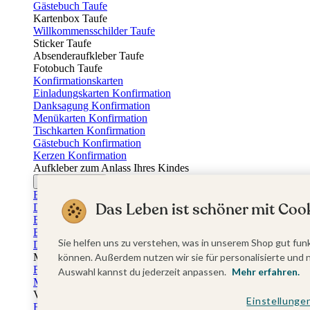
Gästebuch Taufe
Kartenbox Taufe
Willkommensschilder Taufe
Sticker Taufe
Absenderaufkleber Taufe
Fotobuch Taufe
Konfirmationskarten
Einladungskarten Konfirmation
Danksagung Konfirmation
Menükarten Konfirmation
Tischkarten Konfirmation
Gästebuch Konfirmation
Kerzen Konfirmation
Aufkleber zum Anlass Ihres Kindes
Firmungskarten
Einladungskarten Firmung
Das Leben ist schöner mit Cook
Dankeskarten Firmung
Einschulungskarten
Einladungskarten Einschulung
Sie helfen uns zu verstehen, was in unserem Shop gut funk
Danksagung Einschulung
Muttertag
können. Außerdem nutzen wir sie für personalisierte und 
Fotogeschenke Muttertag
Auswahl kannst du jederzeit anpassen.
Mehr erfahren.
Muttertagskarten
Vatertag
Einstellunge
Fotogeschenke Vatertag