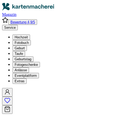
Magazin
Bewertung 4,9/5
Service
Hochzeit
Fotobuch
Geburt
Taufe
Geburtstag
Fotogeschenke
Anlässe
Eventplattform
Extras