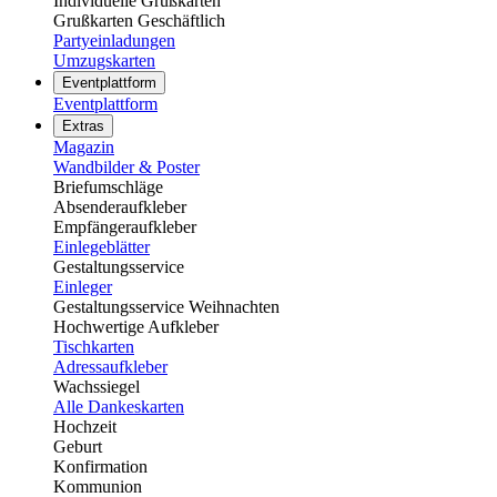
Individuelle Grußkarten
Grußkarten Geschäftlich
Partyeinladungen
Umzugskarten
Eventplattform
Eventplattform
Extras
Magazin
Wandbilder & Poster
Briefumschläge
Absenderaufkleber
Empfängeraufkleber
Einlegeblätter
Gestaltungsservice
Einleger
Gestaltungsservice Weihnachten
Hochwertige Aufkleber
Tischkarten
Adressaufkleber
Wachssiegel
Alle Dankeskarten
Hochzeit
Geburt
Konfirmation
Kommunion