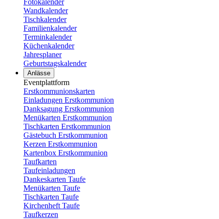
Fotokalender
Wandkalender
Tischkalender
Familienkalender
Terminkalender
Küchenkalender
Jahresplaner
Geburtstagskalender
Anlässe
Eventplattform
Erstkommunionskarten
Einladungen Erstkommunion
Danksagung Erstkommunion
Menükarten Erstkommunion
Tischkarten Erstkommunion
Gästebuch Erstkommunion
Kerzen Erstkommunion
Kartenbox Erstkommunion
Taufkarten
Taufeinladungen
Dankeskarten Taufe
Menükarten Taufe
Tischkarten Taufe
Kirchenheft Taufe
Taufkerzen