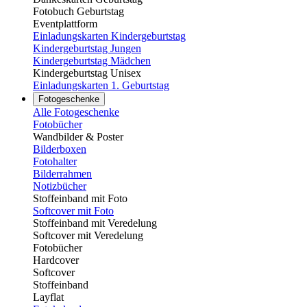
Fotobuch Geburtstag
Eventplattform
Einladungskarten Kindergeburtstag
Kindergeburtstag Jungen
Kindergeburtstag Mädchen
Kindergeburtstag Unisex
Einladungskarten 1. Geburtstag
Fotogeschenke
Alle Fotogeschenke
Fotobücher
Wandbilder & Poster
Bilderboxen
Fotohalter
Bilderrahmen
Notizbücher
Stoffeinband mit Foto
Softcover mit Foto
Stoffeinband mit Veredelung
Softcover mit Veredelung
Fotobücher
Hardcover
Softcover
Stoffeinband
Layflat