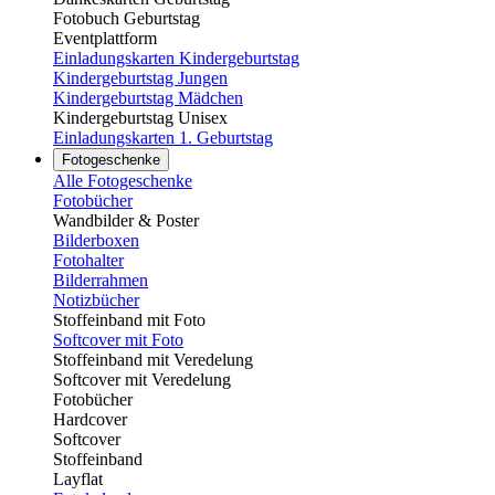
Fotobuch Geburtstag
Eventplattform
Einladungskarten Kindergeburtstag
Kindergeburtstag Jungen
Kindergeburtstag Mädchen
Kindergeburtstag Unisex
Einladungskarten 1. Geburtstag
Fotogeschenke
Alle Fotogeschenke
Fotobücher
Wandbilder & Poster
Bilderboxen
Fotohalter
Bilderrahmen
Notizbücher
Stoffeinband mit Foto
Softcover mit Foto
Stoffeinband mit Veredelung
Softcover mit Veredelung
Fotobücher
Hardcover
Softcover
Stoffeinband
Layflat