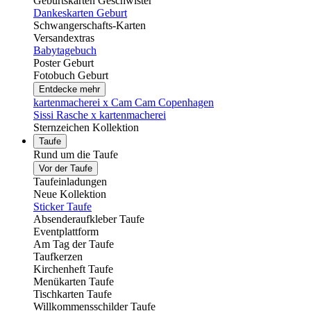
Geburtskarten Geschwister
Dankeskarten Geburt
Schwangerschafts-Karten
Versandextras
Babytagebuch
Poster Geburt
Fotobuch Geburt
Entdecke mehr
kartenmacherei x Cam Cam Copenhagen
Sissi Rasche x kartenmacherei
Sternzeichen Kollektion
Taufe
Rund um die Taufe
Vor der Taufe
Taufeinladungen
Neue Kollektion
Sticker Taufe
Absenderaufkleber Taufe
Eventplattform
Am Tag der Taufe
Taufkerzen
Kirchenheft Taufe
Menükarten Taufe
Tischkarten Taufe
Willkommensschilder Taufe