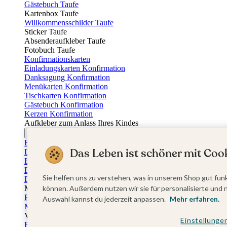
Gästebuch Taufe
Kartenbox Taufe
Willkommensschilder Taufe
Sticker Taufe
Absenderaufkleber Taufe
Fotobuch Taufe
Konfirmationskarten
Einladungskarten Konfirmation
Danksagung Konfirmation
Menükarten Konfirmation
Tischkarten Konfirmation
Gästebuch Konfirmation
Kerzen Konfirmation
Aufkleber zum Anlass Ihres Kindes
Firmungskarten
Einladungskarten Firmung
Das Leben ist schöner mit Cook
Dankeskarten Firmung
Einschulungskarten
Einladungskarten Einschulung
Sie helfen uns zu verstehen, was in unserem Shop gut funk
Danksagung Einschulung
Muttertag
können. Außerdem nutzen wir sie für personalisierte und 
Fotogeschenke Muttertag
Auswahl kannst du jederzeit anpassen.
Mehr erfahren.
Muttertagskarten
Vatertag
Einstellunge
Fotogeschenke Vatertag