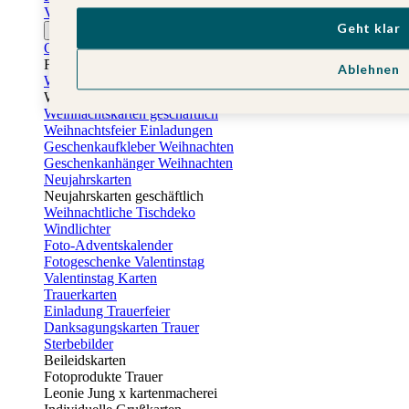
Vatertagskarten
Geht klar
Ostern
Osterkarten
Fotogeschenke zu Ostern
Ablehnen
Weihnachtskarten
Weihnachtskarten selbst gestalten
Weihnachtskarten geschäftlich
Weihnachtsfeier Einladungen
Geschenkaufkleber Weihnachten
Geschenkanhänger Weihnachten
Neujahrskarten
Neujahrskarten geschäftlich
Weihnachtliche Tischdeko
Windlichter
Foto-Adventskalender
Fotogeschenke Valentinstag
Valentinstag Karten
Trauerkarten
Einladung Trauerfeier
Danksagungskarten Trauer
Sterbebilder
Beileidskarten
Fotoprodukte Trauer
Leonie Jung x kartenmacherei