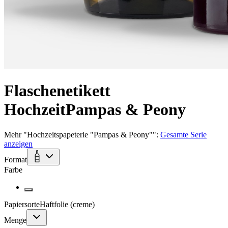
Flaschenetikett
Hochzeit
Pampas & Peony
Mehr
"
Hochzeitspapeterie "Pampas & Peony"
":
Gesamte Serie
anzeigen
Format
Farbe
Papiersorte
Haftfolie (creme)
Menge