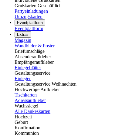
Individuelle Grußkarten
Grußkarten Geschäftlich
Partyeinladungen
Umzugskarten
Eventplattform
Eventplattform
Extras
Magazin
Wandbilder & Poster
Briefumschläge
Absenderaufkleber
Empfängeraufkleber
Einlegeblätter
Gestaltungsservice
Einleger
Gestaltungsservice Weihnachten
Hochwertige Aufkleber
Tischkarten
Adressaufkleber
Wachssiegel
Alle Dankeskarten
Hochzeit
Geburt
Konfirmation
Kommunion