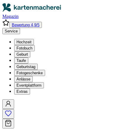
Magazin
Bewertung 4,9/5
Service
Hochzeit
Fotobuch
Geburt
Taufe
Geburtstag
Fotogeschenke
Anlässe
Eventplattform
Extras