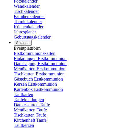
Fotokalender
Wandkalender
Tischkalender
Familienkalender
Terminkalender
Küchenkalender
Jahresplaner
Geburtstagskalender
Anlässe
Eventplattform
Erstkommunionskarten
Einladungen Erstkommunion
Danksagung Erstkommunion
Menükarten Erstkommunion
Tischkarten Erstkommunion
Gästebuch Erstkommunion
Kerzen Erstkommunion
Kartenbox Erstkommunion
Taufkarten
Taufeinladungen
Dankeskarten Taufe
Menükarten Taufe
Tischkarten Taufe
Kirchenheft Taufe
Taufkerzen