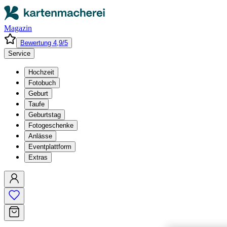
Magazin
Bewertung 4,9/5
Service
Hochzeit
Fotobuch
Geburt
Taufe
Geburtstag
Fotogeschenke
Anlässe
Eventplattform
Extras