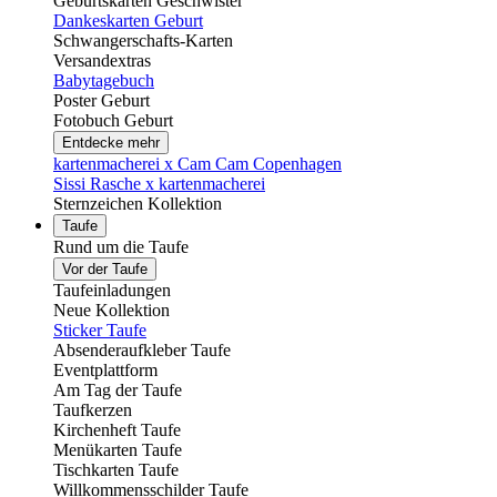
Geburtskarten Geschwister
Dankeskarten Geburt
Schwangerschafts-Karten
Versandextras
Babytagebuch
Poster Geburt
Fotobuch Geburt
Entdecke mehr
kartenmacherei x Cam Cam Copenhagen
Sissi Rasche x kartenmacherei
Sternzeichen Kollektion
Taufe
Rund um die Taufe
Vor der Taufe
Taufeinladungen
Neue Kollektion
Sticker Taufe
Absenderaufkleber Taufe
Eventplattform
Am Tag der Taufe
Taufkerzen
Kirchenheft Taufe
Menükarten Taufe
Tischkarten Taufe
Willkommensschilder Taufe