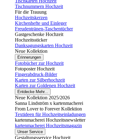
Tischkarten Hochzeit
Tischnummern Hochzeit
Für die Trauung
Hochzeitskerzen
Kirchenhefte und Einleger
Freudentränen-Taschentücher
Gastgeschenke Hochzeit
Hochzeitssticker
Danksagungskarten Hochzeit
Neue Kollektion
Erinnerungen
Fotobücher zur Hochzeit
Fotoposter Hochzeit
Fingerabdruck-Bilder
Karten zur Silberhochzeit
Karten zur Goldenen Hochzeit
Entdecke Mehr...
Neue Kollektion 2025/2026
Sanna Lindström x kartenmacherei
From Lover to Forever Kollektion
Textideen für Hochzeitseinladungen
kartenmacherei Hochzeitsnewsletter
kartenmacherei Hochzeitsmagazin
Unser Service
Gestaltungsservice Hochzeit