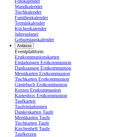
Fotokalender
Wandkalender
Tischkalender
Familienkalender
Terminkalender
Küchenkalender
Jahresplaner
Geburtstagskalender
Anlässe
Eventplattform
Erstkommunionskarten
Einladungen Erstkommunion
Danksagung Erstkommunion
Menükarten Erstkommunion
Tischkarten Erstkommunion
Gästebuch Erstkommunion
Kerzen Erstkommunion
Kartenbox Erstkommunion
Taufkarten
Taufeinladungen
Dankeskarten Taufe
Menükarten Taufe
Tischkarten Taufe
Kirchenheft Taufe
Taufkerzen