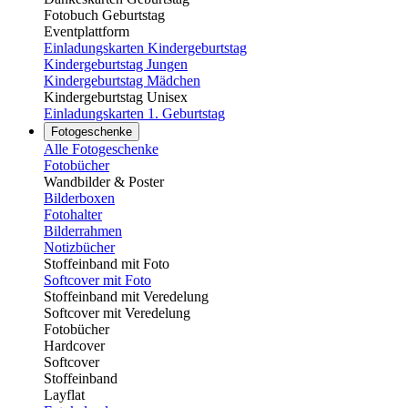
Fotobuch Geburtstag
Eventplattform
Einladungskarten Kindergeburtstag
Kindergeburtstag Jungen
Kindergeburtstag Mädchen
Kindergeburtstag Unisex
Einladungskarten 1. Geburtstag
Fotogeschenke
Alle Fotogeschenke
Fotobücher
Wandbilder & Poster
Bilderboxen
Fotohalter
Bilderrahmen
Notizbücher
Stoffeinband mit Foto
Softcover mit Foto
Stoffeinband mit Veredelung
Softcover mit Veredelung
Fotobücher
Hardcover
Softcover
Stoffeinband
Layflat