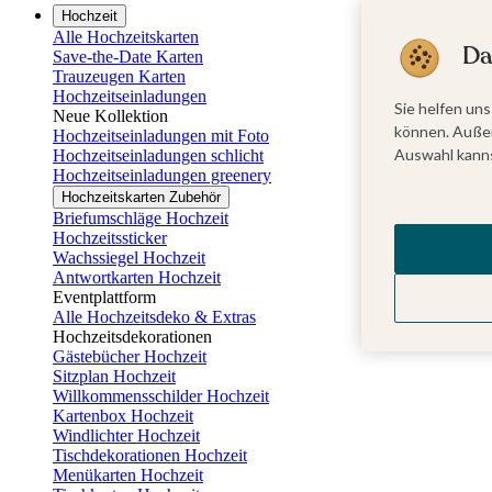
Hochzeit
Alle Hochzeitskarten
Da
Save-the-Date Karten
Trauzeugen Karten
Hochzeitseinladungen
Sie helfen uns
Neue Kollektion
können. Außer
Hochzeitseinladungen mit Foto
Auswahl kanns
Hochzeitseinladungen schlicht
Hochzeitseinladungen greenery
Hochzeitskarten Zubehör
Briefumschläge Hochzeit
Hochzeitssticker
Wachssiegel Hochzeit
Antwortkarten Hochzeit
Eventplattform
Alle Hochzeitsdeko & Extras
Hochzeitsdekorationen
Gästebücher Hochzeit
Sitzplan Hochzeit
Willkommensschilder Hochzeit
Kartenbox Hochzeit
Windlichter Hochzeit
Tischdekorationen Hochzeit
Menükarten Hochzeit