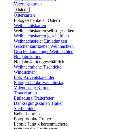
Vatertagskarten
Ostern
Osterkarten
Fotogeschenke zu Ostern
Weihnachtskarten
Weihnachtskarten selbst gestalten
Weihnachtskarten geschäftlich
Weihnachtsfeier Einladungen
Geschenkaufkleber Weihnachten
Geschenkanhänger Weihnachten
Neujahrskarten
Neujahrskarten geschäftlich
Weihnachtliche Tischdeko
Windlichter
Foto-Adventskalender
Fotogeschenke Valentinstag
Valentinstag Karten
Trauerkarten
Einladung Trauerfeier
Danksagungskarten Trauer
Sterbebilder
Beileidskarten
Fotoprodukte Trauer
Leonie Jung x kartenmacherei