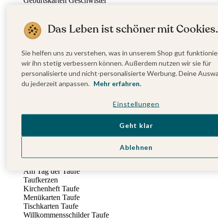
Geburtskarten Geschwister
Dankeskarten Geburt
Schwangerschafts-Karten
Das Leben ist schöner mit Cookies.
Versandextras
Babytagebuch
Poster Geburt
Sie helfen uns zu verstehen, was in unserem Shop gut funktionie
Fotobuch Geburt
wir ihn stetig verbessern können. Außerdem nutzen wir sie für
Entdecke mehr
kartenmacherei x Cam Cam Copenhagen
personalisierte und nicht-personalisierte Werbung. Deine Ausw
Sissi Rasche x kartenmacherei
du jederzeit anpassen.
Mehr erfahren.
Sternzeichen Kollektion
Taufe
Einstellungen
Rund um die Taufe
Vor der Taufe
Geht klar
Taufeinladungen
Neue Kollektion
Sticker Taufe
Ablehnen
Absenderaufkleber Taufe
Eventplattform
Am Tag der Taufe
Taufkerzen
Kirchenheft Taufe
Menükarten Taufe
Tischkarten Taufe
Willkommensschilder Taufe