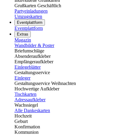
Individuelle Grußkarten
Grußkarten Geschäftlich
Partyeinladungen
Umzugskarten
Eventplattform
Eventplattform
Extras
Magazin
Wandbilder & Poster
Briefumschläge
Absenderaufkleber
Empfängeraufkleber
Einlegeblätter
Gestaltungsservice
Einleger
Gestaltungsservice Weihnachten
Hochwertige Aufkleber
Tischkarten
Adressaufkleber
Wachssiegel
Alle Dankeskarten
Hochzeit
Geburt
Konfirmation
Kommunion