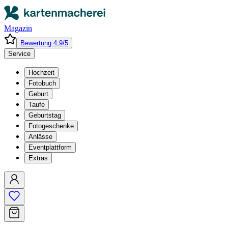
Magazin
Bewertung 4,9/5
Service
Hochzeit
Fotobuch
Geburt
Taufe
Geburtstag
Fotogeschenke
Anlässe
Eventplattform
Extras