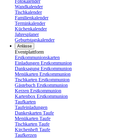
Fotokalender
Wandkalender
Tischkalender
Familienkalender
Terminkalender
Küchenkalender
Jahresplaner
Geburtstagskalender
Anlässe
Eventplattform
Erstkommunionskarten
Einladungen Erstkommunion
Danksagung Erstkommunion
Menükarten Erstkommunion
Tischkarten Erstkommunion
Gästebuch Erstkommunion
Kerzen Erstkommunion
Kartenbox Erstkommunion
Taufkarten
Taufeinladungen
Dankeskarten Taufe
Menükarten Taufe
Tischkarten Taufe
Kirchenheft Taufe
Taufkerzen