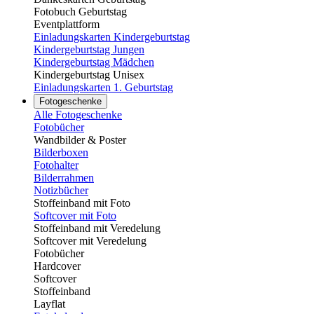
Fotobuch Geburtstag
Eventplattform
Einladungskarten Kindergeburtstag
Kindergeburtstag Jungen
Kindergeburtstag Mädchen
Kindergeburtstag Unisex
Einladungskarten 1. Geburtstag
Fotogeschenke
Alle Fotogeschenke
Fotobücher
Wandbilder & Poster
Bilderboxen
Fotohalter
Bilderrahmen
Notizbücher
Stoffeinband mit Foto
Softcover mit Foto
Stoffeinband mit Veredelung
Softcover mit Veredelung
Fotobücher
Hardcover
Softcover
Stoffeinband
Layflat