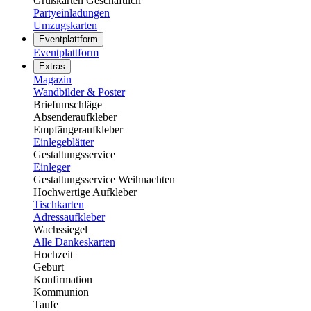
Grußkarten Geschäftlich
Partyeinladungen
Umzugskarten
Eventplattform
Eventplattform
Extras
Magazin
Wandbilder & Poster
Briefumschläge
Absenderaufkleber
Empfängeraufkleber
Einlegeblätter
Gestaltungsservice
Einleger
Gestaltungsservice Weihnachten
Hochwertige Aufkleber
Tischkarten
Adressaufkleber
Wachssiegel
Alle Dankeskarten
Hochzeit
Geburt
Konfirmation
Kommunion
Taufe