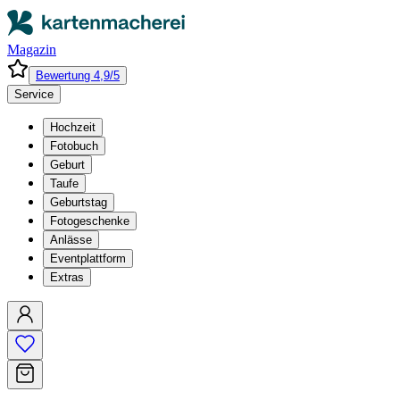
Magazin
Bewertung 4,9/5
Service
Hochzeit
Fotobuch
Geburt
Taufe
Geburtstag
Fotogeschenke
Anlässe
Eventplattform
Extras