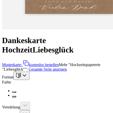
Dankeskarte
Hochzeit
Liebesglück
Musterkarte:
kostenlos bestellen
Mehr
"
Hochzeitspapeterie
"Liebesglück"
":
Gesamte Serie anzeigen
Format
Farbe
Veredelung