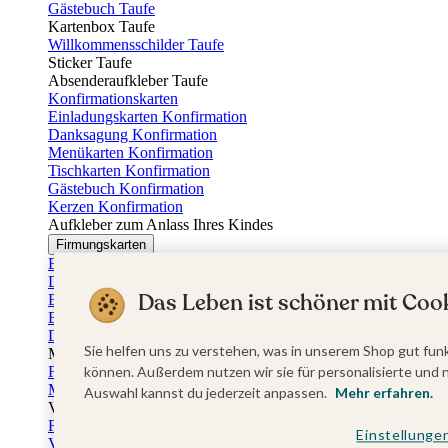
Gästebuch Taufe
Kartenbox Taufe
Willkommensschilder Taufe
Sticker Taufe
Absenderaufkleber Taufe
Konfirmationskarten
Einladungskarten Konfirmation
Danksagung Konfirmation
Menükarten Konfirmation
Tischkarten Konfirmation
Gästebuch Konfirmation
Kerzen Konfirmation
Aufkleber zum Anlass Ihres Kindes
Firmungskarten
Einladungskarten Firmung
Dankeskarten Firmung
Das Leben ist schöner mit Cook
Einschulungskarten
Einladungskarten Einschulung
Danksagung Einschulung
Sie helfen uns zu verstehen, was in unserem Shop gut funk
Muttertag
Fotogeschenke Muttertag
können. Außerdem nutzen wir sie für personalisierte und 
Muttertagskarten
Auswahl kannst du jederzeit anpassen.
Mehr erfahren.
Vatertag
Fotogeschenke Vatertag
Einstellunge
Vatertagskarten