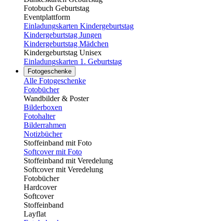
Fotobuch Geburtstag
Eventplattform
Einladungskarten Kindergeburtstag
Kindergeburtstag Jungen
Kindergeburtstag Mädchen
Kindergeburtstag Unisex
Einladungskarten 1. Geburtstag
Fotogeschenke
Alle Fotogeschenke
Fotobücher
Wandbilder & Poster
Bilderboxen
Fotohalter
Bilderrahmen
Notizbücher
Stoffeinband mit Foto
Softcover mit Foto
Stoffeinband mit Veredelung
Softcover mit Veredelung
Fotobücher
Hardcover
Softcover
Stoffeinband
Layflat