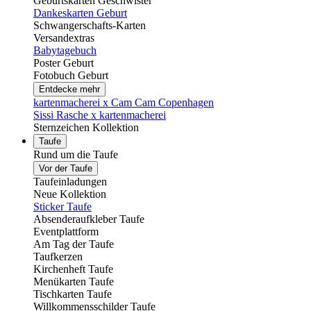
Geburtskarten Geschwister
Dankeskarten Geburt
Schwangerschafts-Karten
Versandextras
Babytagebuch
Poster Geburt
Fotobuch Geburt
Entdecke mehr
kartenmacherei x Cam Cam Copenhagen
Sissi Rasche x kartenmacherei
Sternzeichen Kollektion
Taufe
Rund um die Taufe
Vor der Taufe
Taufeinladungen
Neue Kollektion
Sticker Taufe
Absenderaufkleber Taufe
Eventplattform
Am Tag der Taufe
Taufkerzen
Kirchenheft Taufe
Menükarten Taufe
Tischkarten Taufe
Willkommensschilder Taufe