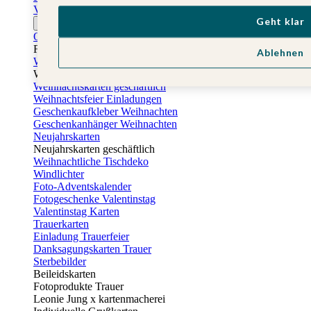
Vatertagskarten
Geht klar
Ostern
Osterkarten
Fotogeschenke zu Ostern
Ablehnen
Weihnachtskarten
Weihnachtskarten selbst gestalten
Weihnachtskarten geschäftlich
Weihnachtsfeier Einladungen
Geschenkaufkleber Weihnachten
Geschenkanhänger Weihnachten
Neujahrskarten
Neujahrskarten geschäftlich
Weihnachtliche Tischdeko
Windlichter
Foto-Adventskalender
Fotogeschenke Valentinstag
Valentinstag Karten
Trauerkarten
Einladung Trauerfeier
Danksagungskarten Trauer
Sterbebilder
Beileidskarten
Fotoprodukte Trauer
Leonie Jung x kartenmacherei