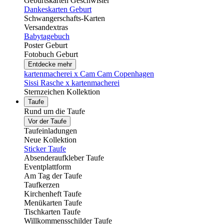
Geburtskarten Geschwister
Dankeskarten Geburt
Schwangerschafts-Karten
Versandextras
Babytagebuch
Poster Geburt
Fotobuch Geburt
Entdecke mehr
kartenmacherei x Cam Cam Copenhagen
Sissi Rasche x kartenmacherei
Sternzeichen Kollektion
Taufe
Rund um die Taufe
Vor der Taufe
Taufeinladungen
Neue Kollektion
Sticker Taufe
Absenderaufkleber Taufe
Eventplattform
Am Tag der Taufe
Taufkerzen
Kirchenheft Taufe
Menükarten Taufe
Tischkarten Taufe
Willkommensschilder Taufe