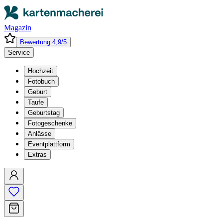
Magazin
Bewertung 4,9/5
Service
Hochzeit
Fotobuch
Geburt
Taufe
Geburtstag
Fotogeschenke
Anlässe
Eventplattform
Extras