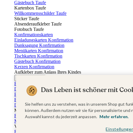
Gästebuch Taufe
Kartenbox Taufe
Willkommensschilder Taufe
Sticker Taufe
Absenderaufkleber Taufe
Fotobuch Taufe
Konfirmationskarten
Einladungskarten Konfirmation
Danksagung Konfirmation
Menükarten Konfirmation
Tischkarten Konfirmation
Gästebuch Konfirmation
Kerzen Konfirmation
Aufkleber zum Anlass Ihres Kindes
Firmungskarten
Einladungskarten Firmung
Das Leben ist schöner mit Cook
Dankeskarten Firmung
Einschulungskarten
Einladungskarten Einschulung
Sie helfen uns zu verstehen, was in unserem Shop gut funk
Danksagung Einschulung
Muttertag
können. Außerdem nutzen wir sie für personalisierte und 
Fotogeschenke Muttertag
Auswahl kannst du jederzeit anpassen.
Mehr erfahren.
Muttertagskarten
Vatertag
Einstellunge
Fotogeschenke Vatertag