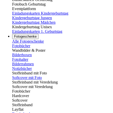
Fotobuch Geburtstag
Eventplattform
Einladungskarten Kindergeburtstag
Kindergeburtstag Jungen
Kindergeburtstag Mädchen
Kindergeburtstag Unisex
Einladungskarten 1. Geburtstag
Fotogeschenke
Alle Fotogeschenke
Fotobücher
Wandbilder & Poster
Bilderboxen
Fotohalter
Bilderrahmen
Notizbücher
Stoffeinband mit Foto
Softcover mit Foto
Stoffeinband mit Veredelung
Softcover mit Veredelung
Fotobücher
Hardcover
Softcover
Stoffeinband
Layflat