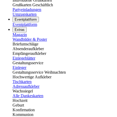
Individuelle Grußkarten
Grußkarten Geschäftlich
Partyeinladungen
Umzugskarten
Eventplattform
Eventplattform
Extras
Magazin
Wandbilder & Poster
Briefumschläge
Absenderaufkleber
Empfängeraufkleber
Einlegeblätter
Gestaltungsservice
Einleger
Gestaltungsservice Weihnachten
Hochwertige Aufkleber
Tischkarten
Adressaufkleber
Wachssiegel
Alle Dankeskarten
Hochzeit
Geburt
Konfirmation
Kommunion