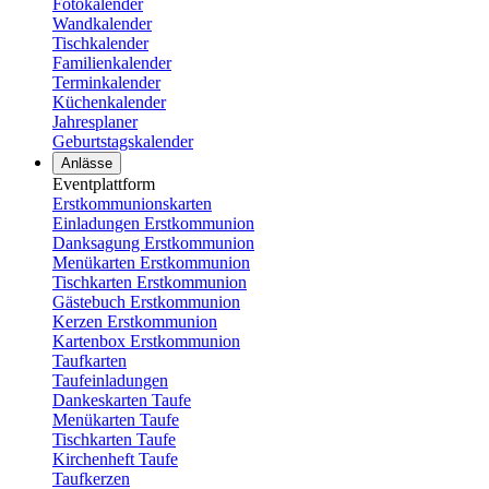
Fotokalender
Wandkalender
Tischkalender
Familienkalender
Terminkalender
Küchenkalender
Jahresplaner
Geburtstagskalender
Anlässe
Eventplattform
Erstkommunionskarten
Einladungen Erstkommunion
Danksagung Erstkommunion
Menükarten Erstkommunion
Tischkarten Erstkommunion
Gästebuch Erstkommunion
Kerzen Erstkommunion
Kartenbox Erstkommunion
Taufkarten
Taufeinladungen
Dankeskarten Taufe
Menükarten Taufe
Tischkarten Taufe
Kirchenheft Taufe
Taufkerzen