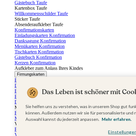
Gästebuch Taufe
Kartenbox Taufe
Willkommensschilder Taufe
Sticker Taufe
Absenderaufkleber Taufe
Konfirmationskarten
Einladungskarten Konfirmation
Danksagung Konfirmation
Menükarten Konfirmation
Tischkarten Konfirmation
Gästebuch Konfirmation
Kerzen Konfirmation
Aufkleber zum Anlass Ihres Kindes
Firmungskarten
Einladungskarten Firmung
Dankeskarten Firmung
Das Leben ist schöner mit Cook
Einschulungskarten
Einladungskarten Einschulung
Danksagung Einschulung
Sie helfen uns zu verstehen, was in unserem Shop gut funk
Muttertag
Fotogeschenke Muttertag
können. Außerdem nutzen wir sie für personalisierte und 
Muttertagskarten
Auswahl kannst du jederzeit anpassen.
Mehr erfahren.
Vatertag
Fotogeschenke Vatertag
Einstellunge
Vatertagskarten