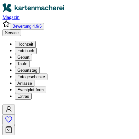
Magazin
Bewertung 4,9/5
Service
Hochzeit
Fotobuch
Geburt
Taufe
Geburtstag
Fotogeschenke
Anlässe
Eventplattform
Extras