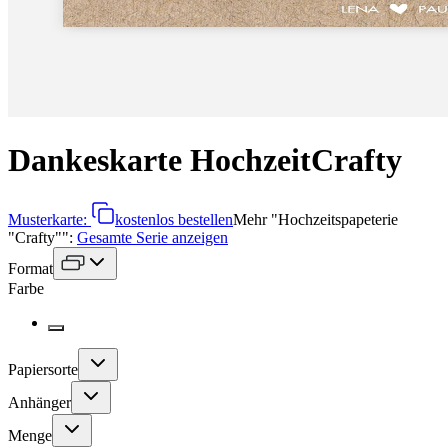
Dankeskarte Hochzeit
Crafty
Musterkarte:
kostenlos bestellen
Mehr
"
Hochzeitspapeterie
"Crafty"
":
Gesamte Serie anzeigen
Format
Farbe
Papiersorte
Anhänger
Menge