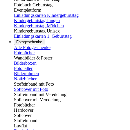
Fotobuch Geburtstag
Eventplattform
Einladungskarten Kindergeburtstag
Kindergeburtstag Jungen
Kindergeburtstag Mädchen
Kindergeburtstag Unisex
Einladungskarten 1. Geburtstag
Fotogeschenke
Alle Fotogeschenke
Fotobücher
Wandbilder & Poster
Bilderboxen
Fotohalter
Bilderrahmen
Notizbücher
Stoffeinband mit Foto
Softcover mit Foto
Stoffeinband mit Veredelung
Softcover mit Veredelung
Fotobücher
Hardcover
Softcover
Stoffeinband
Layflat