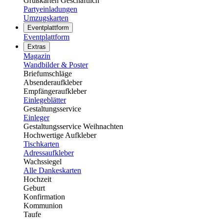
Grußkarten Geschäftlich
Partyeinladungen
Umzugskarten
Eventplattform
Eventplattform
Extras
Magazin
Wandbilder & Poster
Briefumschläge
Absenderaufkleber
Empfängeraufkleber
Einlegeblätter
Gestaltungsservice
Einleger
Gestaltungsservice Weihnachten
Hochwertige Aufkleber
Tischkarten
Adressaufkleber
Wachssiegel
Alle Dankeskarten
Hochzeit
Geburt
Konfirmation
Kommunion
Taufe