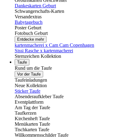
Geburtskarten Geschwister
Dankeskarten Geburt
Schwangerschafts-Karten
Versandextras
Babytagebuch
Poster Geburt
Fotobuch Geburt
Entdecke mehr
kartenmacherei x Cam Cam Copenhagen
Sissi Rasche x kartenmacherei
Sternzeichen Kollektion
Taufe
Rund um die Taufe
Vor der Taufe
Taufeinladungen
Neue Kollektion
Sticker Taufe
Absenderaufkleber Taufe
Eventplattform
Am Tag der Taufe
Taufkerzen
Kirchenheft Taufe
Menükarten Taufe
Tischkarten Taufe
Willkommensschilder Taufe