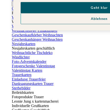
Ostern
Geht klar
Osterkarten
Fotogeschenke zu Ostern
Weihnachtskarten
Ablehnen
Weihnachtskarten selbst gestalten
Weihnachtskarten geschäftlich
Weihnachtsfeier Einladungen
Geschenkaufkleber Weihnachten
Geschenkanhänger Weihnachten
Neujahrskarten
Neujahrskarten geschäftlich
Weihnachtliche Tischdeko
Windlichter
Foto-Adventskalender
Fotogeschenke Valentinstag
Valentinstag Karten
Trauerkarten
Einladung Trauerfeier
Danksagungskarten Trauer
Sterbebilder
Beileidskarten
Fotoprodukte Trauer
Leonie Jung x kartenmacherei
Individuelle Grußkarten