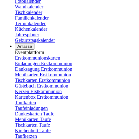
Fotokalender
Wandkalender
Tischkalender
Familienkalender
Terminkalender
Küchenkalender
Jahresplaner
Geburtstagskalender
Anlässe
Eventplattform
Erstkommunionskarten
Einladungen Erstkommunion
Danksagung Erstkommunion
Menükarten Erstkommunion
Tischkarten Erstkommunion
Gästebuch Erstkommunion
Kerzen Erstkommunion
Kartenbox Erstkommunion
Taufkarten
Taufeinladungen
Dankeskarten Taufe
Menükarten Taufe
Tischkarten Taufe
Kirchenheft Taufe
Taufkerzen