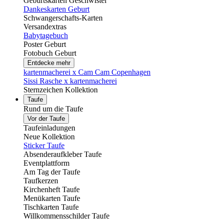
Geburtskarten Geschwister
Dankeskarten Geburt
Schwangerschafts-Karten
Versandextras
Babytagebuch
Poster Geburt
Fotobuch Geburt
Entdecke mehr
kartenmacherei x Cam Cam Copenhagen
Sissi Rasche x kartenmacherei
Sternzeichen Kollektion
Taufe
Rund um die Taufe
Vor der Taufe
Taufeinladungen
Neue Kollektion
Sticker Taufe
Absenderaufkleber Taufe
Eventplattform
Am Tag der Taufe
Taufkerzen
Kirchenheft Taufe
Menükarten Taufe
Tischkarten Taufe
Willkommensschilder Taufe