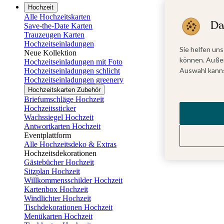
Hochzeit
Alle Hochzeitskarten
Da
Save-the-Date Karten
Trauzeugen Karten
Hochzeitseinladungen
Sie helfen uns
Neue Kollektion
können. Außer
Hochzeitseinladungen mit Foto
Auswahl kanns
Hochzeitseinladungen schlicht
Hochzeitseinladungen greenery
Hochzeitskarten Zubehör
Briefumschläge Hochzeit
Hochzeitssticker
Wachssiegel Hochzeit
Antwortkarten Hochzeit
Eventplattform
Alle Hochzeitsdeko & Extras
Hochzeitsdekorationen
Gästebücher Hochzeit
Sitzplan Hochzeit
Willkommensschilder Hochzeit
Kartenbox Hochzeit
Windlichter Hochzeit
Tischdekorationen Hochzeit
Menükarten Hochzeit