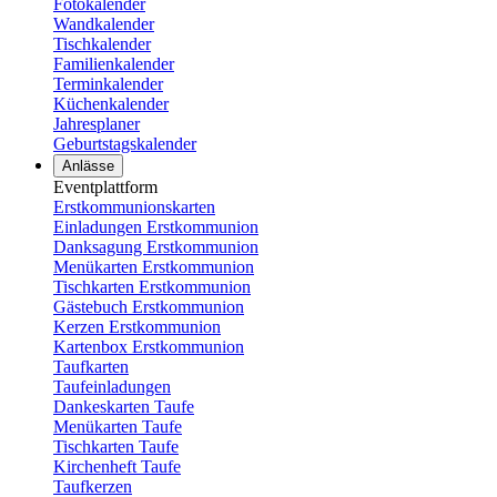
Fotokalender
Wandkalender
Tischkalender
Familienkalender
Terminkalender
Küchenkalender
Jahresplaner
Geburtstagskalender
Anlässe
Eventplattform
Erstkommunionskarten
Einladungen Erstkommunion
Danksagung Erstkommunion
Menükarten Erstkommunion
Tischkarten Erstkommunion
Gästebuch Erstkommunion
Kerzen Erstkommunion
Kartenbox Erstkommunion
Taufkarten
Taufeinladungen
Dankeskarten Taufe
Menükarten Taufe
Tischkarten Taufe
Kirchenheft Taufe
Taufkerzen