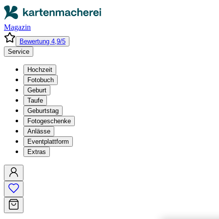
Magazin
Bewertung 4,9/5
Service
Hochzeit
Fotobuch
Geburt
Taufe
Geburtstag
Fotogeschenke
Anlässe
Eventplattform
Extras