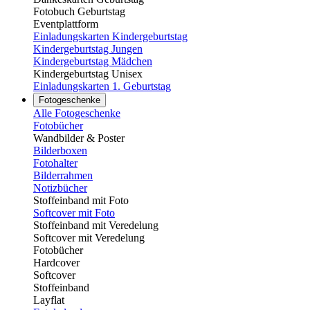
Fotobuch Geburtstag
Eventplattform
Einladungskarten Kindergeburtstag
Kindergeburtstag Jungen
Kindergeburtstag Mädchen
Kindergeburtstag Unisex
Einladungskarten 1. Geburtstag
Fotogeschenke
Alle Fotogeschenke
Fotobücher
Wandbilder & Poster
Bilderboxen
Fotohalter
Bilderrahmen
Notizbücher
Stoffeinband mit Foto
Softcover mit Foto
Stoffeinband mit Veredelung
Softcover mit Veredelung
Fotobücher
Hardcover
Softcover
Stoffeinband
Layflat