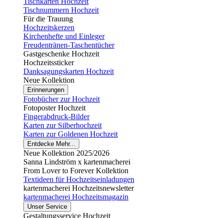
Tischkarten Hochzeit
Tischnummern Hochzeit
Für die Trauung
Hochzeitskerzen
Kirchenhefte und Einleger
Freudentränen-Taschentücher
Gastgeschenke Hochzeit
Hochzeitssticker
Danksagungskarten Hochzeit
Neue Kollektion
Erinnerungen
Fotobücher zur Hochzeit
Fotoposter Hochzeit
Fingerabdruck-Bilder
Karten zur Silberhochzeit
Karten zur Goldenen Hochzeit
Entdecke Mehr...
Neue Kollektion 2025/2026
Sanna Lindström x kartenmacherei
From Lover to Forever Kollektion
Textideen für Hochzeitseinladungen
kartenmacherei Hochzeitsnewsletter
kartenmacherei Hochzeitsmagazin
Unser Service
Gestaltungsservice Hochzeit