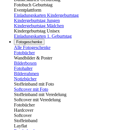
Fotobuch Geburtstag
Eventplattform
Einladungskarten Kindergeburtstag
Kindergeburtstag Jungen
Kindergeburtstag Mädchen
Kindergeburtstag Unisex
Einladungskarten 1. Geburtstag
Fotogeschenke
Alle Fotogeschenke
Fotobücher
Wandbilder & Poster
Bilderboxen
Fotohalter
Bilderrahmen
Notizbücher
Stoffeinband mit Foto
Softcover mit Foto
Stoffeinband mit Veredelung
Softcover mit Veredelung
Fotobücher
Hardcover
Softcover
Stoffeinband
Layflat