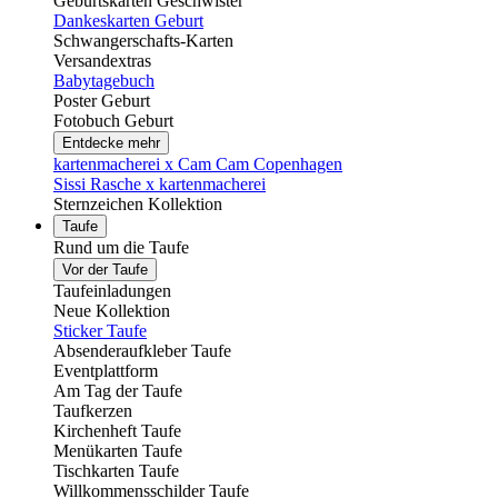
Geburtskarten Geschwister
Dankeskarten Geburt
Schwangerschafts-Karten
Versandextras
Babytagebuch
Poster Geburt
Fotobuch Geburt
Entdecke mehr
kartenmacherei x Cam Cam Copenhagen
Sissi Rasche x kartenmacherei
Sternzeichen Kollektion
Taufe
Rund um die Taufe
Vor der Taufe
Taufeinladungen
Neue Kollektion
Sticker Taufe
Absenderaufkleber Taufe
Eventplattform
Am Tag der Taufe
Taufkerzen
Kirchenheft Taufe
Menükarten Taufe
Tischkarten Taufe
Willkommensschilder Taufe