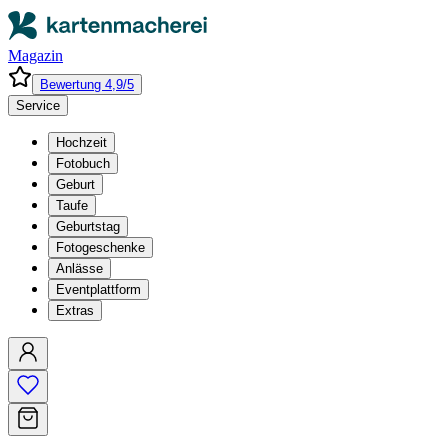
Magazin
Bewertung 4,9/5
Service
Hochzeit
Fotobuch
Geburt
Taufe
Geburtstag
Fotogeschenke
Anlässe
Eventplattform
Extras