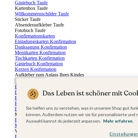
Gästebuch Taufe
Kartenbox Taufe
Willkommensschilder Taufe
Sticker Taufe
Absenderaufkleber Taufe
Fotobuch Taufe
Konfirmationskarten
Einladungskarten Konfirmation
Danksagung Konfirmation
Menükarten Konfirmation
Tischkarten Konfirmation
Gästebuch Konfirmation
Kerzen Konfirmation
Aufkleber zum Anlass Ihres Kindes
Firmungskarten
Einladungskarten Firmung
Das Leben ist schöner mit Cook
Dankeskarten Firmung
Einschulungskarten
Einladungskarten Einschulung
Sie helfen uns zu verstehen, was in unserem Shop gut funk
Danksagung Einschulung
Muttertag
können. Außerdem nutzen wir sie für personalisierte und 
Fotogeschenke Muttertag
Auswahl kannst du jederzeit anpassen.
Mehr erfahren.
Muttertagskarten
Vatertag
Einstellunge
Fotogeschenke Vatertag