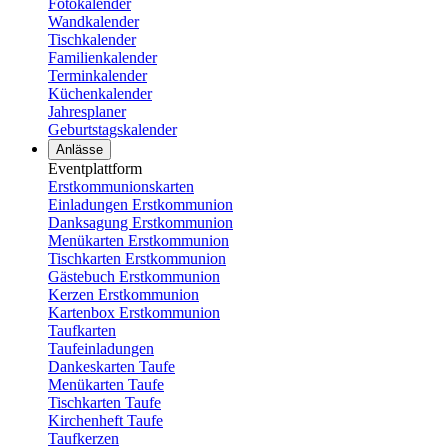
Fotokalender
Wandkalender
Tischkalender
Familienkalender
Terminkalender
Küchenkalender
Jahresplaner
Geburtstagskalender
Anlässe
Eventplattform
Erstkommunionskarten
Einladungen Erstkommunion
Danksagung Erstkommunion
Menükarten Erstkommunion
Tischkarten Erstkommunion
Gästebuch Erstkommunion
Kerzen Erstkommunion
Kartenbox Erstkommunion
Taufkarten
Taufeinladungen
Dankeskarten Taufe
Menükarten Taufe
Tischkarten Taufe
Kirchenheft Taufe
Taufkerzen