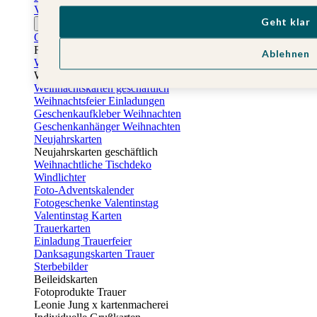
Vatertagskarten
Geht klar
Ostern
Osterkarten
Fotogeschenke zu Ostern
Ablehnen
Weihnachtskarten
Weihnachtskarten selbst gestalten
Weihnachtskarten geschäftlich
Weihnachtsfeier Einladungen
Geschenkaufkleber Weihnachten
Geschenkanhänger Weihnachten
Neujahrskarten
Neujahrskarten geschäftlich
Weihnachtliche Tischdeko
Windlichter
Foto-Adventskalender
Fotogeschenke Valentinstag
Valentinstag Karten
Trauerkarten
Einladung Trauerfeier
Danksagungskarten Trauer
Sterbebilder
Beileidskarten
Fotoprodukte Trauer
Leonie Jung x kartenmacherei