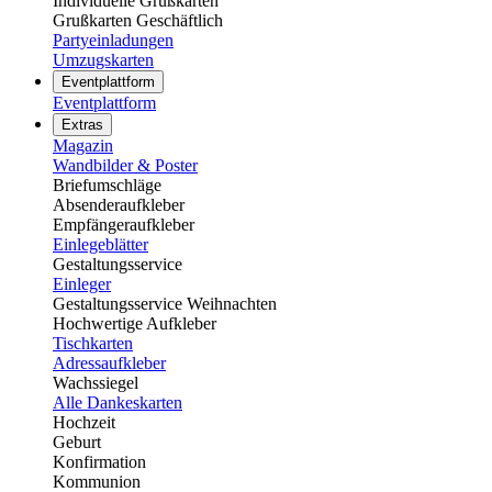
Individuelle Grußkarten
Grußkarten Geschäftlich
Partyeinladungen
Umzugskarten
Eventplattform
Eventplattform
Extras
Magazin
Wandbilder & Poster
Briefumschläge
Absenderaufkleber
Empfängeraufkleber
Einlegeblätter
Gestaltungsservice
Einleger
Gestaltungsservice Weihnachten
Hochwertige Aufkleber
Tischkarten
Adressaufkleber
Wachssiegel
Alle Dankeskarten
Hochzeit
Geburt
Konfirmation
Kommunion