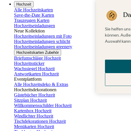
Hochzeit
Alle Hochzeitskarten
Da
Save-the-Date Karten
Trauzeugen Karten
Hochzeitseinladungen
Sie helfen uns
Neue Kollektion
können. Außer
Hochzeitseinladungen mit Foto
Auswahl kanns
Hochzeitseinladungen schlicht
Hochzeitseinladungen greenery
Hochzeitskarten Zubehör
Briefumschläge Hochzeit
Hochzeitssticker
Wachssiegel Hochzeit
Antwortkarten Hochzeit
Eventplattform
Alle Hochzeitsdeko & Extras
Hochzeitsdekorationen
Gästebücher Hochzeit
Sitzplan Hochzeit
Willkommensschilder Hochzeit
Kartenbox Hochzeit
Windlichter Hochzeit
Tischdekorationen Hochzeit
Menükarten Hochzeit