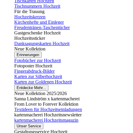
Tischkarten Hochzeit
Tischnummern Hochzeit
Für die Trauung
Hochzeitskerzen
Kirchenhefte und Einleger
Freudentränen-Taschentücher
Gastgeschenke Hochzeit
Hochzeitssticker
Danksagungskarten Hochzeit
Neue Kollektion
Erinnerungen
Fotobücher zur Hochzeit
Fotoposter Hochzeit
Fingerabdruck-Bilder
Karten zur Silberhochzeit
Karten zur Goldenen Hochzeit
Entdecke Mehr...
Neue Kollektion 2025/2026
Sanna Lindström x kartenmacherei
From Lover to Forever Kollektion
Textideen für Hochzeitseinladungen
kartenmacherei Hochzeitsnewsletter
kartenmacherei Hochzeitsmagazin
Unser Service
Gestaltungsservice Hochzeit