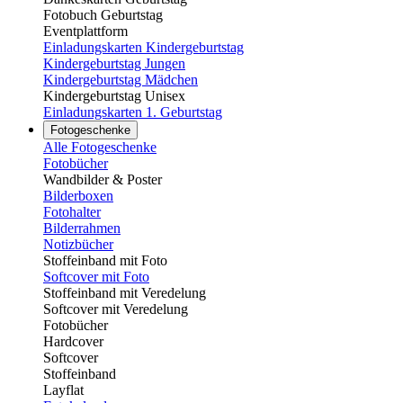
Fotobuch Geburtstag
Eventplattform
Einladungskarten Kindergeburtstag
Kindergeburtstag Jungen
Kindergeburtstag Mädchen
Kindergeburtstag Unisex
Einladungskarten 1. Geburtstag
Fotogeschenke
Alle Fotogeschenke
Fotobücher
Wandbilder & Poster
Bilderboxen
Fotohalter
Bilderrahmen
Notizbücher
Stoffeinband mit Foto
Softcover mit Foto
Stoffeinband mit Veredelung
Softcover mit Veredelung
Fotobücher
Hardcover
Softcover
Stoffeinband
Layflat