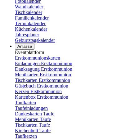
Fotokalender
Wandkalender
Tischkalender
Familienkalender
Terminkalender
Küchenkalender
Jahresplaner
Geburtstagskalender
Anlässe
Eventplattform
Erstkommunionskarten
Einladungen Erstkommunion
Danksagung Erstkommunion
Menükarten Erstkommunion
Tischkarten Erstkommunion
Gästebuch Erstkommunion
Kerzen Erstkommunion
Kartenbox Erstkommunion
Taufkarten
Taufeinladungen
Dankeskarten Taufe
Menükarten Taufe
Tischkarten Taufe
Kirchenheft Taufe
Taufkerzen