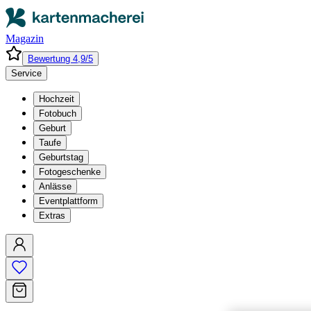
Magazin
Bewertung 4,9/5
Service
Hochzeit
Fotobuch
Geburt
Taufe
Geburtstag
Fotogeschenke
Anlässe
Eventplattform
Extras