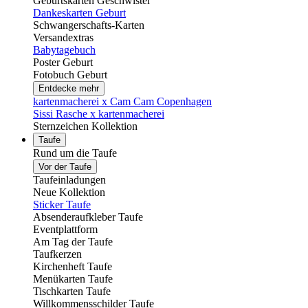
Geburtskarten Geschwister
Dankeskarten Geburt
Schwangerschafts-Karten
Versandextras
Babytagebuch
Poster Geburt
Fotobuch Geburt
Entdecke mehr
kartenmacherei x Cam Cam Copenhagen
Sissi Rasche x kartenmacherei
Sternzeichen Kollektion
Taufe
Rund um die Taufe
Vor der Taufe
Taufeinladungen
Neue Kollektion
Sticker Taufe
Absenderaufkleber Taufe
Eventplattform
Am Tag der Taufe
Taufkerzen
Kirchenheft Taufe
Menükarten Taufe
Tischkarten Taufe
Willkommensschilder Taufe