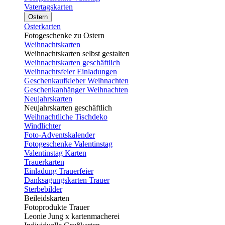
Vatertagskarten
Ostern
Osterkarten
Fotogeschenke zu Ostern
Weihnachtskarten
Weihnachtskarten selbst gestalten
Weihnachtskarten geschäftlich
Weihnachtsfeier Einladungen
Geschenkaufkleber Weihnachten
Geschenkanhänger Weihnachten
Neujahrskarten
Neujahrskarten geschäftlich
Weihnachtliche Tischdeko
Windlichter
Foto-Adventskalender
Fotogeschenke Valentinstag
Valentinstag Karten
Trauerkarten
Einladung Trauerfeier
Danksagungskarten Trauer
Sterbebilder
Beileidskarten
Fotoprodukte Trauer
Leonie Jung x kartenmacherei