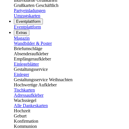
Individuelle Grußkarten
Grußkarten Geschäftlich
Partyeinladungen
Umzugskarten
Eventplattform
Eventplattform
Extras
Magazin
Wandbilder & Poster
Briefumschläge
Absenderaufkleber
Empfängeraufkleber
Einlegeblätter
Gestaltungsservice
Einleger
Gestaltungsservice Weihnachten
Hochwertige Aufkleber
Tischkarten
Adressaufkleber
Wachssiegel
Alle Dankeskarten
Hochzeit
Geburt
Konfirmation
Kommunion