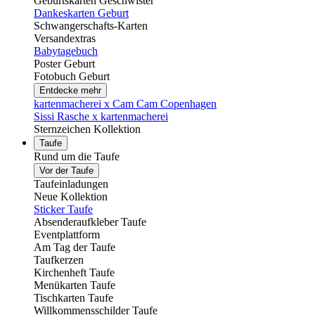
Geburtskarten Geschwister
Dankeskarten Geburt
Schwangerschafts-Karten
Versandextras
Babytagebuch
Poster Geburt
Fotobuch Geburt
Entdecke mehr
kartenmacherei x Cam Cam Copenhagen
Sissi Rasche x kartenmacherei
Sternzeichen Kollektion
Taufe
Rund um die Taufe
Vor der Taufe
Taufeinladungen
Neue Kollektion
Sticker Taufe
Absenderaufkleber Taufe
Eventplattform
Am Tag der Taufe
Taufkerzen
Kirchenheft Taufe
Menükarten Taufe
Tischkarten Taufe
Willkommensschilder Taufe