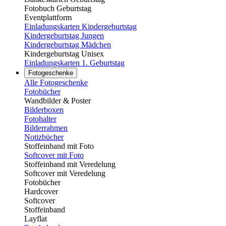
Fotobuch Geburtstag
Eventplattform
Einladungskarten Kindergeburtstag
Kindergeburtstag Jungen
Kindergeburtstag Mädchen
Kindergeburtstag Unisex
Einladungskarten 1. Geburtstag
Fotogeschenke
Alle Fotogeschenke
Fotobücher
Wandbilder & Poster
Bilderboxen
Fotohalter
Bilderrahmen
Notizbücher
Stoffeinband mit Foto
Softcover mit Foto
Stoffeinband mit Veredelung
Softcover mit Veredelung
Fotobücher
Hardcover
Softcover
Stoffeinband
Layflat