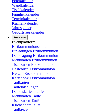
Fotokalender
Wandkalender
Tischkalender
Familienkalender
Terminkalender
Küchenkalender
Jahresplaner
Geburtstagskalender
Anlässe
Eventplattform
Erstkommunionskarten
Einladungen Erstkommunion
Danksagung Erstkommunion
Menükarten Erstkommunion
Tischkarten Erstkommunion
Gästebuch Erstkommunion
Kerzen Erstkommunion
Kartenbox Erstkommunion
Taufkarten
Taufeinladungen
Dankeskarten Taufe
Menükarten Taufe
Tischkarten Taufe
Kirchenheft Taufe
Taufkerzen