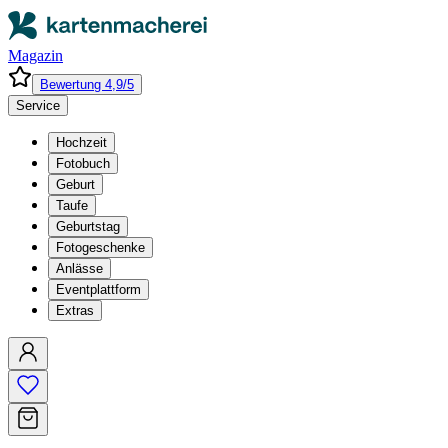
Magazin
Bewertung 4,9/5
Service
Hochzeit
Fotobuch
Geburt
Taufe
Geburtstag
Fotogeschenke
Anlässe
Eventplattform
Extras