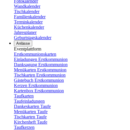
Fotokalender
Wandkalender
Tischkalender
Familienkalender
Terminkalender
Küchenkalender
Jahresplaner
Geburtstagskalender
Anlässe
Eventplattform
Erstkommunionskarten
Einladungen Erstkommunion
Danksagung Erstkommunion
Menükarten Erstkommunion
Tischkarten Erstkommunion
Gästebuch Erstkommunion
Kerzen Erstkommunion
Kartenbox Erstkommunion
Taufkarten
Taufeinladungen
Dankeskarten Taufe
Menükarten Taufe
Tischkarten Taufe
Kirchenheft Taufe
Taufkerzen