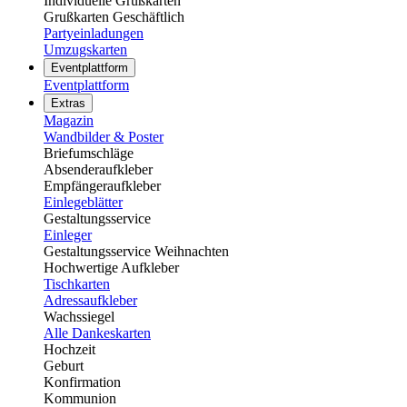
Individuelle Grußkarten
Grußkarten Geschäftlich
Partyeinladungen
Umzugskarten
Eventplattform
Eventplattform
Extras
Magazin
Wandbilder & Poster
Briefumschläge
Absenderaufkleber
Empfängeraufkleber
Einlegeblätter
Gestaltungsservice
Einleger
Gestaltungsservice Weihnachten
Hochwertige Aufkleber
Tischkarten
Adressaufkleber
Wachssiegel
Alle Dankeskarten
Hochzeit
Geburt
Konfirmation
Kommunion