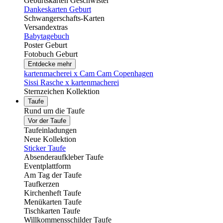
Geburtskarten Geschwister
Dankeskarten Geburt
Schwangerschafts-Karten
Versandextras
Babytagebuch
Poster Geburt
Fotobuch Geburt
Entdecke mehr
kartenmacherei x Cam Cam Copenhagen
Sissi Rasche x kartenmacherei
Sternzeichen Kollektion
Taufe
Rund um die Taufe
Vor der Taufe
Taufeinladungen
Neue Kollektion
Sticker Taufe
Absenderaufkleber Taufe
Eventplattform
Am Tag der Taufe
Taufkerzen
Kirchenheft Taufe
Menükarten Taufe
Tischkarten Taufe
Willkommensschilder Taufe