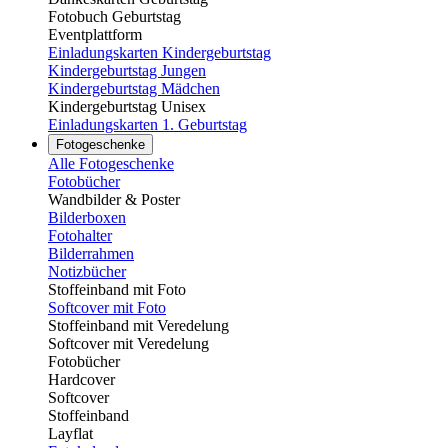
Fotobuch Geburtstag
Eventplattform
Einladungskarten Kindergeburtstag
Kindergeburtstag Jungen
Kindergeburtstag Mädchen
Kindergeburtstag Unisex
Einladungskarten 1. Geburtstag
Fotogeschenke
Alle Fotogeschenke
Fotobücher
Wandbilder & Poster
Bilderboxen
Fotohalter
Bilderrahmen
Notizbücher
Stoffeinband mit Foto
Softcover mit Foto
Stoffeinband mit Veredelung
Softcover mit Veredelung
Fotobücher
Hardcover
Softcover
Stoffeinband
Layflat