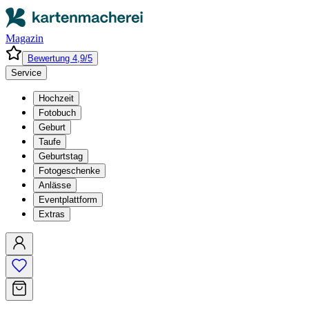
Magazin
Bewertung 4,9/5
Service
Hochzeit
Fotobuch
Geburt
Taufe
Geburtstag
Fotogeschenke
Anlässe
Eventplattform
Extras