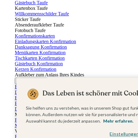
Gästebuch Taufe
Kartenbox Taufe
Willkommensschilder Taufe
Sticker Taufe
Absenderaufkleber Taufe
Fotobuch Taufe
Konfirmationskarten
Einladungskarten Konfirmation
Danksagung Konfirmation
Menükarten Konfirmation
Tischkarten Konfirmation
Gästebuch Konfirmation
Kerzen Konfirmation
Aufkleber zum Anlass Ihres Kindes
Firmungskarten
Einladungskarten Firmung
Das Leben ist schöner mit Cook
Dankeskarten Firmung
Einschulungskarten
Einladungskarten Einschulung
Sie helfen uns zu verstehen, was in unserem Shop gut funk
Danksagung Einschulung
Muttertag
können. Außerdem nutzen wir sie für personalisierte und 
Fotogeschenke Muttertag
Auswahl kannst du jederzeit anpassen.
Mehr erfahren.
Muttertagskarten
Vatertag
Einstellunge
Fotogeschenke Vatertag