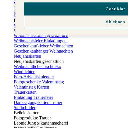
Vatertagskarten
Geht klar
Ostern
Osterkarten
Fotogeschenke zu Ostern
Ablehnen
Weihnachtskarten
Weihnachtskarten selbst gestalten
Weihnachtskarten geschäftlich
Weihnachtsfeier Einladungen
Geschenkaufkleber Weihnachten
Geschenkanhänger Weihnachten
Neujahrskarten
Neujahrskarten geschäftlich
Weihnachtliche Tischdeko
Windlichter
Foto-Adventskalender
Fotogeschenke Valentinstag
Valentinstag Karten
Trauerkarten
Einladung Trauerfeier
Danksagungskarten Trauer
Sterbebilder
Beileidskarten
Fotoprodukte Trauer
Leonie Jung x kartenmacherei