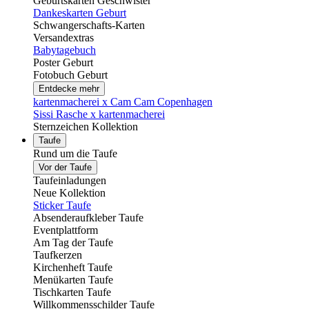
Geburtskarten Geschwister
Dankeskarten Geburt
Schwangerschafts-Karten
Versandextras
Babytagebuch
Poster Geburt
Fotobuch Geburt
Entdecke mehr
kartenmacherei x Cam Cam Copenhagen
Sissi Rasche x kartenmacherei
Sternzeichen Kollektion
Taufe
Rund um die Taufe
Vor der Taufe
Taufeinladungen
Neue Kollektion
Sticker Taufe
Absenderaufkleber Taufe
Eventplattform
Am Tag der Taufe
Taufkerzen
Kirchenheft Taufe
Menükarten Taufe
Tischkarten Taufe
Willkommensschilder Taufe