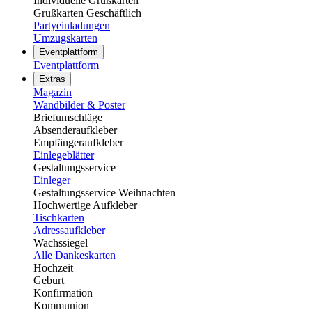
Individuelle Grußkarten
Grußkarten Geschäftlich
Partyeinladungen
Umzugskarten
Eventplattform
Eventplattform
Extras
Magazin
Wandbilder & Poster
Briefumschläge
Absenderaufkleber
Empfängeraufkleber
Einlegeblätter
Gestaltungsservice
Einleger
Gestaltungsservice Weihnachten
Hochwertige Aufkleber
Tischkarten
Adressaufkleber
Wachssiegel
Alle Dankeskarten
Hochzeit
Geburt
Konfirmation
Kommunion