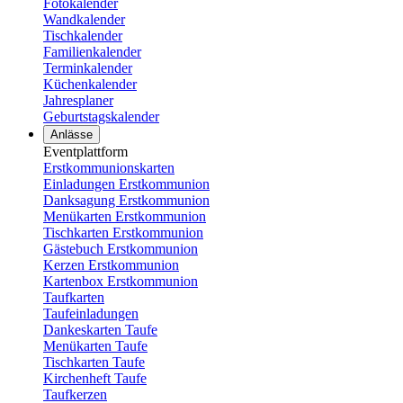
Fotokalender
Wandkalender
Tischkalender
Familienkalender
Terminkalender
Küchenkalender
Jahresplaner
Geburtstagskalender
Anlässe
Eventplattform
Erstkommunionskarten
Einladungen Erstkommunion
Danksagung Erstkommunion
Menükarten Erstkommunion
Tischkarten Erstkommunion
Gästebuch Erstkommunion
Kerzen Erstkommunion
Kartenbox Erstkommunion
Taufkarten
Taufeinladungen
Dankeskarten Taufe
Menükarten Taufe
Tischkarten Taufe
Kirchenheft Taufe
Taufkerzen