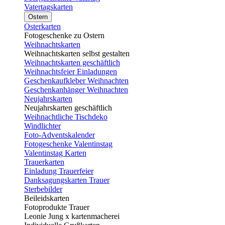
Vatertagskarten
Ostern
Osterkarten
Fotogeschenke zu Ostern
Weihnachtskarten
Weihnachtskarten selbst gestalten
Weihnachtskarten geschäftlich
Weihnachtsfeier Einladungen
Geschenkaufkleber Weihnachten
Geschenkanhänger Weihnachten
Neujahrskarten
Neujahrskarten geschäftlich
Weihnachtliche Tischdeko
Windlichter
Foto-Adventskalender
Fotogeschenke Valentinstag
Valentinstag Karten
Trauerkarten
Einladung Trauerfeier
Danksagungskarten Trauer
Sterbebilder
Beileidskarten
Fotoprodukte Trauer
Leonie Jung x kartenmacherei