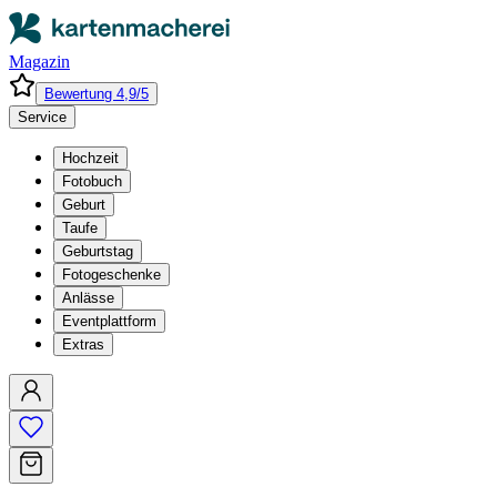
Magazin
Bewertung 4,9/5
Service
Hochzeit
Fotobuch
Geburt
Taufe
Geburtstag
Fotogeschenke
Anlässe
Eventplattform
Extras