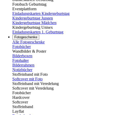
Fotobuch Geburtstag
Eventplattform
Einladungskarten Kindergeburtstag
Kindergeburtstag Jungen
Kindergeburtstag Mädchen
Kindergeburtstag Unisex
Einladungskarten 1. Geburtstag
Fotogeschenke
Alle Fotogeschenke
Fotobücher
Wandbilder & Poster
Bilderboxen
Fotohalter
Bilderrahmen
Notizbücher
Stoffeinband mit Foto
Softcover mit Foto
Stoffeinband mit Veredelung
Softcover mit Veredelung
Fotobücher
Hardcover
Softcover
Stoffeinband
Layflat