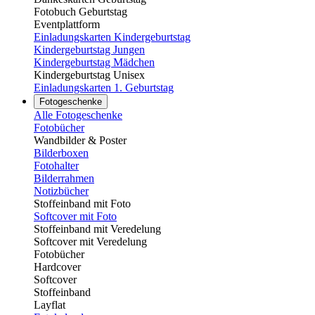
Fotobuch Geburtstag
Eventplattform
Einladungskarten Kindergeburtstag
Kindergeburtstag Jungen
Kindergeburtstag Mädchen
Kindergeburtstag Unisex
Einladungskarten 1. Geburtstag
Fotogeschenke
Alle Fotogeschenke
Fotobücher
Wandbilder & Poster
Bilderboxen
Fotohalter
Bilderrahmen
Notizbücher
Stoffeinband mit Foto
Softcover mit Foto
Stoffeinband mit Veredelung
Softcover mit Veredelung
Fotobücher
Hardcover
Softcover
Stoffeinband
Layflat