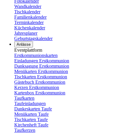
Fotokalender
Wandkalender
Tischkalender
Familienkalender
Terminkalender
Küchenkalender
Jahresplaner
Geburtstagskalender
Anlässe
Eventplattform
Erstkommunionskarten
Einladungen Erstkommunion
Danksagung Erstkommunion
Menükarten Erstkommunion
Tischkarten Erstkommunion
Gästebuch Erstkommunion
Kerzen Erstkommunion
Kartenbox Erstkommunion
Taufkarten
Taufeinladungen
Dankeskarten Taufe
Menükarten Taufe
Tischkarten Taufe
Kirchenheft Taufe
Taufkerzen