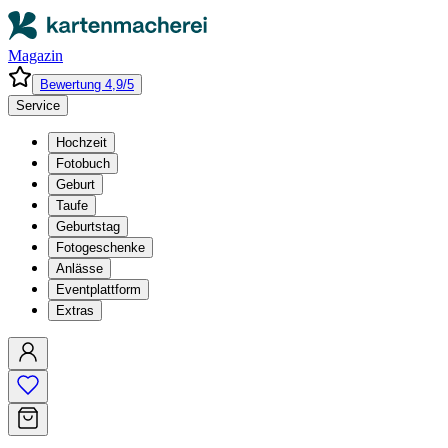
Magazin
Bewertung 4,9/5
Service
Hochzeit
Fotobuch
Geburt
Taufe
Geburtstag
Fotogeschenke
Anlässe
Eventplattform
Extras