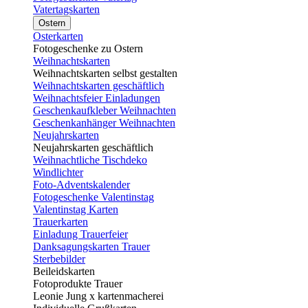
Vatertagskarten
Ostern
Osterkarten
Fotogeschenke zu Ostern
Weihnachtskarten
Weihnachtskarten selbst gestalten
Weihnachtskarten geschäftlich
Weihnachtsfeier Einladungen
Geschenkaufkleber Weihnachten
Geschenkanhänger Weihnachten
Neujahrskarten
Neujahrskarten geschäftlich
Weihnachtliche Tischdeko
Windlichter
Foto-Adventskalender
Fotogeschenke Valentinstag
Valentinstag Karten
Trauerkarten
Einladung Trauerfeier
Danksagungskarten Trauer
Sterbebilder
Beileidskarten
Fotoprodukte Trauer
Leonie Jung x kartenmacherei