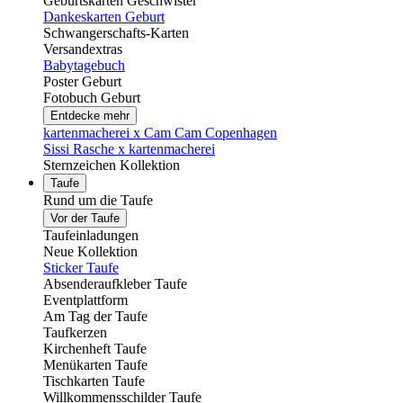
Geburtskarten Geschwister
Dankeskarten Geburt
Schwangerschafts-Karten
Versandextras
Babytagebuch
Poster Geburt
Fotobuch Geburt
Entdecke mehr
kartenmacherei x Cam Cam Copenhagen
Sissi Rasche x kartenmacherei
Sternzeichen Kollektion
Taufe
Rund um die Taufe
Vor der Taufe
Taufeinladungen
Neue Kollektion
Sticker Taufe
Absenderaufkleber Taufe
Eventplattform
Am Tag der Taufe
Taufkerzen
Kirchenheft Taufe
Menükarten Taufe
Tischkarten Taufe
Willkommensschilder Taufe