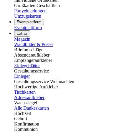
Individuelle Grußkarten
Grußkarten Geschäftlich
Partyeinladungen
Umzugskarten
Eventplattform
Eventplattform
Extras
Magazin
Wandbilder & Poster
Briefumschläge
Absenderaufkleber
Empfängeraufkleber
Einlegeblätter
Gestaltungsservice
Einleger
Gestaltungsservice Weihnachten
Hochwertige Aufkleber
Tischkarten
Adressaufkleber
Wachssiegel
Alle Dankeskarten
Hochzeit
Geburt
Konfirmation
Kommunion