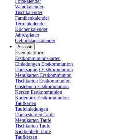
Fotokalender
Wandkalender
Tischkalender
Familienkalender
Terminkalender
Küchenkalender
Jahresplaner
Geburtstagskalender
Anlässe
Eventplattform
Erstkommunionskarten
Einladungen Erstkommunion
Danksagung Erstkommunion
Menükarten Erstkommunion
Tischkarten Erstkommunion
Gästebuch Erstkommunion
Kerzen Erstkommunion
Kartenbox Erstkommunion
Taufkarten
Taufeinladungen
Dankeskarten Taufe
Menükarten Taufe
Tischkarten Taufe
Kirchenheft Taufe
Taufkerzen