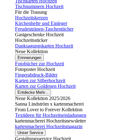
Tischkarten Hochzeit
Tischnummern Hochzeit
Für die Trauung
Hochzeitskerzen
Kirchenhefte und Einleger
Freudentränen-Taschentücher
Gastgeschenke Hochzeit
Hochzeitssticker
Danksagungskarten Hochzeit
Neue Kollektion
Erinnerungen
Fotobücher zur Hochzeit
Fotoposter Hochzeit
Fingerabdruck-Bilder
Karten zur Silberhochzeit
Karten zur Goldenen Hochzeit
Entdecke Mehr...
Neue Kollektion 2025/2026
Sanna Lindström x kartenmacherei
From Lover to Forever Kollektion
Textideen für Hochzeitseinladungen
kartenmacherei Hochzeitsnewsletter
kartenmacherei Hochzeitsmagazin
Unser Service
Gestaltungsservice Hochzeit