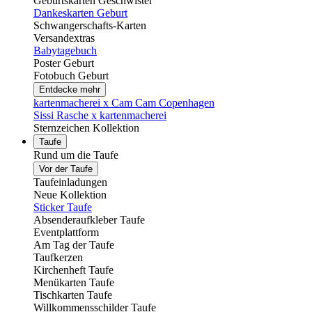
Geburtskarten Geschwister
Dankeskarten Geburt
Schwangerschafts-Karten
Versandextras
Babytagebuch
Poster Geburt
Fotobuch Geburt
Entdecke mehr
kartenmacherei x Cam Cam Copenhagen
Sissi Rasche x kartenmacherei
Sternzeichen Kollektion
Taufe
Rund um die Taufe
Vor der Taufe
Taufeinladungen
Neue Kollektion
Sticker Taufe
Absenderaufkleber Taufe
Eventplattform
Am Tag der Taufe
Taufkerzen
Kirchenheft Taufe
Menükarten Taufe
Tischkarten Taufe
Willkommensschilder Taufe