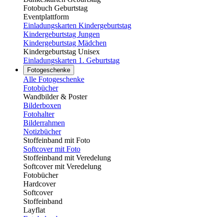
Fotobuch Geburtstag
Eventplattform
Einladungskarten Kindergeburtstag
Kindergeburtstag Jungen
Kindergeburtstag Mädchen
Kindergeburtstag Unisex
Einladungskarten 1. Geburtstag
Fotogeschenke
Alle Fotogeschenke
Fotobücher
Wandbilder & Poster
Bilderboxen
Fotohalter
Bilderrahmen
Notizbücher
Stoffeinband mit Foto
Softcover mit Foto
Stoffeinband mit Veredelung
Softcover mit Veredelung
Fotobücher
Hardcover
Softcover
Stoffeinband
Layflat