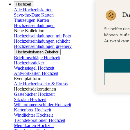
Hochzeit
Alle Hochzeitskarten
Da
Save-the-Date Karten
Trauzeugen Karten
Hochzeitseinladungen
Sie helfen uns
Neue Kollektion
können. Außer
Hochzeitseinladungen mit Foto
Auswahl kanns
Hochzeitseinladungen schlicht
Hochzeitseinladungen greenery
Hochzeitskarten Zubehör
Briefumschläge Hochzeit
Hochzeitssticker
Wachssiegel Hochzeit
Antwortkarten Hochzeit
Eventplattform
Alle Hochzeitsdeko & Extras
Hochzeitsdekorationen
Gästebücher Hochzeit
Sitzplan Hochzeit
Willkommensschilder Hochzeit
Kartenbox Hochzeit
Windlichter Hochzeit
Tischdekorationen Hochzeit
Menükarten Hochzeit