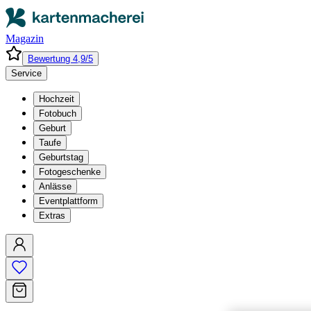
Magazin
Bewertung 4,9/5
Service
Hochzeit
Fotobuch
Geburt
Taufe
Geburtstag
Fotogeschenke
Anlässe
Eventplattform
Extras