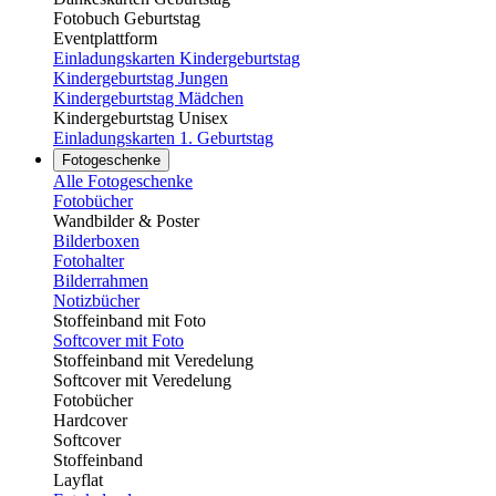
Fotobuch Geburtstag
Eventplattform
Einladungskarten Kindergeburtstag
Kindergeburtstag Jungen
Kindergeburtstag Mädchen
Kindergeburtstag Unisex
Einladungskarten 1. Geburtstag
Fotogeschenke
Alle Fotogeschenke
Fotobücher
Wandbilder & Poster
Bilderboxen
Fotohalter
Bilderrahmen
Notizbücher
Stoffeinband mit Foto
Softcover mit Foto
Stoffeinband mit Veredelung
Softcover mit Veredelung
Fotobücher
Hardcover
Softcover
Stoffeinband
Layflat