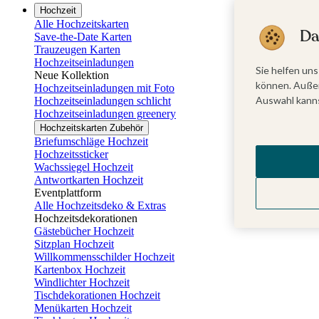
Hochzeit
Alle Hochzeitskarten
Da
Save-the-Date Karten
Trauzeugen Karten
Hochzeitseinladungen
Sie helfen uns
Neue Kollektion
können. Außer
Hochzeitseinladungen mit Foto
Auswahl kanns
Hochzeitseinladungen schlicht
Hochzeitseinladungen greenery
Hochzeitskarten Zubehör
Briefumschläge Hochzeit
Hochzeitssticker
Wachssiegel Hochzeit
Antwortkarten Hochzeit
Eventplattform
Alle Hochzeitsdeko & Extras
Hochzeitsdekorationen
Gästebücher Hochzeit
Sitzplan Hochzeit
Willkommensschilder Hochzeit
Kartenbox Hochzeit
Windlichter Hochzeit
Tischdekorationen Hochzeit
Menükarten Hochzeit