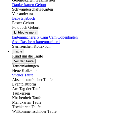
Geburtskarten Geschwister
Dankeskarten Geburt
Schwangerschafts-Karten
Versandextras
Babytagebuch
Poster Geburt
Fotobuch Geburt
Entdecke mehr
kartenmacherei x Cam Cam Copenhagen
Sissi Rasche x kartenmacherei
Sternzeichen Kollektion
Taufe
Rund um die Taufe
Vor der Taufe
Taufeinladungen
Neue Kollektion
Sticker Taufe
Absenderaufkleber Taufe
Eventplattform
Am Tag der Taufe
Taufkerzen
Kirchenheft Taufe
Menükarten Taufe
Tischkarten Taufe
Willkommensschilder Taufe