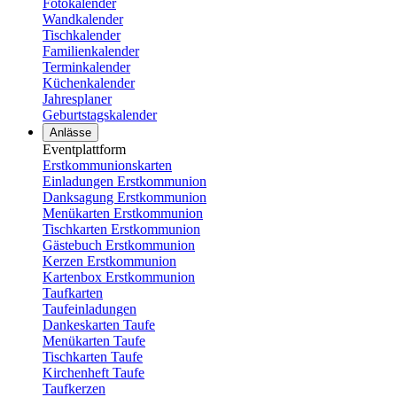
Fotokalender
Wandkalender
Tischkalender
Familienkalender
Terminkalender
Küchenkalender
Jahresplaner
Geburtstagskalender
Anlässe
Eventplattform
Erstkommunionskarten
Einladungen Erstkommunion
Danksagung Erstkommunion
Menükarten Erstkommunion
Tischkarten Erstkommunion
Gästebuch Erstkommunion
Kerzen Erstkommunion
Kartenbox Erstkommunion
Taufkarten
Taufeinladungen
Dankeskarten Taufe
Menükarten Taufe
Tischkarten Taufe
Kirchenheft Taufe
Taufkerzen