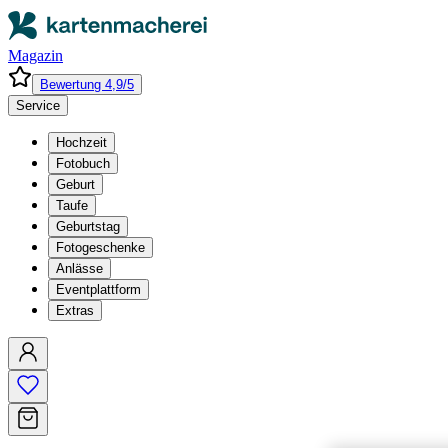
Magazin
Bewertung 4,9/5
Service
Hochzeit
Fotobuch
Geburt
Taufe
Geburtstag
Fotogeschenke
Anlässe
Eventplattform
Extras