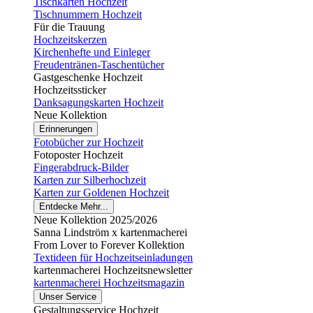
Tischkarten Hochzeit
Tischnummern Hochzeit
Für die Trauung
Hochzeitskerzen
Kirchenhefte und Einleger
Freudentränen-Taschentücher
Gastgeschenke Hochzeit
Hochzeitssticker
Danksagungskarten Hochzeit
Neue Kollektion
Erinnerungen
Fotobücher zur Hochzeit
Fotoposter Hochzeit
Fingerabdruck-Bilder
Karten zur Silberhochzeit
Karten zur Goldenen Hochzeit
Entdecke Mehr...
Neue Kollektion 2025/2026
Sanna Lindström x kartenmacherei
From Lover to Forever Kollektion
Textideen für Hochzeitseinladungen
kartenmacherei Hochzeitsnewsletter
kartenmacherei Hochzeitsmagazin
Unser Service
Gestaltungsservice Hochzeit